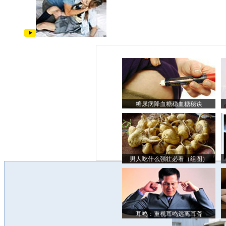
糖尿病降血糖稳血糖秘诀
男人吃什么强壮必看（组图）
耳鸣：重视耳鸣远离耳聋