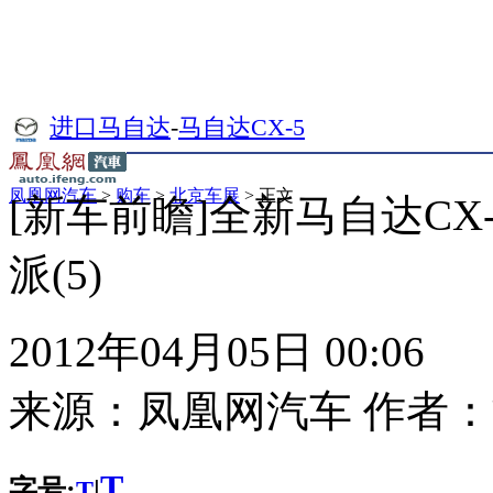
进口马自达
-
马自达CX-5
凤凰网汽车
>
购车
>
北京车展
> 正文
[新车前瞻]全新马自达CX
派(5)
2012年04月05日 00:06
来源：
凤凰网汽车
作者：
T
字号:
|
T