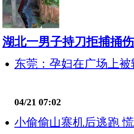
湖北一男子持刀拒捕捅伤
东莞：孕妇在广场上被辅
04/21 07:02
小偷偷山寨机后逃跑 慌不