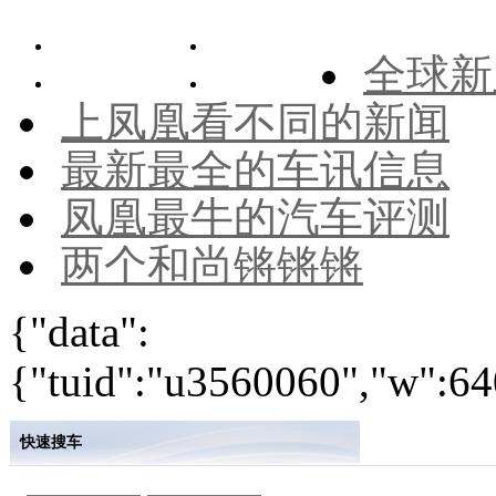
全球新
上凤凰看不同的新闻
最新最全的车讯信息
凤凰最牛的汽车评测
两个和尚锵锵锵
{"data":
{"tuid":"u3560060","w":640
快速搜车