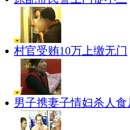
村官受贿10万上缴无门
男子携妻子情妇杀人食