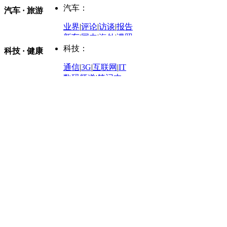
防务观察
|
防务写真
金融观察
|
财知道
星座
|
塔罗
|
演出
汽车：
汽车 · 旅游
中国军情
|
环球军情
外媒视角
凤凰网·非常道
|
星光邦
业界
|
评论
|
访谈
|
报告
体育：
股票：
时尚：
新车
|
国内
|
海外
|
谍照
购车
|
导购
|
试驾
|
图解
科技：
NBA
|
CBA
|
大局观
科技 · 健康
炒股大赛
|
图解资金流向
时装
|
美容
|
美体
|
论坛
文化
|
人文
|
酷车
|
游记
中超
|
国际足球
|
图片
投资观察
|
龙虎榜点评
化妆品库
|
试用中心
通信
|
3G
|
互联网
|
IT
用车
|
专栏
|
二手车
黑马追踪
|
明星分析师
情感
|
奢侈品
|
图片
数码频道
|
笔记本
历史：
赛事
|
城市站
|
经销商
时尚品牌库
科技专题
|
探索
论坛
|
报价库
|
图片库
理财：
轶闻秘档
|
历史映像室
健康：
历史专题
|
民间说史
城市：
基金
|
理财
|
银行
|
保险
外汇
|
期货
|
黄金
养生
|
食疗
|
心理
|
疾病
文化：
对话
|
专栏
|
城市之星
收藏
|
职场
热点
|
论坛
|
找大夫
陕西
|
河南
|
广州
|
重庆
文化时评
|
文坛往事
图库
|
百科
|
疾病查询
青岛
|
福州
|
厦门
|
宁波
房产：
人文轶闻
|
文化热点
专题
|
卡路里计算器
辽宁
|
山东
|
天津
视频
|
健康无小事
资讯
|
政策
|
市场
|
专题
教育：
旅游：
高清大图
|
豪宅
|
家居
建筑
|
风水
|
访谈
|
置业
高考
|
公务员
|
考研
百家迹忆
|
全球GO
|
专题
房企
|
曝光
|
新盘
|
公寓
育人者
|
教育投诉
游中感动
|
红酒美食
别墅
|
商业
|
旅游
|
海外
出境游
|
国内游
|
周边游
养老
|
热帖
|
宅男宅女