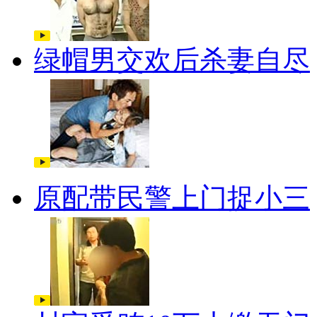
绿帽男交欢后杀妻自尽
原配带民警上门捉小三