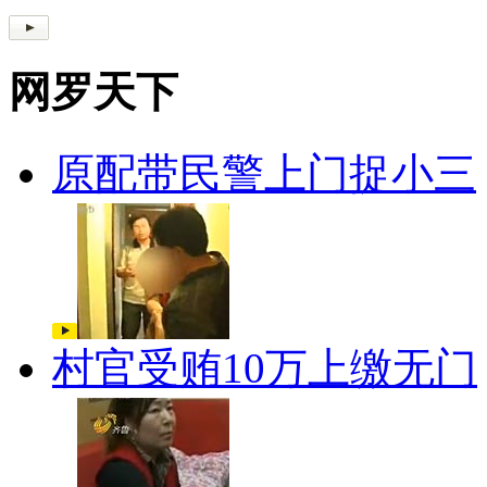
网罗天下
原配带民警上门捉小三
村官受贿10万上缴无门