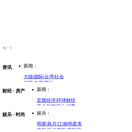
新闻：
资讯
大陆
|
国际
|
台湾
|
社会
深度
|
专题
|
图片
中国政要资料库
新闻：
财经 · 房产
评论：
宏观经济
|
环球财经
商业新闻
|
民生消费
时事开讲
娱乐：
娱乐 · 时尚
评论：
军事：
明星
|
风月
|
江湖
|
明星库
商业评论
|
宏观分析
电影
|
百步穿影
|
观影团