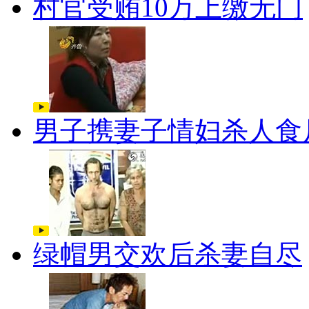
村官受贿10万上缴无门
男子携妻子情妇杀人食
绿帽男交欢后杀妻自尽