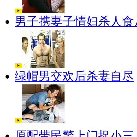
男子携妻子情妇杀人食
绿帽男交欢后杀妻自尽
原配带民警上门捉小三