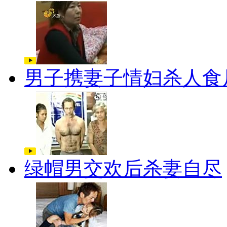
男子携妻子情妇杀人食
绿帽男交欢后杀妻自尽