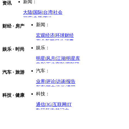
新闻：
资讯
大陆
|
国际
|
台湾
|
社会
深度
|
专题
|
图片
中国政要资料库
新闻：
财经 · 房产
评论：
宏观经济
|
环球财经
商业新闻
|
民生消费
时事开讲
娱乐：
娱乐 · 时尚
评论：
军事：
明星
|
风月
|
江湖
|
明星库
商业评论
|
宏观分析
电影
|
百步穿影
|
观影团
防务观察
|
防务写真
金融观察
|
财知道
星座
|
塔罗
|
演出
汽车：
汽车 · 旅游
中国军情
|
环球军情
外媒视角
凤凰网·非常道
|
星光邦
业界
|
评论
|
访谈
|
报告
体育：
股票：
时尚：
新车
|
国内
|
海外
|
谍照
购车
|
导购
|
试驾
|
图解
科技：
NBA
|
CBA
|
大局观
科技 · 健康
炒股大赛
|
图解资金流向
时装
|
美容
|
美体
|
论坛
文化
|
人文
|
酷车
|
游记
中超
|
国际足球
|
图片
投资观察
|
龙虎榜点评
化妆品库
|
试用中心
通信
|
3G
|
互联网
|
IT
用车
|
专栏
|
二手车
黑马追踪
|
明星分析师
情感
|
奢侈品
|
图片
数码频道
|
笔记本
历史：
赛事
|
城市站
|
经销商
时尚品牌库
科技专题
|
探索
论坛
|
报价库
|
图片库
理财：
轶闻秘档
|
历史映像室
健康：
历史专题
|
民间说史
城市：