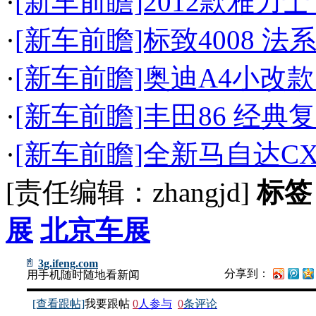
·
[新车前瞻]2012款雅力
·
[新车前瞻]标致4008 法
·
[新车前瞻]奥迪A4小改
·
[新车前瞻]丰田86 经典
·
[新车前瞻]全新马自达CX
[责任编辑：zhangjd]
标签
展
北京车展
3g.ifeng.com
分享到：
用手机随时随地看新闻
[查看跟帖]
我要跟帖
0
人参与
0
条评论