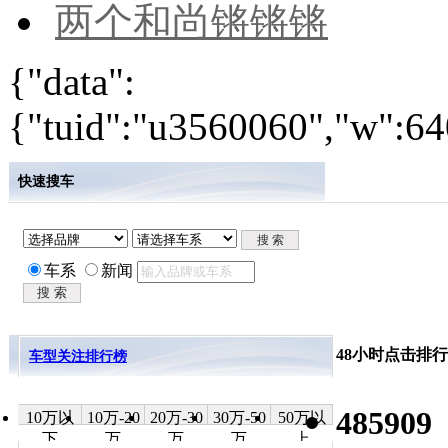
两个和尚锵锵锵
{"data":
{"tuid":"u3560060","w":640
快速搜车
车系
新闻
48小时点击排行
车型关注排行榜
485909
10万以
10万-20
20万-30
30万-50
50万以
下
万
万
万
上