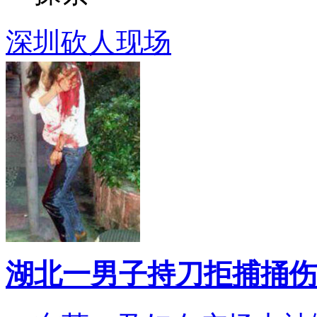
深圳砍人现场
湖北一男子持刀拒捕捅伤