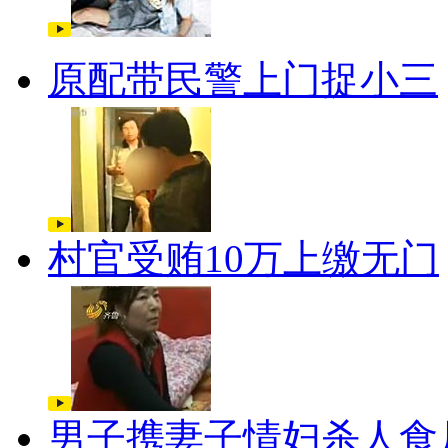
原配带民警上门捉小三
村官受贿10万上缴无门
男子携妻子情妇杀人食