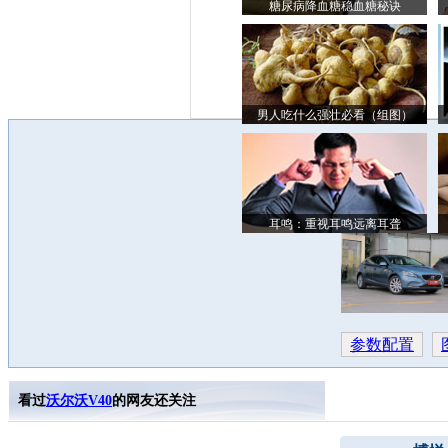
糖尿病降血糖稳血糖秘诀
男人吃什么强壮必看（组图）
耳鸣：重视耳鸣远离耳聋
参数配置
看过
沃尔沃V40
的网友还关注