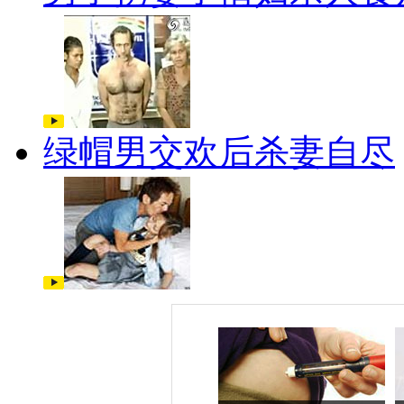
绿帽男交欢后杀妻自尽