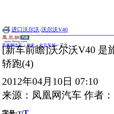
进口沃尔沃
-
沃尔沃V40
凤凰网汽车
>
购车
>
北京车展
> 正文
[新车前瞻]沃尔沃V40 
轿跑(4)
2012年04月10日 07:10
来源：
凤凰网汽车
作者：
T
字号:
|
T