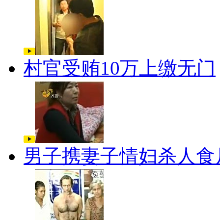
村官受贿10万上缴无门
男子携妻子情妇杀人食