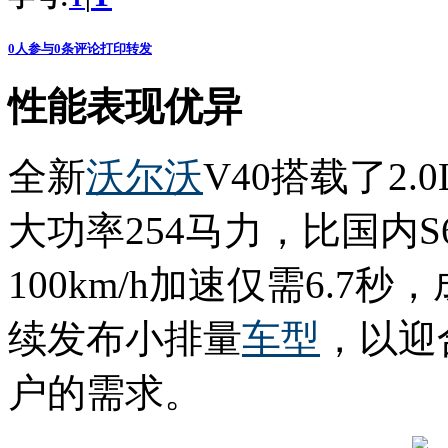
0
人参与
0
条评论
打印
转发
性能表现优异
全新
沃尔沃
V40搭载了2
大功率254马力，比国内S6
100km/h加速仅需6.
续发布小排量
车型
，以迎
户的需求。