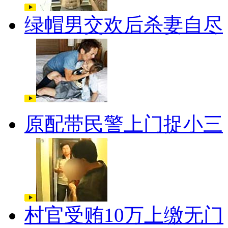
绿帽男交欢后杀妻自尽
原配带民警上门捉小三
村官受贿10万上缴无门