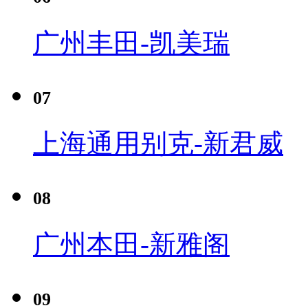
广州丰田-凯美瑞
07
上海通用别克-新君威
08
广州本田-新雅阁
09