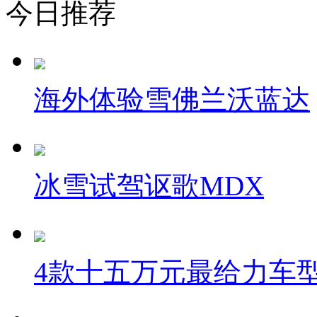
今日推荐
海外体验雪佛兰沃蓝达
冰雪试驾讴歌MDX
4款十五万元最给力车