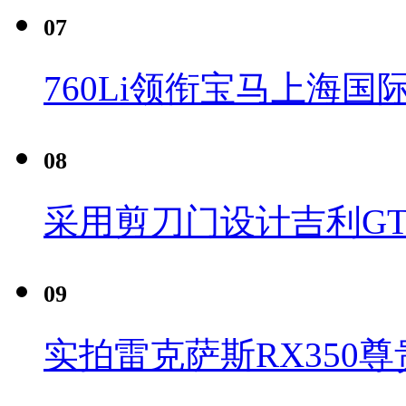
07
760Li领衔宝马上海国
08
采用剪刀门设计吉利G
09
实拍雷克萨斯RX350尊