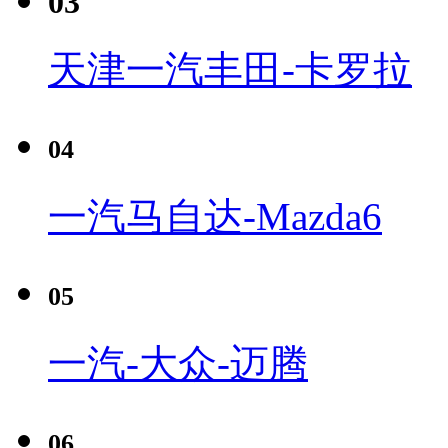
03
天津一汽丰田-卡罗拉
04
一汽马自达-Mazda6
05
一汽-大众-迈腾
06