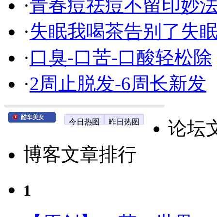
·
青春痘祛痘不留印妙
·
失眠我喝茶告别了失
·
口臭-口苦-口酸轻松除
·
2周止脱发-6周长新发
酷车美女
今日热图
昨日热图
论坛
博客文章排行
1