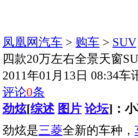
凤凰网汽车
>
购车
>
SUV
四款20万左右全景天窗SU
2011年01月13日 08:34
车
评论
0
条
劲炫
[
综述
图片
论坛
]：
劲炫是
三菱
全新的车种，