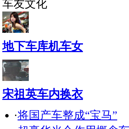
车友文化
地下车库机车女
宋祖英车内换衣
·
将国产车整成“宝马”