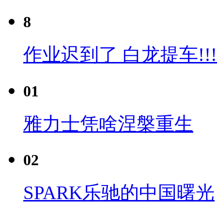
8
作业迟到了 白龙提车!!!
01
雅力士凭啥涅槃重生
02
SPARK乐驰的中国曙光