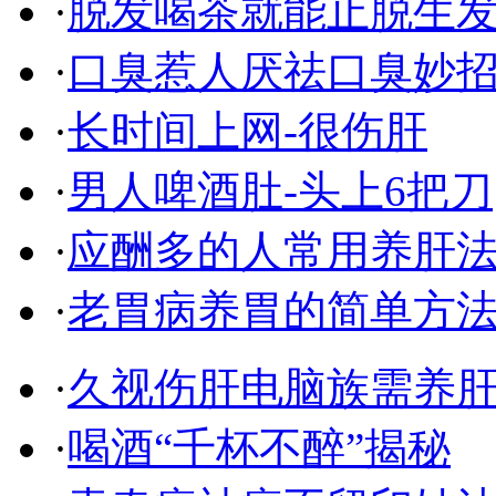
·
脱发喝茶就能止脱生
·
口臭惹人厌祛口臭妙
·
长时间上网-很伤肝
·
男人啤酒肚-头上6把刀
·
应酬多的人常用养肝
·
老胃病养胃的简单方
·
久视伤肝电脑族需养
·
喝酒“千杯不醉”揭秘