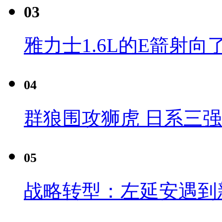
03
雅力士1.6L的E箭射向
04
群狼围攻狮虎 日系三
05
战略转型：左延安遇到