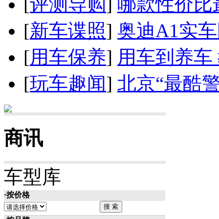
[
评测导购
]
哪款性价比
[
新车谍照
]
奥迪A1实
[
用车保养
]
用车到养车
[
玩车趣闻
]
北京“最酷
商讯
车型库
·按价格