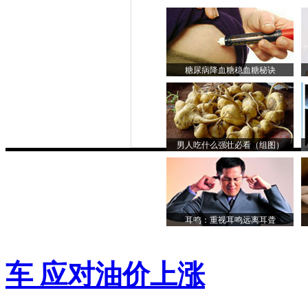
糖尿病降血糖稳血糖秘诀
男人吃什么强壮必看（组图）
耳鸣：重视耳鸣远离耳聋
车 应对油价上涨