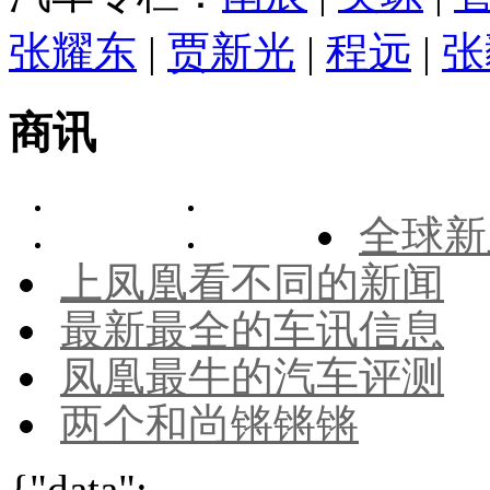
张耀东
|
贾新光
|
程远
|
张
商讯
全球新
上凤凰看不同的新闻
最新最全的车讯信息
凤凰最牛的汽车评测
两个和尚锵锵锵
{"data":