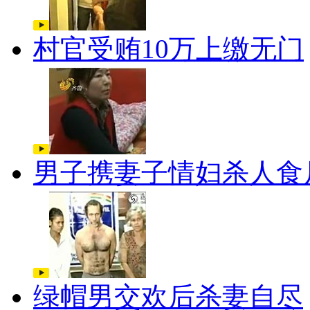
村官受贿10万上缴无门
男子携妻子情妇杀人食
绿帽男交欢后杀妻自尽