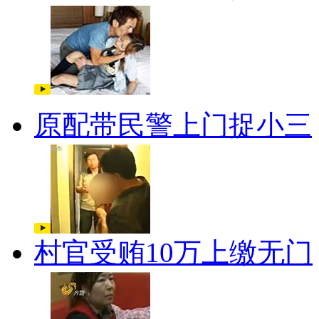
原配带民警上门捉小三
村官受贿10万上缴无门