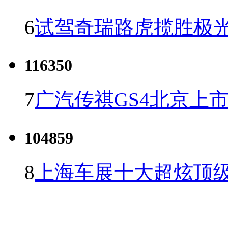
6
试驾奇瑞路虎揽胜极光
116350
7
广汽传祺GS4北京上市 
104859
8
上海车展十大超炫顶级