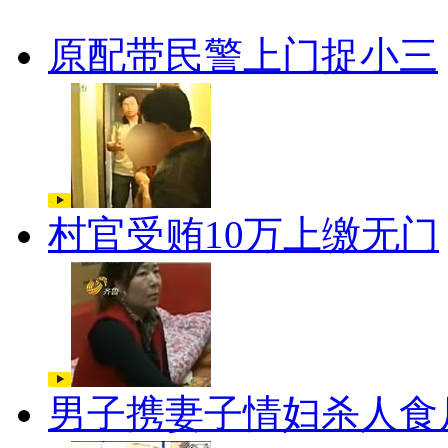
原配带民警上门捉小三
村官受贿10万上缴无门
男子携妻子情妇杀人食