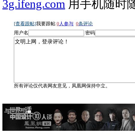
3g.ifeng.com
用手机随时
[查看跟帖]
我要跟帖
0
人参与
0
条评论
用户名
密码
所有评论仅代表网友意见，凤凰网保持中立。