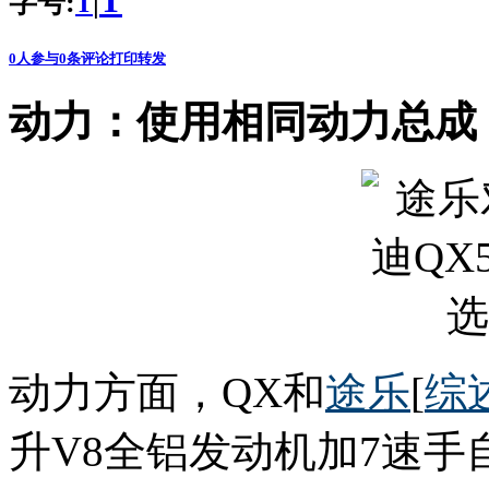
T
字号:
|
T
0
人参与
0
条评论
打印
转发
动力：使用相同动力总成
动力方面，QX和
途乐
[
综
升V8全铝发动机加7速