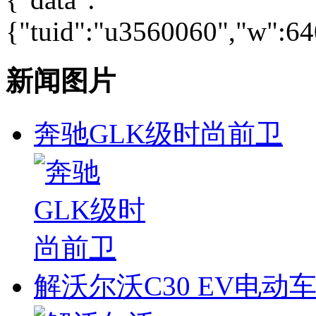
{"tuid":"u3560060","w":640
新闻图片
奔驰GLK级时尚前卫
解沃尔沃C30 EV电动