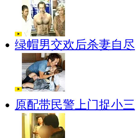
绿帽男交欢后杀妻自尽
原配带民警上门捉小三