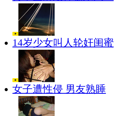
14岁少女叫人轮奸闺蜜
女子遭性侵 男友熟睡