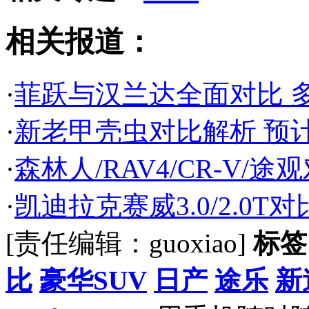
相关报道：
·
菲跃与汉兰达全面对比 
·
新老甲壳虫对比解析 预
·
森林人/RAV4/CR-V/
·
凯迪拉克赛威3.0/2.0T
[责任编辑：guoxiao]
标签
比
豪华SUV
日产
途乐
新