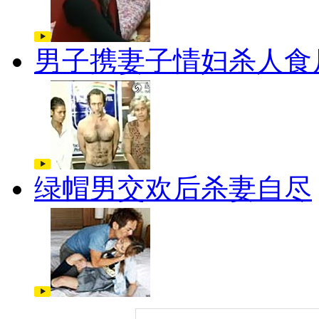
男子携妻子情妇杀人食
绿帽男交欢后杀妻自尽