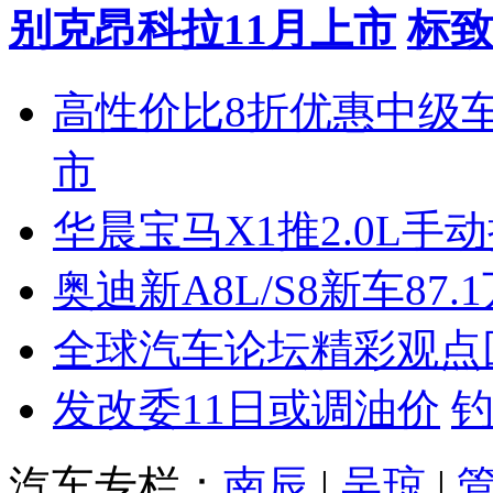
别克昂科拉11月上市
标致
高性价比8折优惠中级
市
华晨宝马X1推2.0L手
奥迪新A8L/S8新车87.
全球汽车论坛精彩观点
发改委11日或调油价
汽车专栏：
南辰
|
吴琼
|