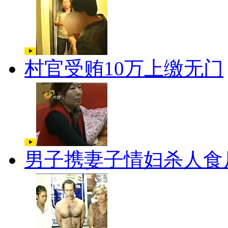
村官受贿10万上缴无门
男子携妻子情妇杀人食