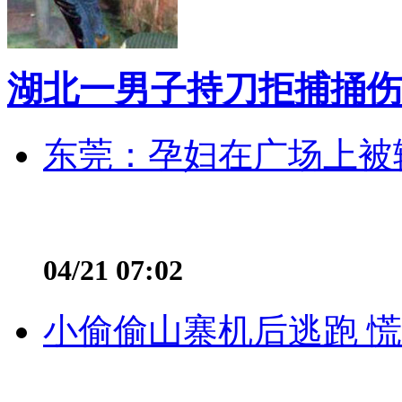
湖北一男子持刀拒捕捅伤
东莞：孕妇在广场上被辅
04/21 07:02
小偷偷山寨机后逃跑 慌不