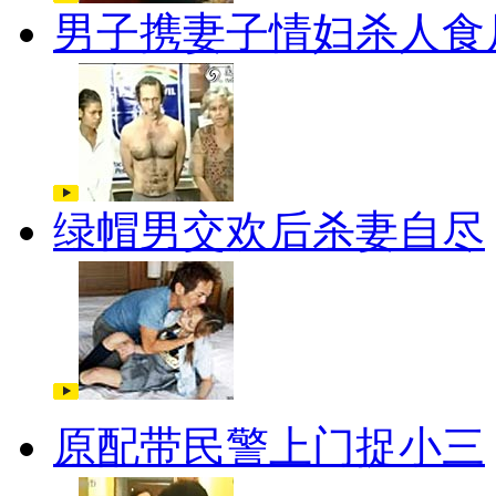
男子携妻子情妇杀人食
绿帽男交欢后杀妻自尽
原配带民警上门捉小三