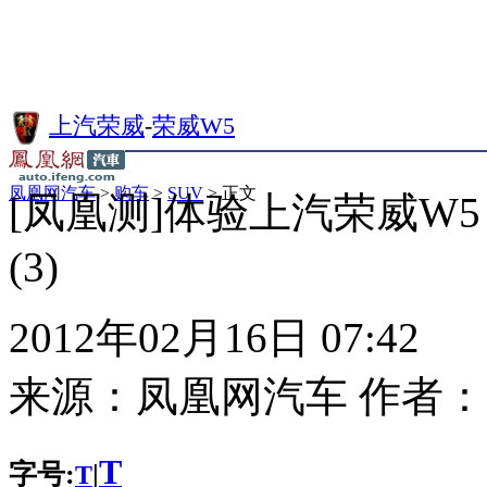
上汽荣威
-
荣威W5
凤凰网汽车
>
购车
>
SUV
> 正文
[凤凰测]体验上汽荣威W5
(3)
2012年02月16日 07:42
来源：
凤凰网汽车
作者：
T
字号:
|
T