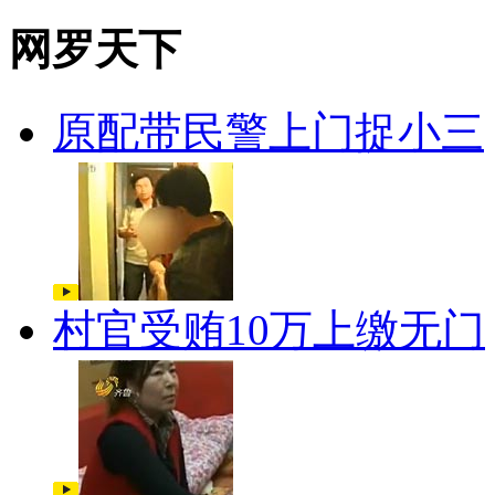
网罗天下
原配带民警上门捉小三
村官受贿10万上缴无门