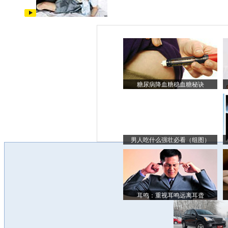
糖尿病降血糖稳血糖秘诀
男人吃什么强壮必看（组图）
耳鸣：重视耳鸣远离耳聋