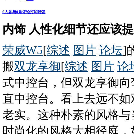
0
人参与
0
条评论
打印
转发
内饰 人性化细节还应该
荣威W5
[
综述
图片
论坛
]
搬
双龙
享御
[
综述
图片
论
式中控台，但双龙享御向
直中控台。看上去远不如
老实。这种朴素的风格与
时尚化的风格大相径庭，