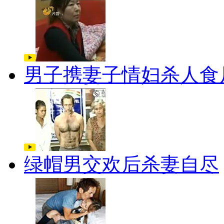
男子携妻子情妇杀人食
绿帽男交欢后杀妻自尽