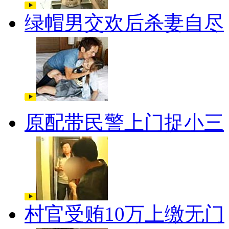
绿帽男交欢后杀妻自尽
原配带民警上门捉小三
村官受贿10万上缴无门