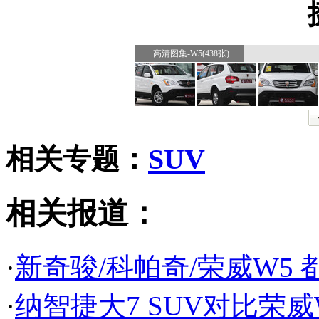
高清图集-W5(438张)
相关专题：
SUV
相关报道：
·
新奇骏/科帕奇/荣威W5 
·
纳智捷大7 SUV对比荣威