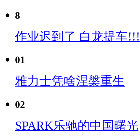
8
作业迟到了 白龙提车!!!
01
雅力士凭啥涅槃重生
02
SPARK乐驰的中国曙光