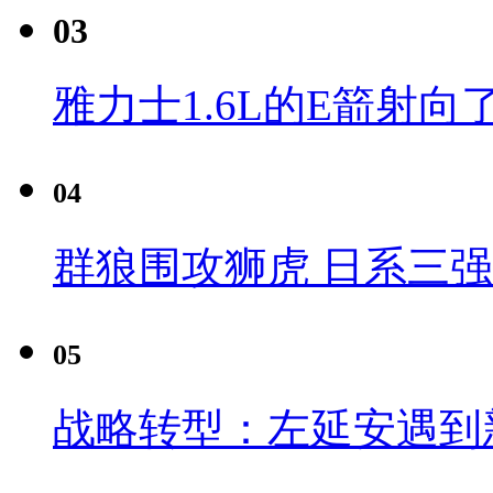
03
雅力士1.6L的E箭射向
04
群狼围攻狮虎 日系三
05
战略转型：左延安遇到