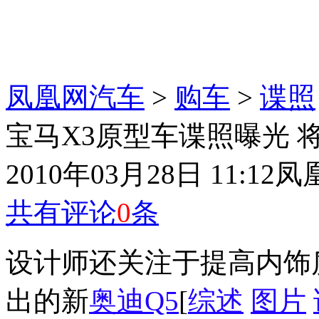
凤凰网汽车
>
购车
>
谍照
宝马X3原型车谍照曝光 将
2010年03月28日 11:12
凤
共有评论
0
条
设计师还关注于提高内饰
出的新
奥迪Q5
[
综述
图片