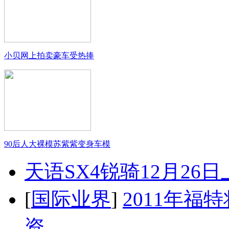
小贝网上拍卖豪车受热捧
90后人大裸模苏紫紫变身车模
天语SX4锐骑12月26
[
国际业界
]
2011年
资