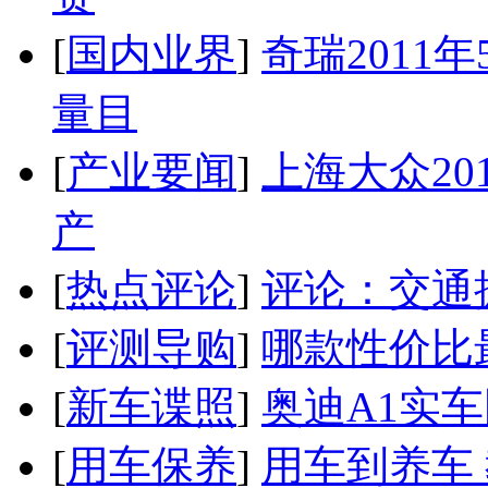
[
国内业界
]
奇瑞2011
量目
[
产业要闻
]
上海大众20
产
[
热点评论
]
评论：交通
[
评测导购
]
哪款性价比
[
新车谍照
]
奥迪A1实
[
用车保养
]
用车到养车