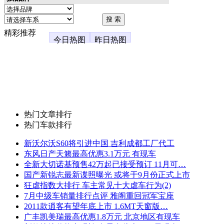
精彩推荐
今日热图
昨日热图
热门文章排行
热门车款排行
新沃尔沃S60将引进中国 吉利成都工厂代工
东风日产天籁最高优惠3.1万元 有现车
全新大切诺基预售42万起已接受预订 11月可…
国产新锐志最新谍照曝光 或将于9月份正式上市
狂虐指数大排行 车主常见十大虐车行为(2)
7月中级车销量排行点评 雅阁重回冠军宝座
2011款逍客有望年底上市 1.6MT天窗版…
广丰凯美瑞最高优惠1.8万元 北京地区有现车