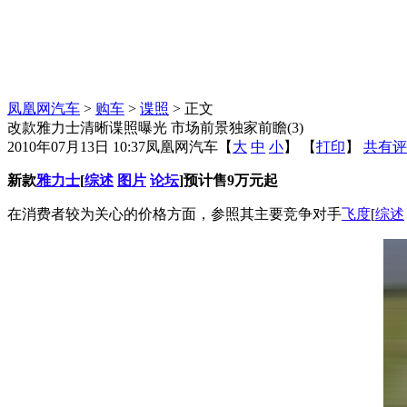
凤凰网汽车
>
购车
>
谍照
> 正文
改款雅力士清晰谍照曝光 市场前景独家前瞻(3)
2010年07月13日 10:37
凤凰网汽车
【
大
中
小
】 【
打印
】
共有评
新款
雅力士
[
综述
图片
论坛
]预计售9万元起
在消费者较为关心的价格方面，参照其主要竞争对手
飞度
[
综述