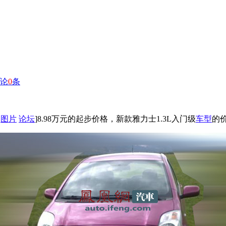
论
0
条
图片
论坛
]8.98万元的起步价格，新款雅力士1.3L入门级
车型
的