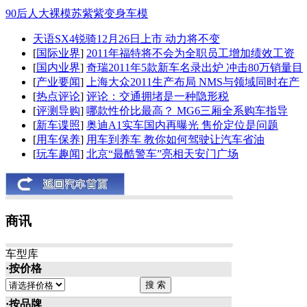
90后人大裸模苏紫紫变身车模
天语SX4锐骑12月26日上市 动力将不变
[
国际业界
]
2011年福特将不会为全职员工增加绩效工资
[
国内业界
]
奇瑞2011年5款新车名录出炉 冲击80万销量目
[
产业要闻
]
上海大众2011生产布局 NMS与领域同时在产
[
热点评论
]
评论：交通拥堵是一种隐形税
[
评测导购
]
哪款性价比最高？ MG6三厢全系购车指导
[
新车谍照
]
奥迪A1实车国内再曝光 售价定位是问题
[
用车保养
]
用车到养车 教你如何驾驶让汽车省油
[
玩车趣闻
]
北京“最酷警车”亮相天安门广场
商讯
车型库
·按价格
·按品牌