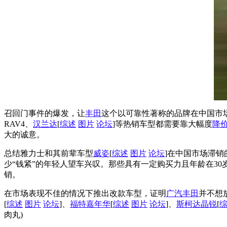
召回门事件的爆发，让
丰田
这个以可靠性著称的品牌在中国市
RAV4、
汉兰达
[
综述
图片
论坛
]等热销车型都需要靠大幅度
降
大的诚意。
总结雅力士和其前辈车型
威姿
[
综述
图片
论坛
]在中国市场滞
少“钱紧”的年轻人望车兴叹。那些具有一定购买力且年龄在3
销。
在市场表现不佳的情况下推出改款车型，证明
广汽
丰田
并不想
[
综述
图片
论坛
]、
福特
嘉年华
[
综述
图片
论坛
]、
斯柯达
晶锐
[
肉丸)