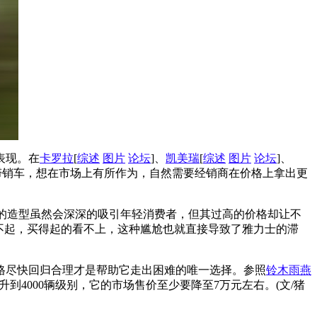
表现。在
卡罗拉
[
综述
图片
论坛
]、
凯美瑞
[
综述
图片
论坛
]、
滞销车，想在市场上有所作为，自然需要经销商在价格上拿出更
的造型虽然会深深的吸引年轻消费者，但其过高的价格却让不
买不起，买得起的看不上，这种尴尬也就直接导致了雅力士的滞
格尽快回归合理才是帮助它走出困难的唯一选择。参照
铃木
雨燕
到4000辆级别，它的市场售价至少要降至7万元左右。(文/猪