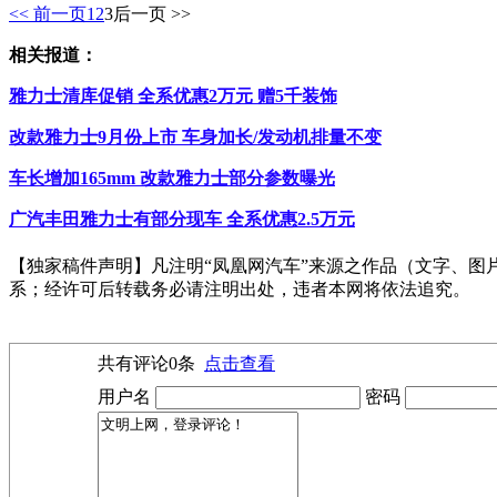
<< 前一页
1
2
3
后一页 >>
相关报道：
雅力士清库促销 全系优惠2万元 赠5千装饰
改款雅力士9月份上市 车身加长/发动机排量不变
车长增加165mm 改款雅力士部分参数曝光
广汽丰田雅力士有部分现车 全系优惠2.5万元
【独家稿件声明】凡注明“凤凰网汽车”来源之作品（文字、图片
系；经许可后转载务必请注明出处，违者本网将依法追究。
共有评论
0
条
点击查看
用户名
密码