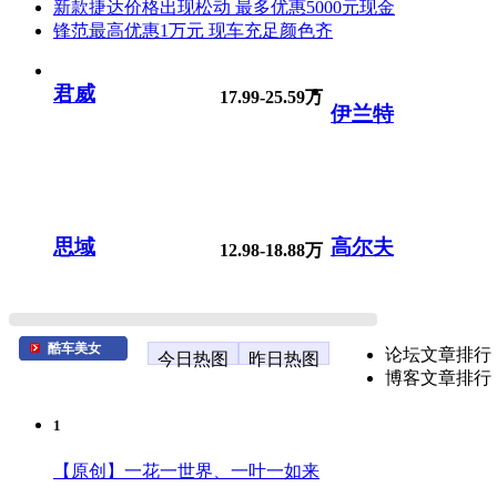
新款捷达价格出现松动 最多优惠5000元现金
锋范最高优惠1万元 现车充足颜色齐
君威
17.99-25.59万
伊兰特
思域
高尔夫
12.98-18.88万
酷车美女
论坛文章排行
今日热图
昨日热图
博客文章排行
1
【原创】一花一世界、一叶一如来