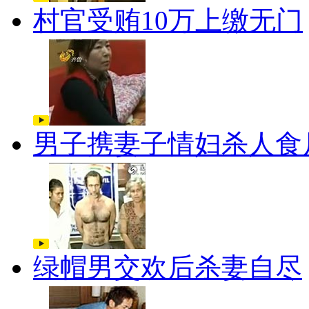
村官受贿10万上缴无门
男子携妻子情妇杀人食
绿帽男交欢后杀妻自尽