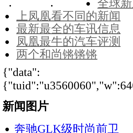
全球新
上凤凰看不同的新闻
最新最全的车讯信息
凤凰最牛的汽车评测
两个和尚锵锵锵
{"data":
{"tuid":"u3560060","w":640
新闻图片
奔驰GLK级时尚前卫