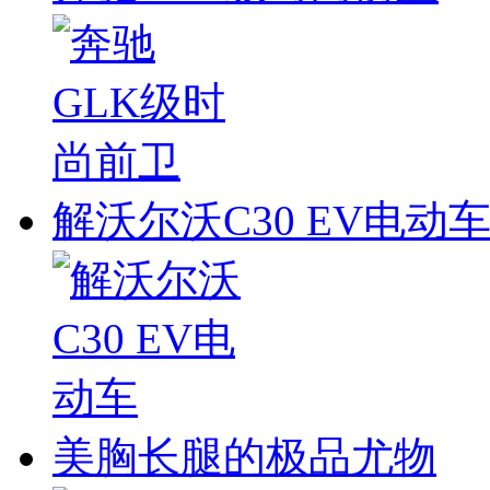
解沃尔沃C30 EV电动
美胸长腿的极品尤物