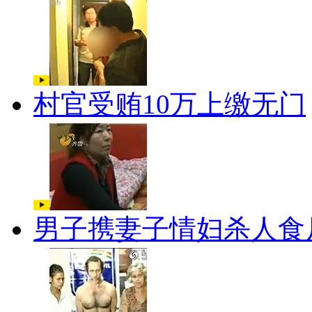
村官受贿10万上缴无门
男子携妻子情妇杀人食