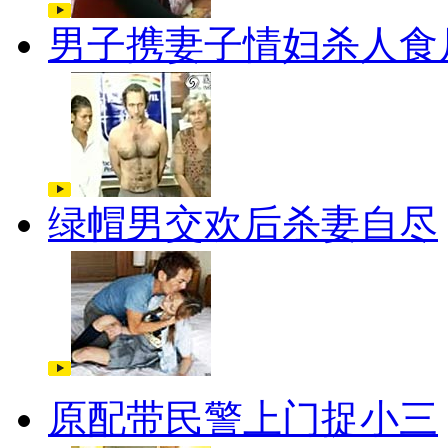
男子携妻子情妇杀人食
绿帽男交欢后杀妻自尽
原配带民警上门捉小三