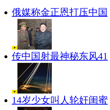
俄媒称金正恩打压中国
传中国射最神秘东风41
14岁少女叫人轮奸闺蜜