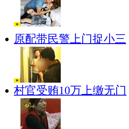
原配带民警上门捉小三
村官受贿10万上缴无门