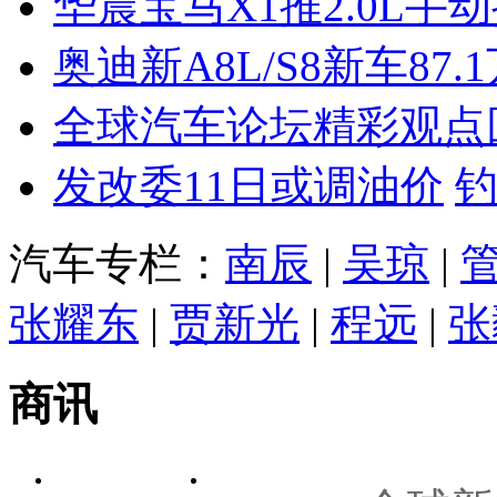
华晨宝马X1推2.0L手
奥迪新A8L/S8新车87.
全球汽车论坛精彩观点
发改委11日或调油价
汽车专栏：
南辰
|
吴琼
|
张耀东
|
贾新光
|
程远
|
张
商讯