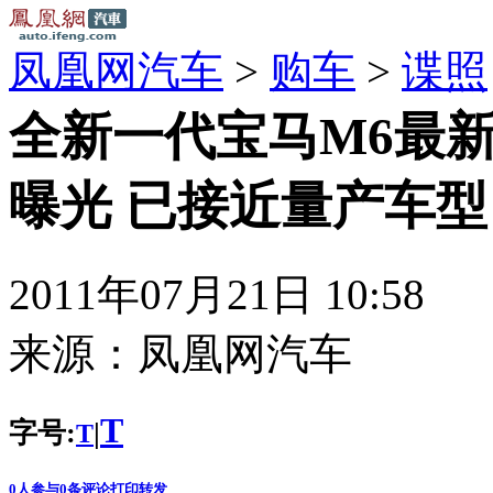
凤凰网汽车
>
购车
>
谍照
全新一代宝马M6最
曝光 已接近量产车型
2011年07月21日 10:58
来源：
凤凰网汽车
T
字号:
|
T
0
人参与
0
条评论
打印
转发