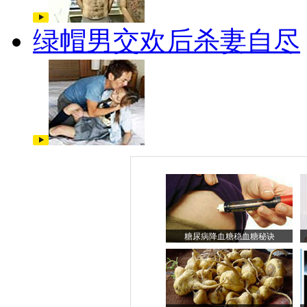
绿帽男交欢后杀妻自尽
糖尿病降血糖稳血糖秘诀