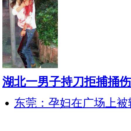
湖北一男子持刀拒捕捅伤
东莞：孕妇在广场上被辅