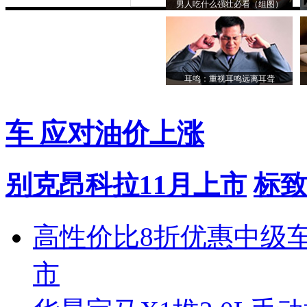
男人吃什么强壮必看（组图）
耳鸣：重视耳鸣远离耳聋
车 应对油价上涨
别克昂科拉11月上市
标致
高性价比8折优惠中级
市