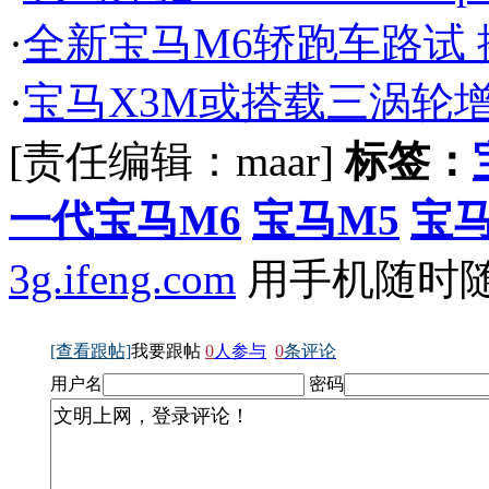
·
全新宝马M6轿跑车路试
·
宝马X3M或搭载三涡轮增压
[责任编辑：maar]
标签：
一代宝马M6
宝马M5
宝马
3g.ifeng.com
用手机随时
[查看跟帖]
我要跟帖
0
人参与
0
条评论
用户名
密码