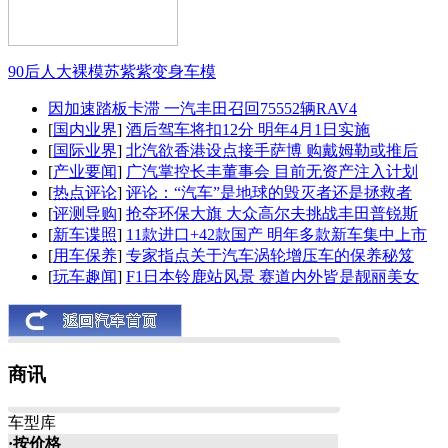
90后人大裸模苏紫紫变身车模
因加速踏板卡滞 一汽丰田召回75552辆RAV4
[
国内业界
]
酒后驾车将扣12分 明年4月1日实施
[
国际业界
]
北汽欲香港设点接手萨博 购戴姆勒或推后
[
产业要闻
]
广汽掌控长丰董事会 目前无资产注入计划
[
热点评论
]
评论：“汽车”是地球的毁灭者还是拯救者
[
评测导购
]
抢夺环保大旗 大众高尔夫挑战丰田普锐斯
[
新车谍照
]
11款进口+42款国产 明年多款新车集中上市
[
用车保养
]
专家指点关于汽车涡轮增压车的保养秘笈
[
玩车趣闻
]
F1日本铃鹿站风景 赛道内外皆是靓丽美女
商讯
车型库
·按价格