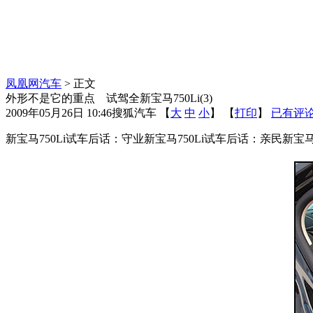
凤凰网汽车
> 正文
外形不是它的重点 试驾全新宝马750Li(3)
2009年05月26日 10:46
搜狐汽车
【
大
中
小
】 【
打印
】
已有评
新宝马750Li试车后话：守业新宝马750Li试车后话：亲民新宝马