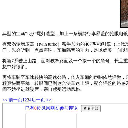
典型的宝马“L形”尾灯造型，加上一条横跨行李厢盖的抢眼电
有双涡轮增压器（twin turbo）帮手加力的407匹V8引擎（上代
门，先会听到一点点声响，车厢隔音的功力，足以媲美一向以静优
将新7系驶上山路，面对狭窄路面及一个接一个的急弯，长且
想中好很多。
再将车驶至车速较快的高速公路，传入车厢的声响依然轻微，只
程爽快而平稳，转眼间已到达合法车速上限，配合轻盈的路感及
间不妨坐进驾驶席，亲自感受运动风格。
<< 前一页
1
2
3
4
后一页 >>
已有
0
位凤凰网友参与评论