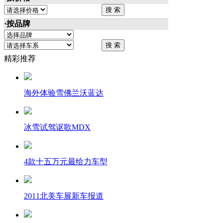
·按品牌
精彩推荐
海外体验雪佛兰沃蓝达
冰雪试驾讴歌MDX
4款十五万元最给力车型
2011北美车展新车报道