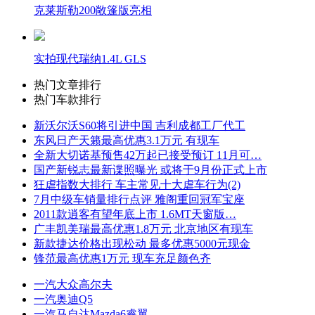
克莱斯勒200敞篷版亮相
实拍现代瑞纳1.4L GLS
热门文章排行
热门车款排行
新沃尔沃S60将引进中国 吉利成都工厂代工
东风日产天籁最高优惠3.1万元 有现车
全新大切诺基预售42万起已接受预订 11月可…
国产新锐志最新谍照曝光 或将于9月份正式上市
狂虐指数大排行 车主常见十大虐车行为(2)
7月中级车销量排行点评 雅阁重回冠军宝座
2011款逍客有望年底上市 1.6MT天窗版…
广丰凯美瑞最高优惠1.8万元 北京地区有现车
新款捷达价格出现松动 最多优惠5000元现金
锋范最高优惠1万元 现车充足颜色齐
一汽大众高尔夫
一汽奥迪Q5
一汽马自达Mazda6睿翼