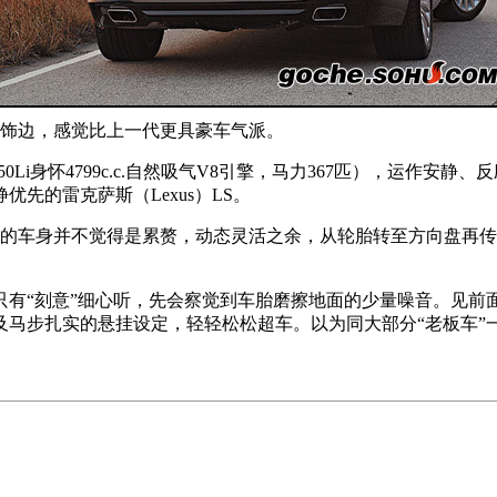
镀饰边，感觉比上一代更具豪车气派。
750Li身怀4799c.c.自然吸气V8引擎，马力367匹），运作安静、
先的雷克萨斯（Lexus）LS。
重的车身并不觉得是累赘，动态灵活之余，从轮胎转至方向盘再
有“刻意”细心听，先会察觉到车胎磨擦地面的少量噪音。见前面交
马步扎实的悬挂设定，轻轻松松超车。以为同大部分“老板车”一