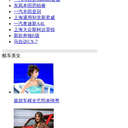
东风本田思铂睿
一汽丰田皇冠
上海通用别克新君威
一汽奥迪新A4L
上海大众斯柯达昊锐
新款奔驰E级
马自达CX-7
酷车美女
最甜车模全艺熙表情秀