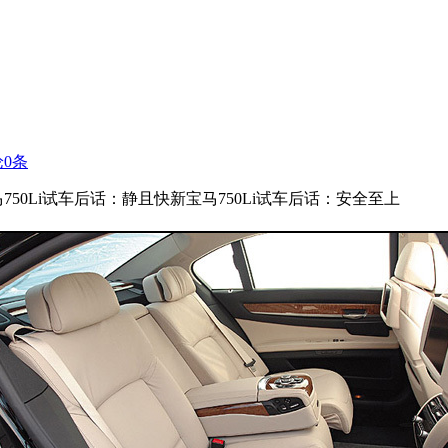
论
0
条
750Li试车后话：静且快新宝马750Li试车后话：安全至上