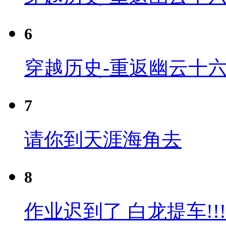
6
穿越历史-重返幽云十六
7
请你到天涯海角去
8
作业迟到了 白龙提车!!!