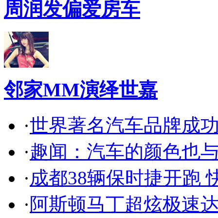
周润发偏爱房车
邻家MM演绎世嘉
·
世界著名汽车品牌成
·
趣闻：汽车的颜色也
·
成都38辆保时捷开跑 
·
阿斯顿马丁超炫极速达