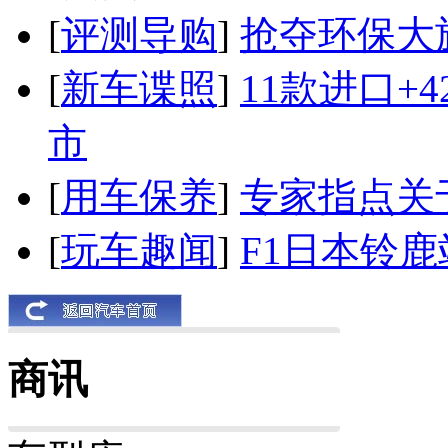
[
评测导购
]
抢夺环保大
[
新车谍照
]
11款进口+
市
[
用车保养
]
专家指点关
[
玩车趣闻
]
F1日本铃
商讯