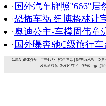
·
国外汽车牌照"666"
·
恐怖车祸 纽博格林让
·
奥迪公主-车模周伟童
·
国外曝奔驰C级旅行车
凤凰新媒体介绍
|
广告服务
|
招聘信息
|
保护隐私权
|
免责
凤凰新媒体 版权所有 不得转载
legal@if