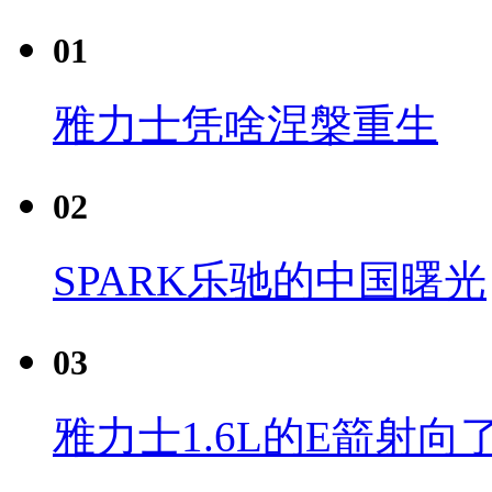
01
雅力士凭啥涅槃重生
02
SPARK乐驰的中国曙光
03
雅力士1.6L的E箭射向