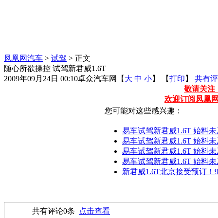
凤凰网汽车
>
试驾
> 正文
随心所欲操控 试驾新君威1.6T
2009年09月24日 00:10
卓众汽车网
【
大
中
小
】 【
打印
】
共有评
敬请关注【
欢迎订阅凤凰
您可能对这些感兴趣：
易车试驾新君威1.6T 始料
易车试驾新君威1.6T 始料未
易车试驾新君威1.6T 始料未
易车试驾新君威1.6T 始料未
新君威1.6T北京接受预订！
共有评论
0
条
点击查看