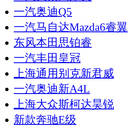
一汽奥迪Q5
一汽马自达Mazda6睿翼
东风本田思铂睿
一汽丰田皇冠
上海通用别克新君威
一汽奥迪新A4L
上海大众斯柯达昊锐
新款奔驰E级