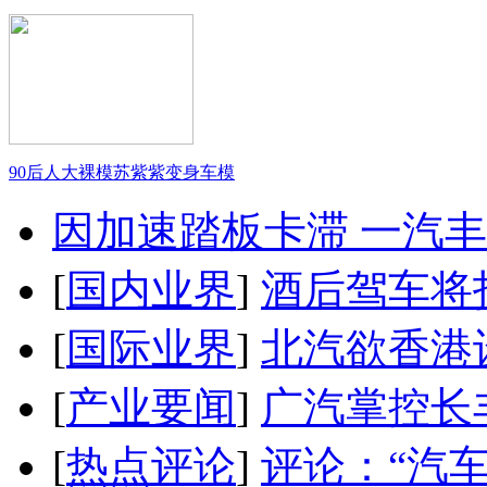
90后人大裸模苏紫紫变身车模
因加速踏板卡滞 一汽丰田
[
国内业界
]
酒后驾车将扣
[
国际业界
]
北汽欲香港
[
产业要闻
]
广汽掌控长
[
热点评论
]
评论：“汽