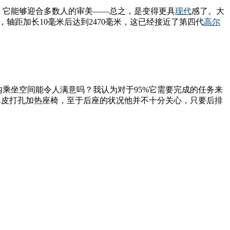
，它能够迎合多数人的审美——总之，是变得更具
现代
感了。大
，轴距加长10毫米后达到2470毫米，这已经接近了第四代
高尔
内乘坐空间能令人满意吗？我认为对于95%它需要完成的任务来
的真皮打孔加热座椅，至于后座的状况他并不十分关心，只要后排