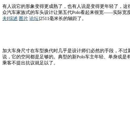
有人说它的形象变得更成熟了，也有人说是变得更年轻了，这很
众汽车家族式的车头设计让第五代Polo看起来很宽——实际宽度
夫
[
综述
图片
论坛
]2511毫米长的轴距了。
加大车身尺寸在车型换代时几乎是设计师们必然的手段，不过新
说，它的空间都是足够的。典型的新Polo车主年轻、单身或
乘客不提出抗议就足以了。