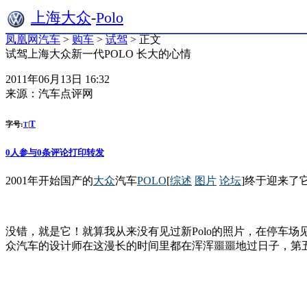
上海大众
-
Polo
凤凰网汽车
>
购车
>
试驾
> 正文
试驾上海大众新一代POLO 长大的心情
2011年06月13日 16:32
来源：
汽车点评网
T
字号:
|
T
0
人参与
0
条评论
打印
转发
2001年开始国产的
大众
汽车
POLO
[
综述
图片
论坛
]终于迎来了
没错，就是它！就算我从来没有见过新Polo的照片，在停车
众汽车的设计师在这漫长的时间里都在浑浑噩噩地过日子，第五