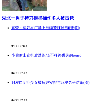
湖北一男子持刀拒捕捅伤多人被击毙
东莞：孕妇在广场上被辅警打掉5颗牙(图)
04/21 07:02
小偷偷山寨机后逃跑 慌不择路丢失iPhone5
04/21 07:02
14岁自闭症少女被后妈安排与28岁男子结婚(图)
04/21 07:02