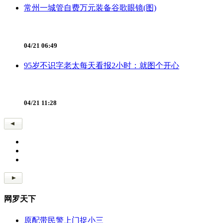
常州一城管自费万元装备谷歌眼镜(图)
04/21 06:49
95岁不识字老太每天看报2小时：就图个开心
04/21 11:28
网罗天下
原配带民警上门捉小三