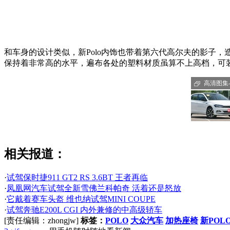
和车身的设计类似，新Polo内饰也带着第六代高尔夫的影子，
保持着非常高的水平，遍布各处的塑料材质虽算不上高档，可
高清图集-P
相关报道：
·
试驾保时捷911 GT2 RS 3.6BT 王者再临
·
凤凰网汽车试驾全新雪佛兰科帕奇 活着还是怒放
·
它戴着赛车头盔 维也纳试驾MINI COUPE
·
试驾奔驰E200L CGI 内外兼修的中高级轿车
[责任编辑：zhongjw]
标签：
POLO
大众汽车
加热座椅
新POL