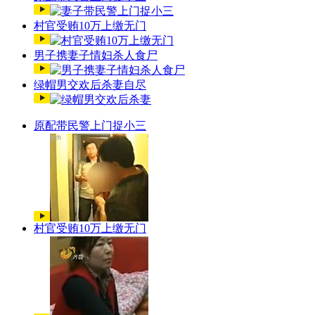
村官受贿10万上缴无门
男子携妻子情妇杀人食尸
绿帽男交欢后杀妻自尽
原配带民警上门捉小三
村官受贿10万上缴无门