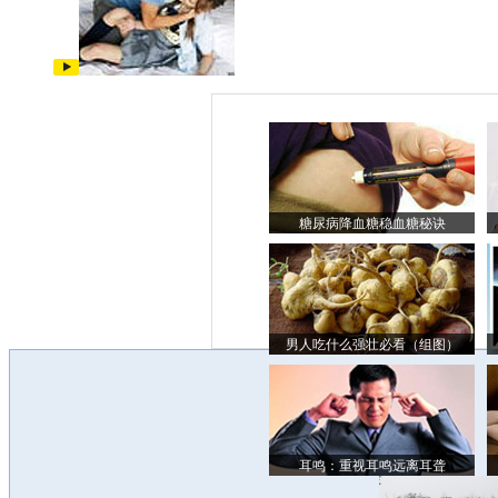
糖尿病降血糖稳血糖秘诀
男人吃什么强壮必看（组图）
耳鸣：重视耳鸣远离耳聋