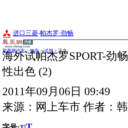
进口三菱
-
帕杰罗·劲畅
凤凰网汽车
>
购车
>
试驾
> 正文
海外试帕杰罗SPORT-劲畅
性出色 (2)
2011年09月06日 09:49
来源：
网上车市
作者：
韩
T
字号:
|
T