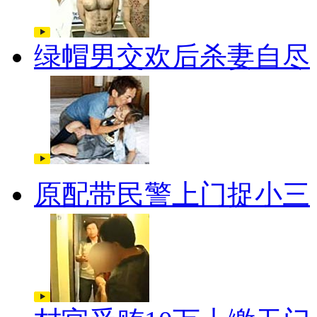
绿帽男交欢后杀妻自尽
原配带民警上门捉小三