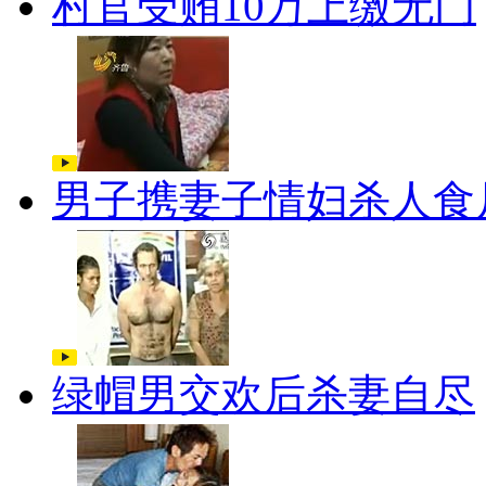
村官受贿10万上缴无门
男子携妻子情妇杀人食
绿帽男交欢后杀妻自尽