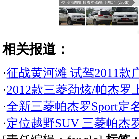
高清图集-帕杰罗·劲畅（进口）(230张)
相关报道：
·
征战黄河滩 试驾2011
·
2012款三菱劲炫/帕杰罗上
·
全新三菱帕杰罗Sport定名
·
定位越野SUV 三菱帕杰罗