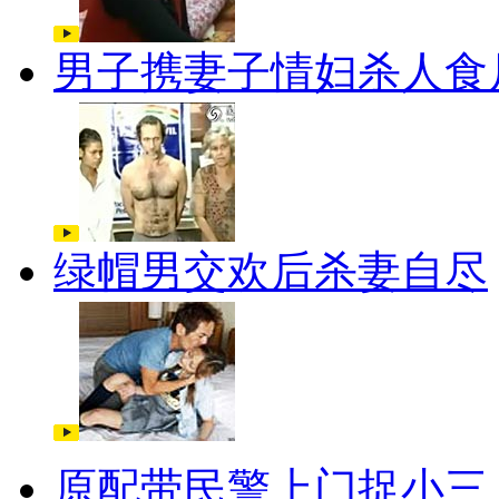
男子携妻子情妇杀人食
绿帽男交欢后杀妻自尽
原配带民警上门捉小三