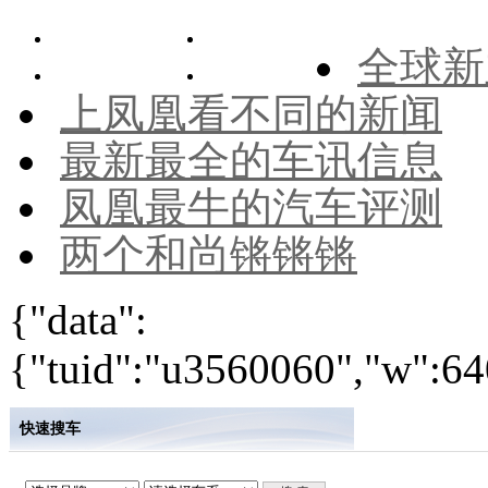
全球新
上凤凰看不同的新闻
最新最全的车讯信息
凤凰最牛的汽车评测
两个和尚锵锵锵
{"data":
{"tuid":"u3560060","w":640
快速搜车