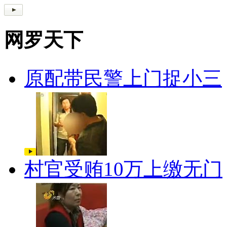
网罗天下
原配带民警上门捉小三
村官受贿10万上缴无门