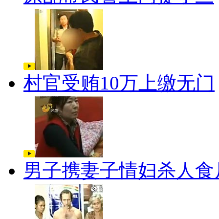
村官受贿10万上缴无门
男子携妻子情妇杀人食