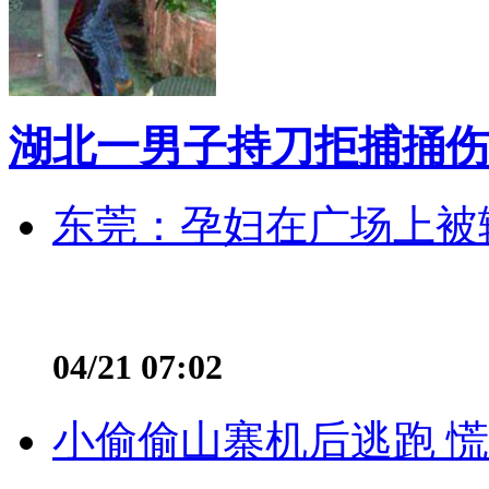
湖北一男子持刀拒捕捅伤
东莞：孕妇在广场上被辅
04/21 07:02
小偷偷山寨机后逃跑 慌不