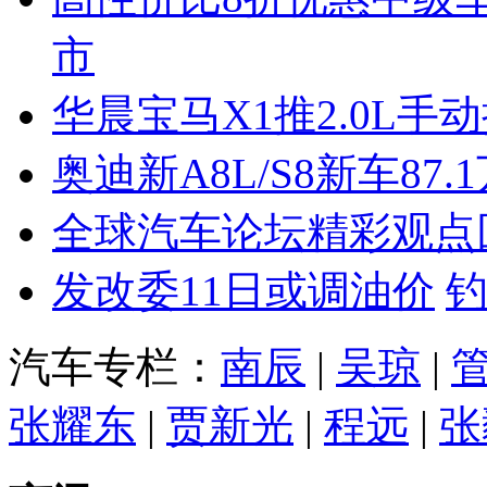
市
华晨宝马X1推2.0L手
奥迪新A8L/S8新车87.
全球汽车论坛精彩观点
发改委11日或调油价
汽车专栏：
南辰
|
吴琼
|
张耀东
|
贾新光
|
程远
|
张