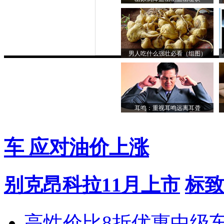
男人吃什么强壮必看（组图）
耳鸣：重视耳鸣远离耳聋
车 应对油价上涨
别克昂科拉11月上市
标致
高性价比8折优惠中级