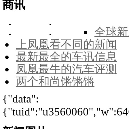
商讯
全球新
上凤凰看不同的新闻
最新最全的车讯信息
凤凰最牛的汽车评测
两个和尚锵锵锵
{"data":
{"tuid":"u3560060","w":640