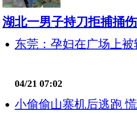
湖北一男子持刀拒捕捅伤
东莞：孕妇在广场上被辅
04/21 07:02
小偷偷山寨机后逃跑 慌不