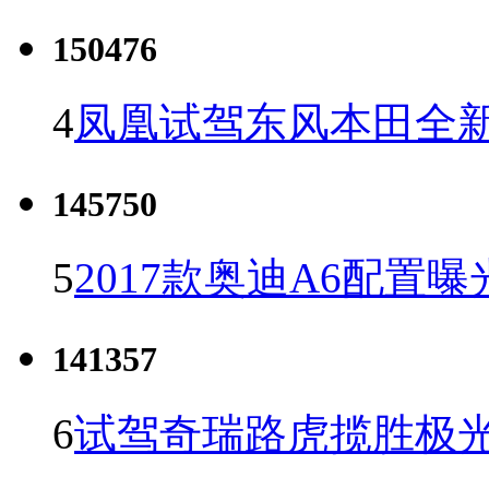
150476
4
凤凰试驾东风本田全新C
145750
5
2017款奥迪A6配置曝
141357
6
试驾奇瑞路虎揽胜极光