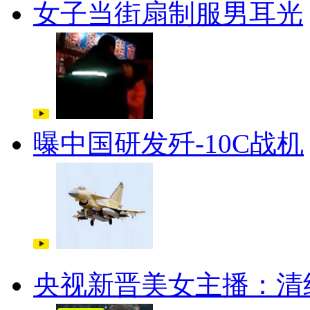
女子当街扇制服男耳光
曝中国研发歼-10C战机
央视新晋美女主播：清