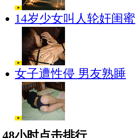
14岁少女叫人轮奸闺蜜
女子遭性侵 男友熟睡
48小时点击排行