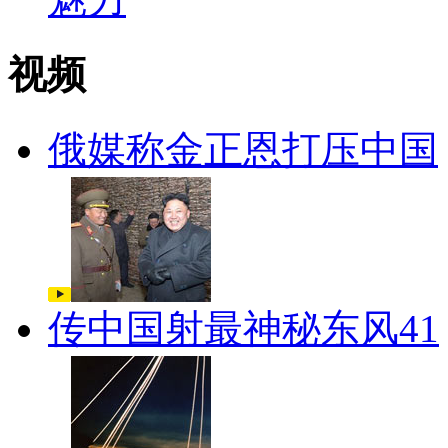
视频
俄媒称金正恩打压中国
传中国射最神秘东风41