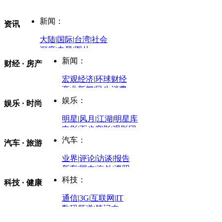
新闻：
资讯
大陆
|
国际
|
台湾
|
社会
深度
|
专题
|
图片
中国政要资料库
新闻：
财经 · 房产
评论：
宏观经济
|
环球财经
商业新闻
|
民生消费
时事开讲
娱乐：
娱乐 · 时尚
评论：
军事：
明星
|
风月
|
江湖
|
明星库
商业评论
|
宏观分析
电影
|
百步穿影
|
观影团
防务观察
|
防务写真
金融观察
|
财知道
星座
|
塔罗
|
演出
汽车：
汽车 · 旅游
中国军情
|
环球军情
外媒视角
凤凰网·非常道
|
星光邦
业界
|
评论
|
访谈
|
报告
体育：
股票：
时尚：
新车
|
国内
|
海外
|
谍照
购车
|
导购
|
试驾
|
图解
科技：
NBA
|
CBA
|
大局观
科技 · 健康
炒股大赛
|
图解资金流向
时装
|
美容
|
美体
|
论坛
文化
|
人文
|
酷车
|
游记
中超
|
国际足球
|
图片
投资观察
|
龙虎榜点评
化妆品库
|
试用中心
通信
|
3G
|
互联网
|
IT
用车
|
专栏
|
二手车
黑马追踪
|
明星分析师
情感
|
奢侈品
|
图片
数码频道
|
笔记本
历史：
赛事
|
城市站
|
经销商
时尚品牌库
科技专题
|
探索
论坛
|
报价库
|
图片库