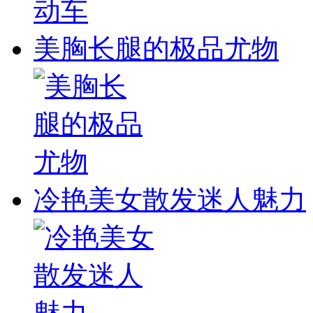
美胸长腿的极品尤物
冷艳美女散发迷人魅力