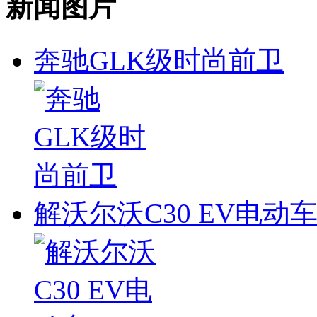
新闻图片
奔驰GLK级时尚前卫
解沃尔沃C30 EV电动