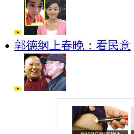
郭德纲上春晚：看民意
糖尿病降血糖稳血糖秘诀