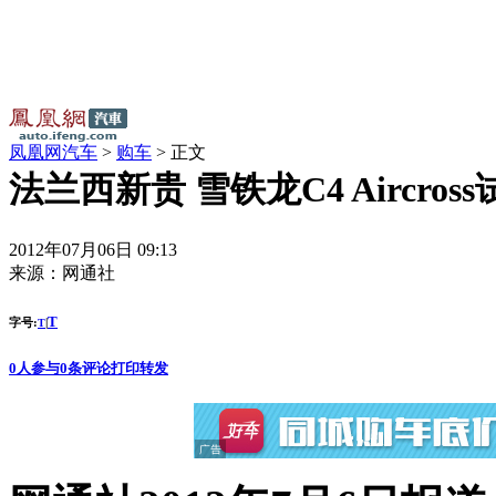
凤凰网汽车
>
购车
> 正文
法兰西新贵 雪铁龙C4 Aircros
2012年07月06日 09:13
来源：
网通社
T
字号:
|
T
0
人参与
0
条评论
打印
转发