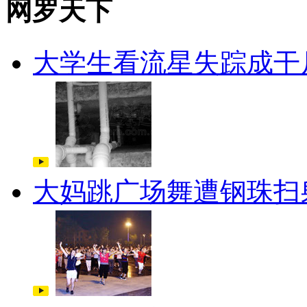
网罗天下
大学生看流星失踪成干
大妈跳广场舞遭钢珠扫