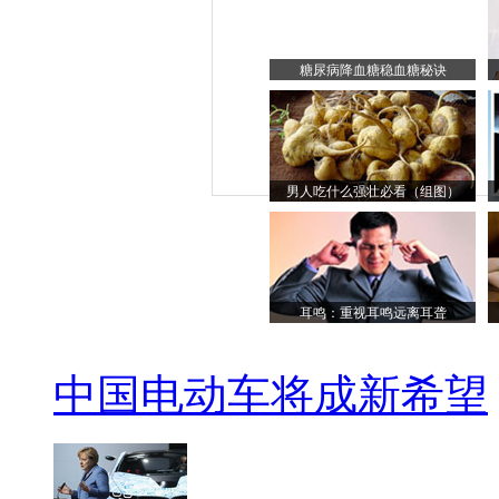
糖尿病降血糖稳血糖秘诀
男人吃什么强壮必看（组图）
耳鸣：重视耳鸣远离耳聋
中国电动车将成新希望