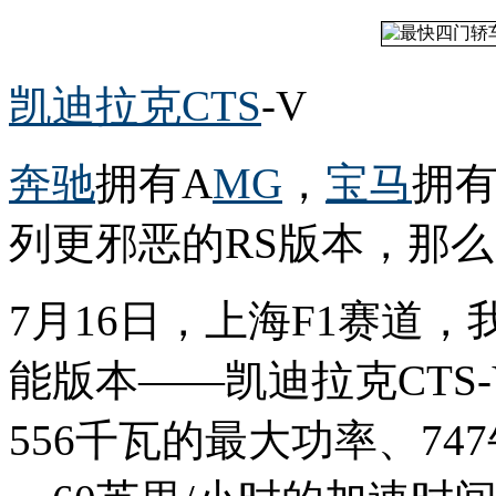
凯迪拉克
CTS
-V
奔驰
拥有A
MG
，
宝马
拥
列更邪恶的RS版本，那
7月16日，上海F1赛道
能版本——凯迪拉克CTS-
556千瓦的最大功率、74