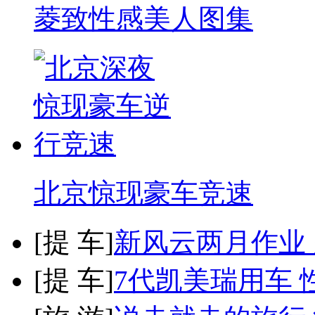
菱致性感美人图集
北京惊现豪车竞速
[
提 车
]
新风云两月作业
[
提 车
]
7代凯美瑞用车 