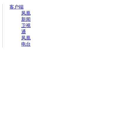
客户端
凤凰
新闻
卫视
通
凤凰
电台