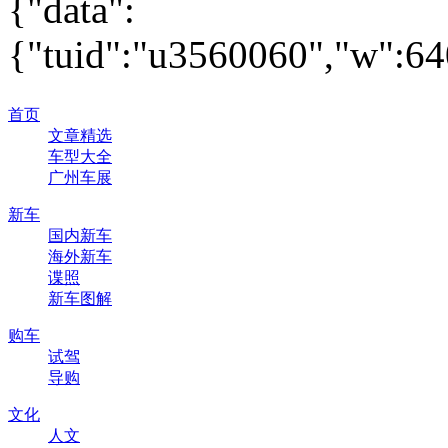
{"data":
{"tuid":"u3560060","w":640
首页
文章精选
车型大全
广州车展
新车
国内新车
海外新车
谍照
新车图解
购车
试驾
导购
文化
人文