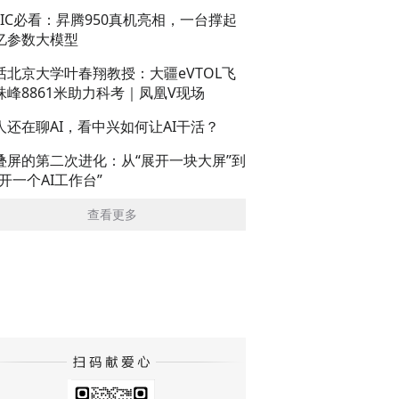
AIC必看：昇腾950真机亮相，一台撑起
亿参数大模型
话北京大学叶春翔教授：大疆eVTOL飞
珠峰8861米助力科考｜凤凰V现场
人还在聊AI，看中兴如何让AI干活？
叠屏的第二次进化：从“展开一块大屏”到
展开一个AI工作台”
查看更多