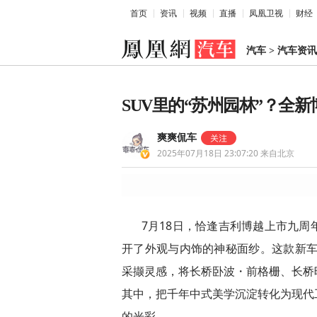
首页
资讯
视频
直播
凤凰卫视
财经
汽车
>
汽车资讯
SUV里的“苏州园林”？全
爽爽侃车
2025年07月18日 23:07:20
来自北京
7月18日，恰逢吉利博越上市九
开了外观与内饰的神秘面纱。这款新车秉
采撷灵感，将长桥卧波・前格栅、长桥
其中，把千年中式美学沉淀转化为现代
的光彩。​