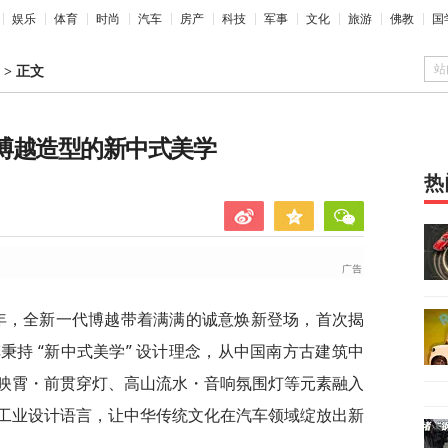
娱乐
体育
时尚
汽车
房产
科技
军事
文化
旅游
佛教
国
站
>
正文
新博越造型的新中式美学
热
周年，全新一代博越带着满满的诚意焕新登场，首次揭
持 “新中式美学” 设计理念，从中国南方古建筑中
映霄・前贯穿灯、高山流水・音响氛围灯等元素融入
工业设计语言，让中华传统文化在汽车领域绽放出新