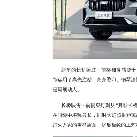
新车的长桥卧波・前格栅灵感源于
隙运用了高光注塑、高亮烫印、钢琴漆
是斑斓动人。​
长桥映霄・前贯穿灯则从 “月影长桥
在同级中堪称最长，同时大灯照射距离能
灯火万家的吉祥寓意，尽显极致的工艺美