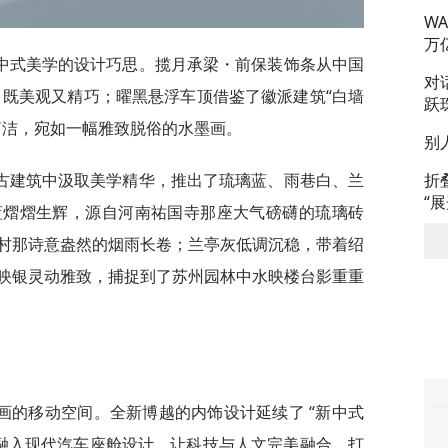
W
万
中式美学的设计巧思。揽月承梁・前保装饰条从中国
对
感，既美观又精巧；曜黑悬浮车顶借鉴了徽派建筑“白墙
跃
洁，宛如一幅雅致脱俗的水墨画。​
别
古建筑中汲取美学精华，推出了琉璃蓝、雨巷白、兰
折
“
蓝熠熠生辉，源自河南祐国寺那座大气磅礴的琉璃砖
村那诗意盎然的烟雨长卷；兰亭灰低调沉稳，带着绍
映银灵动雅致，捕捉到了苏州园林中水映楼台影重重
画的移动空间。全新博越的内饰设计延续了 “新中式
色融入现代汽车座舱设计，让科技与人文完美融合，打