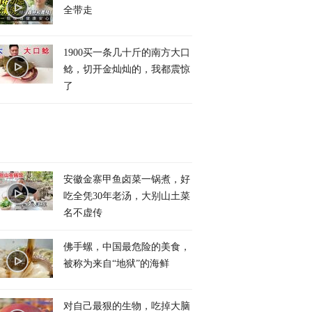
全带走
1900买一条几十斤的南方大口
鲶，切开金灿灿的，我都震惊
了
安徽金寨甲鱼卤菜一锅煮，好
吃全凭30年老汤，大别山土菜
名不虚传
佛手螺，中国最危险的美食，
被称为来自“地狱”的海鲜
对自己最狠的生物，吃掉大脑