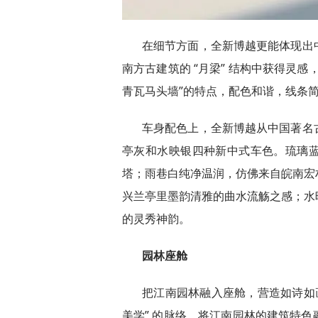
在细节方面，全新博越更能体现出
南方古建筑的 “月梁” 结构中获得灵
青瓦马头墙”的特点，配色和谐，线条简
车身配色上，全新博越从中国著名
亭灰和水映银四种新中式车色。琉璃
塔；雨巷白纯净温润，仿佛来自皖南宏
兴兰亭里墨韵清雅的曲水流觞之感；水
的灵秀神韵。​
园林座舱
把江南园林融入座舱，营造如诗如
美学” 的脉络，将江南园林的建筑特