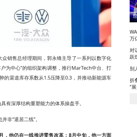
W
万
对
跃
汽-大众销售总经理期间，郭永锋主导了一系列以数字化
户为中心”的组织架构调整，推行MarTech中台、打
别
肿的渠道库存系数从1.5压降至0.3，并推动新能源车
折
“
为具有深厚结构重塑能力的体系操盘手。
并非“退居二线”。
月，他仍在一线推进零售改革：8月中旬，他一方面