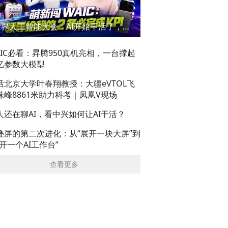
世界人工智能大会：AI开始干活了，但到底干的怎么样？萌新闯WAIC
AIC必看：昇腾950真机亮相，一台撑起
亿参数大模型
话北京大学叶春翔教授：大疆eVTOL飞
珠峰8861米助力科考｜凤凰V现场
人还在聊AI，看中兴如何让AI干活？
叠屏的第二次进化：从“展开一块大屏”到
展开一个AI工作台”
查看更多