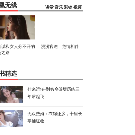
凰无线
讲堂
音乐
彩铃
视频
智谋和女人分不开的
漫漫官途，危情相伴
场之路
书精选
仕来运转-到穷乡僻壤历练三
年后起飞
无双赘婿：衣锦还乡，十里长
亭铺红妆