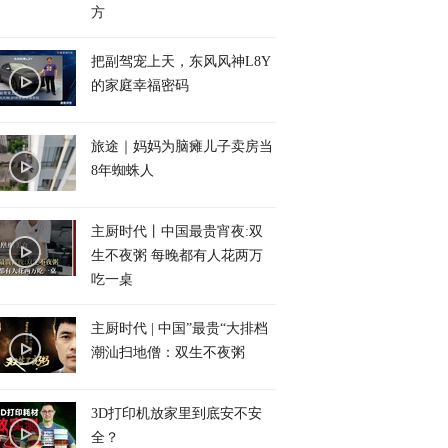
方
把副驾宠上天，东风风神L8Y
的家庭幸福密码
旅途｜妈妈为脑瘫儿子卖房当
8年蜘蛛人
主厨时代丨中国最贵宵夜:双
生不夜粥 每晚都有人花两万
吃一桌
主厨时代 | 中国”最贵“大排档
潮汕扫地僧：双生不夜粥
3D打印机放家里到底安不安
全？