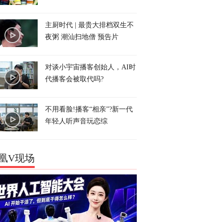
主厨时代 | 最贵大排档双生不
夜粥 潮汕扫地僧 预告片
对谈小宇宙播客创始人，AI时
代播客会被取代吗?
不用看脸!播客“相亲”?新一代
年轻人听声音玩恋综
凰V现场