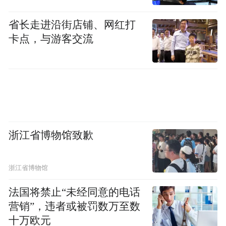
5145/1998/1786mm，轴距达到3110mm，定
省长走进沿街店铺、网红打
位中大型SUV。得益于纯电平台布局优势，
卡点，与游客交流
其240L前备厢可轻松容纳多个行李箱及背
包，而后备厢则采用双下沉式设计，进一步
提升储物灵活性。
浙江省博物馆致歉
浙江省博物馆
法国将禁止“未经同意的电话
营销”，违者或被罚数万至数
十万欧元