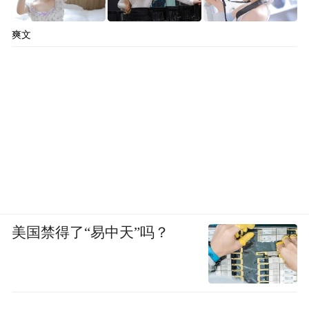
屏以及8.8L冷热冰箱，支持0-15℃制冷与35-
50℃保温功能。此外，新车还配备前后分区
爽文
天幕及双电动遮阳帘，并搭载23扬声器音响
系统，支持7.1.4杜比全景声。
美国禁得了“易中天”吗？