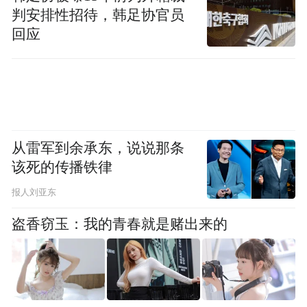
判安排性招待，韩足协官员
回应
从雷军到余承东，说说那条
该死的传播铁律
报人刘亚东
外观方面，乐道L80继续采用品牌标志性的家
盗香窃玉：我的青春就是赌出来的
族化设计风格，分体式灯组拥有较高辨识
度，并支持多种静态与动态灯语，同时配备
ADB自适应远光功能。新车还新增“层峰绿”
专属配色，并提供静岳黑、辰辉银、雪峰白