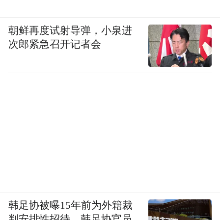
能，充电口最大支持3.3kW外放电，后备厢
内部还额外提供2.2kW交流电源接口，进一
朝鲜再度试射导弹，小泉进
步拓展户外使用场景。
次郎紧急召开记者会
韩足协被曝15年前为外籍裁
判安排性招待，韩足协官员