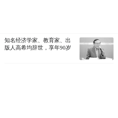
知名经济学家、教育家、出
动力部分，乐道L80全系搭载纯电驱动系统，
版人高希均辞世，享年90岁
提供后驱与四驱版本。其中后驱车型最大功
率340kW，百公里电耗14.3kWh，0-100km/h
加速时间5.7秒；四驱版综合功率440kW，百
公里电耗15.4kWh，零百加速提升至4.5秒。
电池方面，新车全系配备85kWh电池组，
CLTC工况下后驱版续航615km，四驱版续航
570km。同时，新车支持V2L对外放电功