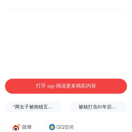
打开 app 阅读更多精彩内容
在购车权益方面，官方表示，2026年5月31日
（含）前完成大定并锁单的用户，可享价值
“两女子被抱错互换人生37年”一当事人沉默多日发声：我不是受益者
被核打击81年后，日本广岛废墟旁响起抗议声：拒绝拥核
最高57000元的首发权益，包括5年智能辅助
驾驶功能使用权、低首付金融方案、限时选
装优惠、露营套装以及积分赠送等。乐道品