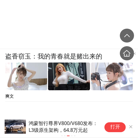
盗香窃玉：我的青春就是赌出来的
爽文
00/V680发布：
启境GT7正式开启预订：搭载
打开
64.8万元起
为乾崑技术 预售价21.99万元