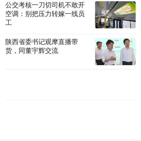
公交考核一刀切司机不敢开
面。后排提供四座独立尊享版和五座常规版
空调：别把压力转嫁一线员
两种布局，头等舱独立座椅支持多向调节、
工
腿托、加热、通风及按摩功能，并标配安全
带自动递送装置。此外，整车采用了大量吸
陕西省委书记观摩直播带
音材料和双层隔音玻璃，确保了出色的静谧
货，同董宇辉交流
性。