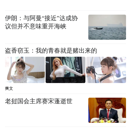
核心的动力层面，新车搭载3.0升直列六缸涡
轮增压发动机与永磁同步电机，系统综合扭
伊朗：与阿曼“接近”达成协
矩达750N·m，0-100km/h加速时间为5.1秒，
议但并不意味重开海峡
并标配4MATIC全时四驱系统。车辆配备锂离
子电池组，WLTP工况下纯电续航约100公
盗香窃玉：我的青春就是赌出来的
里，综合油耗约3L/100km。充电方面，支持
11kW交流慢充和最高60kW直流快充，快充
模式下20分钟可补电至80%。底盘方面，新
车配备自适应空气悬架和可变转向比系统。
爽文
有关新车的最新消息，我们将持续关注。
老挝国会主席赛宋蓬逝世
“特别声明：以上作品内容(包括在内的视频、图片或音
频)为凤凰网旗下自媒体平台“大风号”用户上传并发
布，本平台仅提供信息存储空间服务。