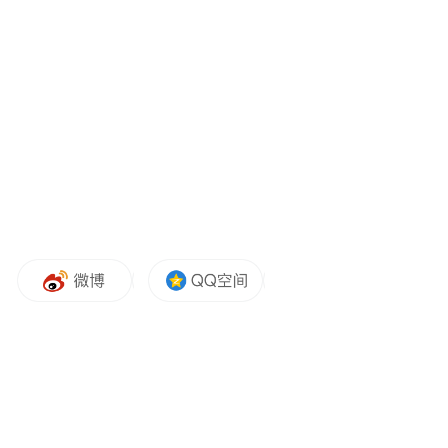
来看车内，新车大面积使用Nappa真皮和开孔
实木饰板，同时也提供无皮革环保织物选
项。座舱首次搭载了MB.OS整车操作系统，
中控屏增加了电量、充电模式等专属显示界