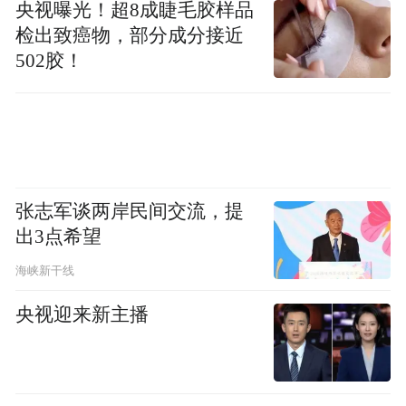
Notice: The content above (including the videos,
央视曝光！超8成睫毛胶样品
pictures and audios if any) is uploaded and posted
检出致癌物，部分成分接近
by the user of Dafeng Hao, which is a social media
platform and merely provides information storage
502胶！
space services.”
张志军谈两岸民间交流，提
出3点希望
海峡新干线
央视迎来新主播