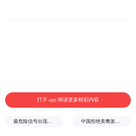
侧面来看，新车线条平直，配备隐藏式门把
手和悬浮式锻造轮毂，左后翼子板处设有隐
藏式充电接口。车尾造型与燃油版基本一
打开 app 阅读更多精彩内容
致，通过“S 580 e”标识来表明其新能源身
份，整体风格低调内敛。
最危险信号出现！全球能源大动脉岌岌可危
中国拒绝美鹰派副防长访华？弦外之音被热议