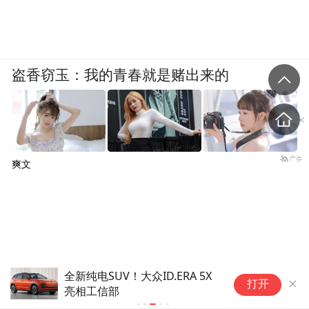
盗香窃玉：我的青春就是赌出来的
爽文
全新纯电SUV！大众ID.ERA 5X
官
打开
亮相工信部
盟
年