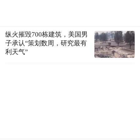
辅助驾驶形成约束，降低用户使用体验。当
前在售车型的辅助驾驶功能，仅能适配现行
组合驾驶辅助安全标准。
纵火摧毁700栋建筑，美国男
新国标实施后，对用户而言，智驾功能会变
子承认“策划数周，研究最有
得不好用。他们开车途中，如果想刷一下手
利天气”
机，门都没有。这会促使第一梯队的组合驾
驶辅助系统尽快进入到新阶段，满足新国
标。
怎么看梯队之间的竞争？
自动驾驶新国标落地很出人意料。看国家标
准委员会网站，这个任务完成时间是2028