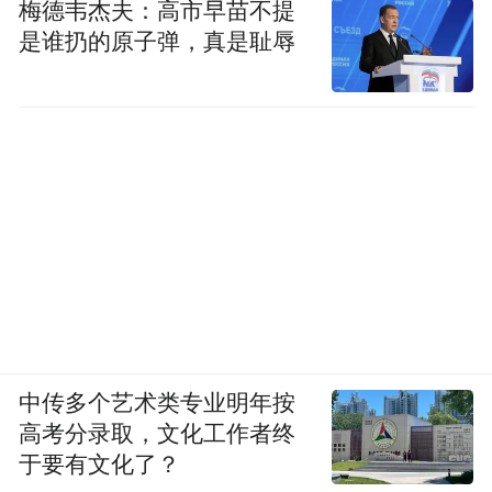
Momenta完全换了叙事逻辑。前年筹备冲击
梅德韦杰夫：高市早苗不提
纳斯达克时，对外定位还是算法供应商。去
是谁扔的原子弹，真是耻辱
年调整战略，这次港股IPO直接以物理AI公司
身份上市。
在香港联交所，物理AI是今年热度最高、估
值溢价最充足的投资主线。资本普遍认为，
相比成熟的数字AI，物理AI拥有更大的长期
增长空间，市场对它商业化落地预期更高。
还有外部催化。美国已经落地《2026自动驾
驶法案》，直接将自动驾驶汽车定义为物理
中传多个艺术类专业明年按
AI Agent，用一套完整法律完成安全监管、
高考分录取，文化工作者终
责任划分。全球资本由此判断物理AI会迎来
于要有文化了？