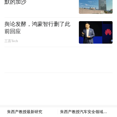
默的加沙
舆论发酵，鸿蒙智行删了此
前回应
三言Tech
招股书显示，Momenta 3年毛利率从17.5%暴
涨至71.6%，第三方城市NOA（Navigate on
Autopilot，领航辅助驾驶）市占率达65%，
积累超100万辆量产车落地数据、120亿公里