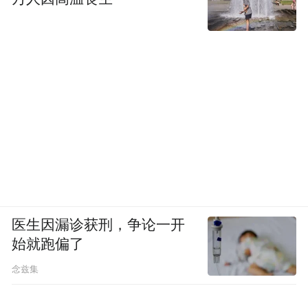
我们一直在讨论智能驾驶两种产业链模式
——到底是像学特斯拉的“蔚小理”一样采用
全栈自研模式，还是采用供应商模式？当
然，华为可能创造了第三种，也就是智选模
式。智选模式采用分工方式。
全栈自研模式始于特斯拉。从车到智驾硬件
到智驾软件，全都是车企搞定。芯片、算
法、用户数据闭环全都自己做，蔚来、小
鹏、理想都是这种模式。
医生因漏诊获刑，争论一开
直到2025年，我们可以看到，通过地平线、
始就跑偏了
华为赋能，华为的智选模式相当于车企管
念兹集
车，华为管智能驾驶、智能座舱，还同时介