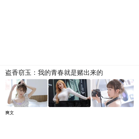
10%。后来上升速度很慢，2021年才达到
16%，但2022年就猛升到32%，2023年“开
挂”，2024年过半。
智能驾驶也可能沿着这条线发展？
比电动汽车还快。跨越鸿沟前，大家觉得这
个不行、那个不行，然后一瞬间爆发。
盗香窃玉：我的青春就是赌出来的
革命性技术的市场特征，会有一个跨过鸿沟
的点，大概是在市场占有率16%时，说明它
被大家接受，一瞬间就会蹿到50%。达到
爽文
50%后，革命性技术要说服保守用户有难
度，市占率增长速度又开始下降。