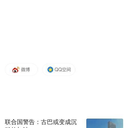
Momenta高估值背后，是资本市场对物理AI
全新叙事的极致追捧，也暴露出智能驾驶产
业当下最尖锐的路线分歧。
一众投资者中，有14家基石投资者包揽
Momenta的近半数发售股份，既有新加坡
GIC、富达等全球长线顶级基金，更聚集梅
赛德斯-奔驰、比亚迪、上汽集团等全球头部
车企。
这些产业资本与海外主权基金同步重金押
注，反映市场长期看好第三方智驾平台型公
司。
联合国警告：古巴或变成沉