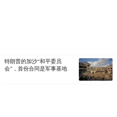
入设计、销售，这种模式比较独特。
在华为之前，汽车产业链还没有智选模式。
对。但华为也有供应商模式，即HI模式，最
典型的是阿维塔和极狐，华为包揽了设计，
车企负责销售。所以，华为是比较特殊的供
应商，尤其是智选模式，这是传统汽车产业
特朗普的加沙“和平委员
发展140年后，出现的一种新的产业链形态。
会”，首份合同是军事基地
车企更偏向于供应商模式。
最典型的供应商模式，是车企与Momenta、
地平线、卓驭等的合作形式。供应商只负责
技术、硬件供货、软件开发，不会介入生