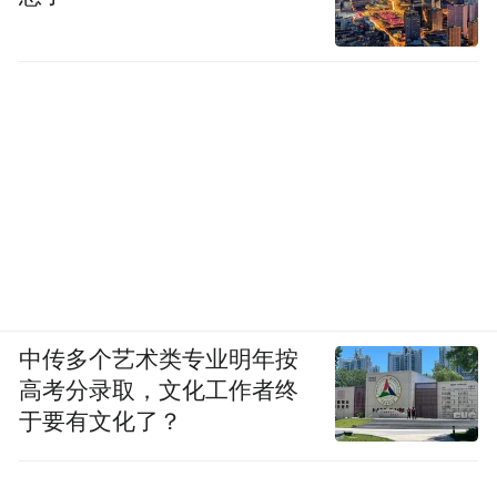
法的模式。
▍03
“封印打开了，看孙猴子怎么跳”
帮宁工作室：余凯认为，到2030年自动驾驶
会成为标配。你赞同这种说法吗？
朱西产：
甚至到不了2030年。还会更快，爆
中传多个艺术类专业明年按
发就在一瞬间。
高考分录取，文化工作者终
于要有文化了？
回头看电动汽车爆发期，就是一瞬间的事。
2019年，电动车还卖不好，市场占有率不到