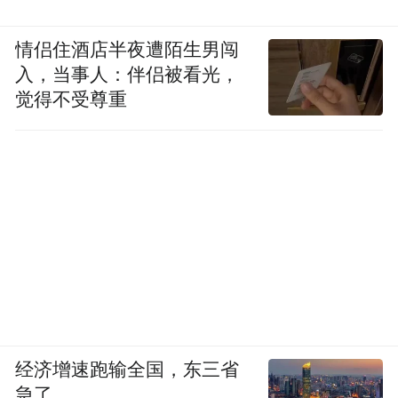
2023年，智驶表现较好的只有“蔚小理”和华
为（供应商）。我把华为更多地放在自研角
情侣住酒店半夜遭陌生男闯
入，当事人：伴侣被看光，
色里，因为即便是华为与车企合作，仍然由
觉得不受尊重
华为主导。
到2024年，智驾才真正热起来，成为一大卖
点。这种情况下，供应商模式用了两年左
右，能力基本追平“蔚小理”，甚至跟华为差
距也不是太大。到2025年，一些传统车企的
智驾能力在供应商扶持下，表现非常亮眼。
这里面的供应商，既有华为全包模式，也有
地平线的芯片和算法全供货的模式，还有
经济增速跑输全国，东三省
Momenta、文远知行、元戎启行等只提供算
急了