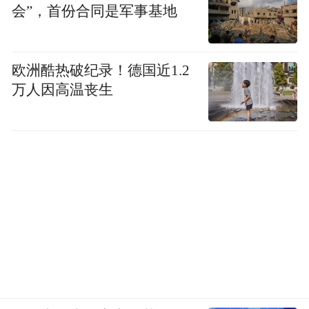
第二块就是现在热度暴涨的物理AI。它不再
会”，首份合同是军事基地
局限于文字、图像这类虚拟内容，核心是能
够和真实物理世界交互，两大核心落地场景
欧洲酷热破纪录！德国近1.2
就是自动驾驶、通用智能机器人。
万人因高温丧生
当年地平线登陆资本市场，市场给它的身份
定义是芯片股。整个芯片行业赛道繁多，AI
推理芯片只是其中一个小分支。地平线主打
车规推理芯片，在芯片板块里，估值已经算
头部，但天花板天然受限。英伟达估值更
高，其核心是训练芯片，应用场景更广。
跟他们相比，Momenta有何不同？