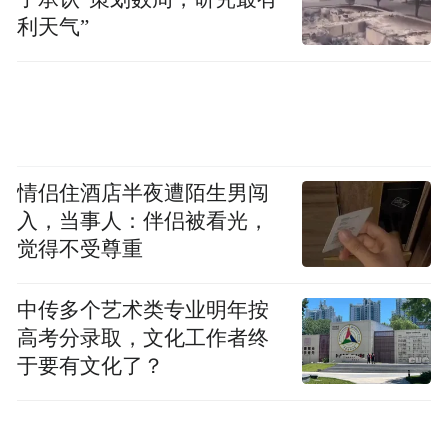
利天气”
将如何影响智驾行业？
2026年7月1日，帮宁工作室独家专访同济大
学汽车与能源学院教授朱西产，请这位资深
安全专家拆解物理AI概念的真实价值，厘清
当下智能驾驶产业的机遇与隐忧。
情侣住酒店半夜遭陌生男闯
入，当事人：伴侣被看光，
以下为访谈节录。
觉得不受尊重
▍01
中传多个艺术类专业明年按
高考分录取，文化工作者终
Momenta估值为何高于地平线
于要有文化了？
帮宁工作室：Momenta估值接近700亿港