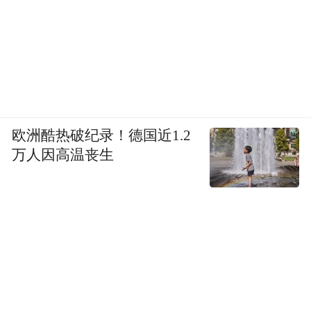
第七部分在欧洲标准里叫ECE R171，叫
DCAS（Driver Control Assistance Systems，驾
驶员控制辅助系统）。
我们这次发布的自动驾驶系统安全要求是
L3、L4，是有条件的自动驾驶和自动驾驶，
欧洲酷热破纪录！德国近1.2
差别在于10秒钟接管。在L3，驾驶员脱离程
万人因高温丧生
度会受到限制，车辆系统提醒后，10秒内驾
驶员必须完成接管。
所以，L3、L4在人机驾驶权交接方面不一
样。驾驶员可以完全脱手脱眼，应该是L4。
L3还是设了一些限制，DMS有点难做，要确
保有些行动不能做，比如开车刷手机行不