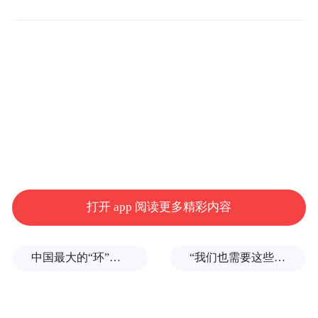
作者 | 葛帮宁 龚宸芫
编辑 | 李国政
出品 | 帮宁工作室（gbngzs）
2026年7月8日，港股迎来一个新的标志性
IPO——Momenta挂牌。顶着“全球物理AI第
一股”标签，Momenta上市首日，股价一度涨
超6%，市值突破700亿港元，超过此前的地
打开 app 阅读更多精彩内容
平线，成为当前市值最高的中国智驾企业。
中国最大的“环”，要来了
“我们也需要这些导弹啊”，特朗普公开拒绝泽连斯基！
至收盘，其股价报收每股293.6港元，总市值
为691.5亿港元。