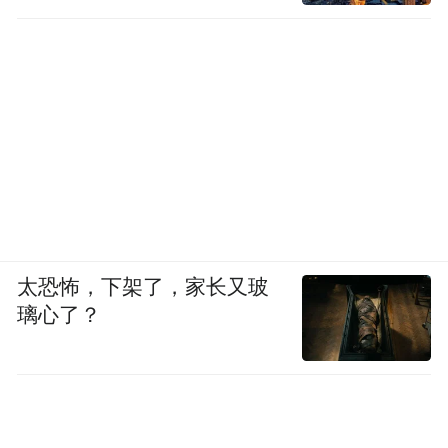
辅助驾驶从L2+开始，L2+和L2的确不同。在
组合驾驶辅助系统安全要求强标里，有第五
部分单车道、第六部分多车道、第七部分
NOA这3个技术要求。第五部分、第六部分是
L2，第七部分NOA是L2+。
在欧洲，第五部分、第六部分叫
ADAS（Advanced Driver Assistance Systems，
太恐怖，下架了，家长又玻
高级驾驶辅助系统），是入门级保持车道
璃心了？
线、单车道跟车、指令变道。这些方面，欧
洲没有强标，AEB（Automatic Emergency
Braking，自动紧急制动系统）有强标。