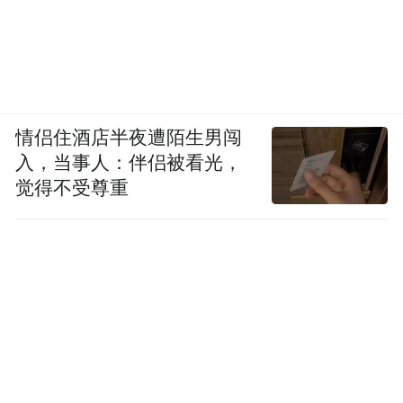
第一，资本市场认知固化。投资者始终把地
平线归类为芯片企业，不给予它物理AI赛道
的估值溢价。地平线没有吃到物理AI的行业
概念红利。
情侣住酒店半夜遭陌生男闯
入，当事人：伴侣被看光，
第二，车企重新审视自研问题。最典型的是
觉得不受尊重
比亚迪，它拥有完整的芯片设计、制造产业
链，随着自研车规芯片落地，对地平线有所
冲击。
而且，比亚迪自研芯片这一举动，也让其他
传统车企开始重新权衡：是走自研路线，还
是采取供应商模式。