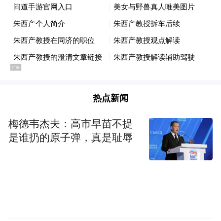
实车里程、超1亿段黄金场景数据。
依托自研R7世界模型搭建物理AI底层基座，
凭借一套All-in-One架构覆盖乘用车、
Robotaxi、Robovan等多场景，Momenta已和
传统单一算法智驾供应商形成明显差异。
热点新闻
资本狂欢之下，行业分歧从未如此剧烈。
梅德韦杰夫：高市早苗不提
是谁扔的原子弹，真是耻辱
同为国内头部智驾方案商，地平线上市时，
以AI芯片企业之身份定价，估值承压，其创
始人余凯在社交媒体上吐槽“地平线不太会混
社会”。
另一边，特斯拉、“蔚小理”等车企坚定全栈