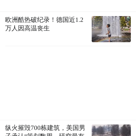
▍02
欧洲酷热破纪录！德国近1.2
全栈自研、供应商和智选模式
万人因高温丧生
帮宁工作室：为什么车企自研路线现在又成
为行业热点？
朱西产：
2023年之前，行业几乎没有端到端
模型概念。传统车企本身不具备大模型研发
能力，智驾落地核心依赖高算力AI芯片，供
应商刚好补齐这块短板。比如，地平线提供
芯片+全套算法，无芯片自研能力的
Momenta，则依托英伟达OrinX叠加自研算
纵火摧毁700栋建筑，美国男
法。