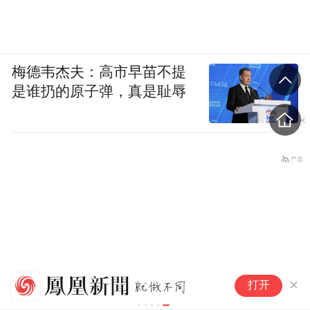
行？心里还有问号。
现在还是模糊地带。
梅德韦杰夫：高市早苗不提
是谁扔的原子弹，真是耻辱
对。标准没说那么清楚，交给车企做声明。
怎么说明L3阶段允许驾驶员脱手情形？这方
面还有待考验。
最典型的是对驾驶员专心致志刷手机这件
事，车企到底是把它写在L3声明里，还是写
在有驾驶员的L4声明里？声明后，就是车企
的责任。
百
自动驾驶有了统一“准入门槛”
打开
除国标外，还可以制订团标和行标进行限
气