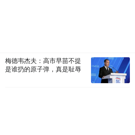
你怎么看智驾平权？
智驾平权用一年时间就实现了。从辅助驾驶
走向自动驾驶，速度和市占率将比电动汽车
更快。
你预测要用多久？
梅德韦杰夫：高市早苗不提
是谁扔的原子弹，真是耻辱
今年已经成为标配，现在连5万-7万元钱的车
都有NOA。智驾平权今年已经实现。
明年7月1日，《智能网联汽车自动驾驶系统
安全要求》强制国标落地后，DMS（Driver
Monitoring System，驾驶员监控系统）会对