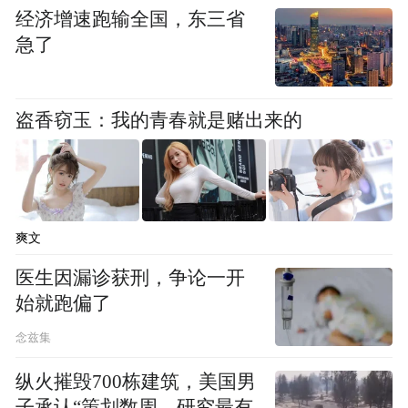
经济增速跑输全国，东三省
自研，加上近期比亚迪自研智驾芯片落地，
急了
或冲击地平线、Momenta这类供应商基本
盘。此外，还有华为走出独一份的智选模
式，深度绑定车企，形成第三种产业链范
盗香窃玉：我的青春就是赌出来的
式。
行业正站在三岔路口——AI赛道分化、车企
路线分歧、全球自动驾驶监管落地。多重变
爽文
量，将拉扯物理AI商业化进程。
医生因漏诊获刑，争论一开
始就跑偏了
Momenta上市将引发怎样的智驾路线之争？
念兹集
2027年7月1日，《智能网联汽车组合驾驶辅
助系统安全要求》和强制性国标《智能网联
纵火摧毁700栋建筑，美国男
汽车自动驾驶系统安全要求》正式实施，又
子承认“策划数周，研究最有