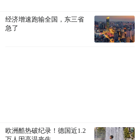
比拉满。
二是长期责任层面，等到L3、L4自动驾驶全
经济增速跑输全国，东三省
急了
面落地，整车安全责任完全由车企兜底。在
辅助驾驶阶段，车企可以依靠供应商分摊风
险。但进入自动驾驶时代，车企必须掌握全
栈核心技术，因为一旦核心算法、芯片完全
依赖外部供应商，安全事故、OTA（Over-
The-Air technology，空中下载技术）迭代、
数据管控都会存在隐患。
目前，智能驾驶有哪些产业链模式，分别适
配哪类车企？
欧洲酷热破纪录！德国近1.2
万人因高温丧生