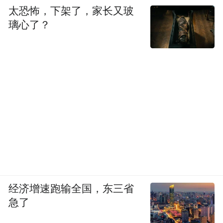
年。
太恐怖，下架了，家长又玻
璃心了？
整整提前了一年。
对。没想到今年6月，就走完了所有审核手
续。2024年，第一梯队和第二梯队的差距不
是很大，到2025年分化，现在差距更明显。
智驾在高速行驶中，BOM成本（产品生产总
成本）几百块钱的低算力系统，近百公里不
需要驾驶员接管。高算力系统可以做到500公
里甚至1000公里，当然现在不允许这种宣
传。
经济增速跑输全国，东三省
急了
今后智驾将竞争什么？