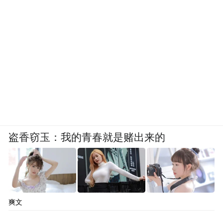
长期红利，纳斯达克、港股同步抬高相关企
业估值。英伟达、特斯拉核心标签都是物理
AI，资本市场自然愿意给更高估值。
在亚洲，港股对物理AI概念敏感度最高，这
也是Momenta能拿到超过地平线估值的核心
原因。
地平线创始人余凯在社交媒体上说“地平线不
盗香窃玉：我的青春就是赌出来的
太会混社会”。他想说什么？因为地平线市值
一直低迷吗？
地平线还是以智能汽车芯片为主。2025年，
爽文
是地平线的高光时刻。征程6M、6P芯片市场