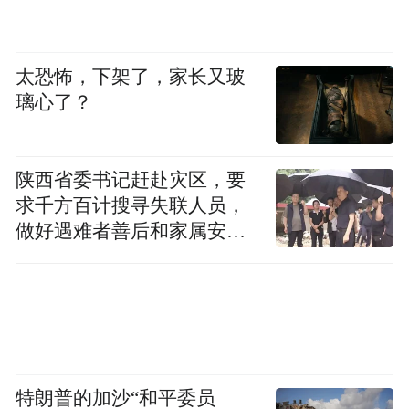
元，超过了地平线。你怎么看这种估值差距
和背后的赛道逻辑？
太恐怖，下架了，家长又玻
朱西产：
Momenta精准踩中了全新赛道物理
璃心了？
AI，过去叫做具身智能。人工智能清晰地分
成两大板块：第一块是内容类数字AI，像
陕西省委书记赶赴灾区，要
OpenAI产品ChatGPT、国内的豆包和
求千方百计搜寻失联人员，
DeepSeek都属于这类。
做好遇难者善后和家属安抚
工作
AIGC（Artificial Intelligence Generated
Content，人工智能生成内容）已经跑通稳定
盈利模式，计费逻辑依靠Token（词元）标准
化，商业模式清晰。
特朗普的加沙“和平委员