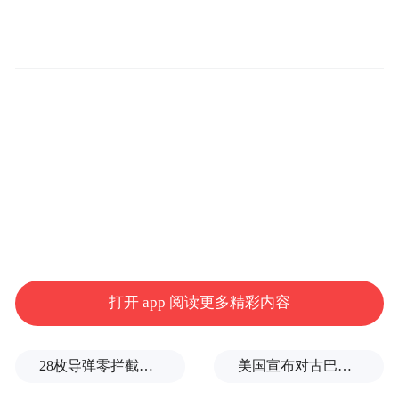
打开 app 阅读更多精彩内容
28枚导弹零拦截！基辅防空失灵，西方靠不住了
美国宣布对古巴实施新一轮制裁