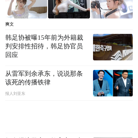
爽文
韩足协被曝15年前为外籍裁
判安排性招待，韩足协官员
回应
从雷军到余承东，说说那条
该死的传播铁律
报人刘亚东