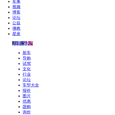
军事
视频
博客
论坛
公益
佛教
星座
凤凰网汽车
新车
导购
试驾
文化
行业
论坛
车型大全
报价
图片
优惠
团购
询价