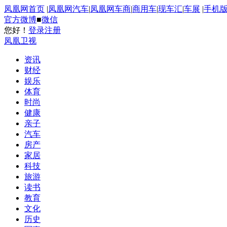
凤凰网首页
|
凤凰网汽车
|
凤凰网车商
|
商用车
|
现车汇
|
车展
|
手机
官方微博
■
微信
您好！
登录
注册
凤凰卫视
资讯
财经
娱乐
体育
时尚
健康
亲子
汽车
房产
家居
科技
旅游
读书
教育
文化
历史