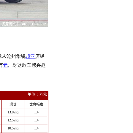
辑从沧州华锐
起亚
店经
万
元
。对这款车感兴趣
单位：万元
现价
优惠幅度
13.09万
1.4
12.59万
1.4
10.59万
1.4