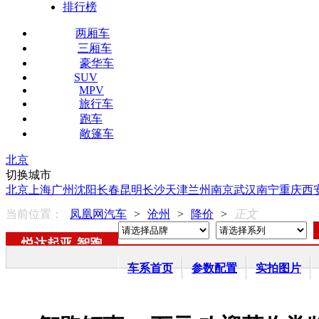
排行榜
两厢车
三厢车
豪华车
SUV
MPV
旅行车
跑车
敞篷车
北京
切换城市
北京
上海
广州
沈阳
长春
昆明
长沙
天津
兰州
南京
武汉
南宁
重庆
西
当前位置：
凤凰网汽车
>
沧州
>
降价
>
正文
悦达起亚
-
智跑
车系首页
参数配置
实拍图片