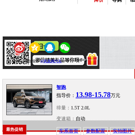
Loading...
作者：
综合报道
@凤凰网汽车
智跑
13.98-15.78
指导价：
万元
排量：
1.5T 2.0L
变速箱：
自动
最热促销
车系首页
参数配置
实拍图片