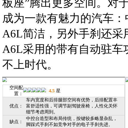
板座”腾出更多空间。对
成为一款有魅力的汽车：
A6L简洁，另外手刹还
A6L采用的带有自动驻
不上时代。
空间配
4.5
星
置：
车内宽度和后排腿部空间有优势，后排配置丰
优点：
富舒适性强，可调节副驾驶座椅，人性化关怀
细节考虑周到。
中控台造型和布局传统，按键较多略显杂乱，
缺点：
脚踩式手刹不如竞争对手的电子手刹先进。