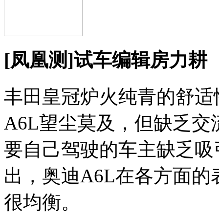
[凤凰测]试车编辑房力耕
丰田皇冠炉火纯青的舒适
A6L望尘莫及，但缺乏
要自己驾驶的车主缺乏吸
出，奥迪A6L在各方面
很均衡。