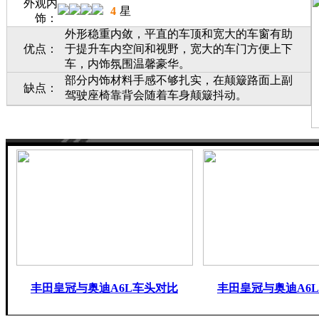
外观内
4
星
饰：
外形稳重内敛，平直的车顶和宽大的车窗有助
优点：
于提升车内空间和视野，宽大的车门方便上下
车，内饰氛围温馨豪华。
部分内饰材料手感不够扎实，在颠簸路面上副
缺点：
驾驶座椅靠背会随着车身颠簸抖动。
丰田皇冠与奥迪A6L车头对比
丰田皇冠与奥迪A6