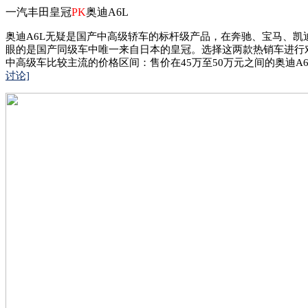
一汽丰田皇冠
PK
奥迪A6L
奥迪A6L无疑是国产中高级轿车的标杆级产品，在奔驰、宝马、凯
眼的是国产同级车中唯一来自日本的皇冠。选择这两款热销车进行
中高级车比较主流的价格区间：售价在45万至50万元之间的奥迪A6L 2.4舒
讨论]