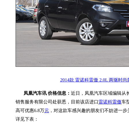
2014款 雷诺科雷傲 2.0L 两驱时尚
凤凰汽车讯 价格信息：
近日，凤凰汽车区域编辑从
销售服务有限公司处获悉，目前该店进口
雷诺
科雷傲
车
高可优惠6.8万
元
，对这款车感兴趣的朋友们不妨进一步
详见下表：