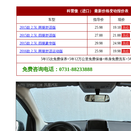
科雷傲（进口） 最新价格变动报价表
车型
指导价
现价
2015款 2.5L 两驱舒适版
25.98
19.18
询价
2015款 2.5L 四驱舒适版
27.88
21.88
询价
2015款 2.5L 四驱豪华版
29.98
24.98
询价
2016款 2.5L 两驱舒适运动版
25.98
19.98
询价
5年15次免费保养+5年12万公里免费保修+终身免费洗车+
免费咨询电话：0731-88233888