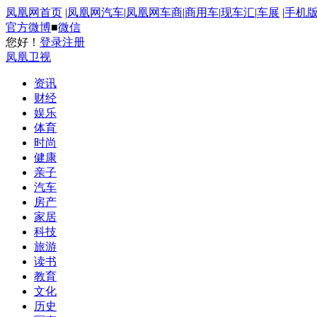
凤凰网首页
|
凤凰网汽车
|
凤凰网车商
|
商用车
|
现车汇
|
车展
|
手机
官方微博
■
微信
您好！
登录
注册
凤凰卫视
资讯
财经
娱乐
体育
时尚
健康
亲子
汽车
房产
家居
科技
旅游
读书
教育
文化
历史