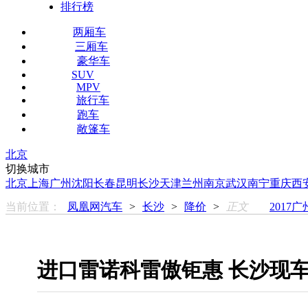
排行榜
两厢车
三厢车
豪华车
SUV
MPV
旅行车
跑车
敞篷车
北京
切换城市
北京
上海
广州
沈阳
长春
昆明
长沙
天津
兰州
南京
武汉
南宁
重庆
西
当前位置：
凤凰网汽车
>
长沙
>
降价
>
正文
2017
进口雷诺科雷傲钜惠 长沙现车