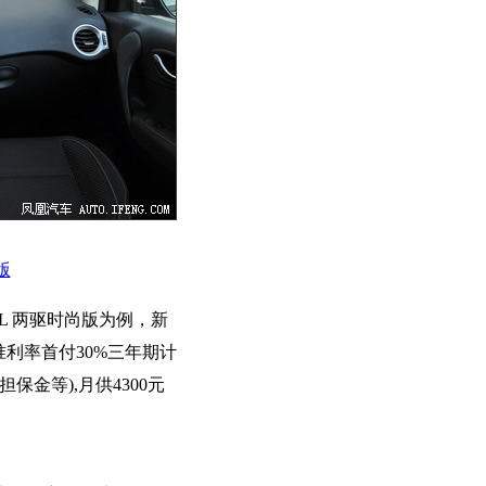
版
.0L 两驱时尚版为例，新
准利率首付30%三年期计
保金等),月供4300元