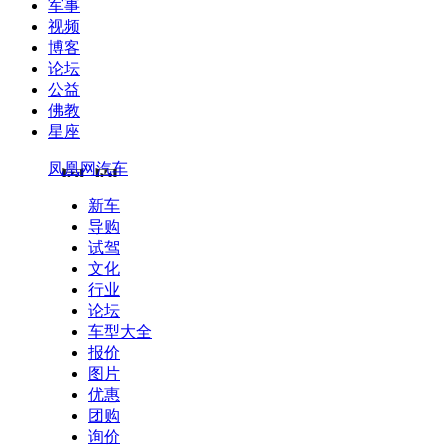
军事
视频
博客
论坛
公益
佛教
星座
凤凰网汽车
新车
导购
试驾
文化
行业
论坛
车型大全
报价
图片
优惠
团购
询价