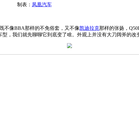
制表：
凤凰汽车
既不像BBA那样的不免俗套，又不像
凯迪拉克
那样的张扬，Q5
款车型，我们就先聊聊它到底变了啥。外观上并没有大刀阔斧的改