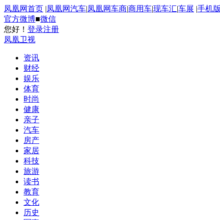
凤凰网首页
|
凤凰网汽车
|
凤凰网车商
|
商用车
|
现车汇
|
车展
|
手机
官方微博
■
微信
您好！
登录
注册
凤凰卫视
资讯
财经
娱乐
体育
时尚
健康
亲子
汽车
房产
家居
科技
旅游
读书
教育
文化
历史