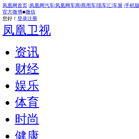
凤凰网首页
|
凤凰网汽车
|
凤凰网车商
|
商用车
|
现车汇
|
车展
|
手机
官方微博
■
微信
您好！
登录
注册
凤凰卫视
资讯
财经
娱乐
体育
时尚
健康