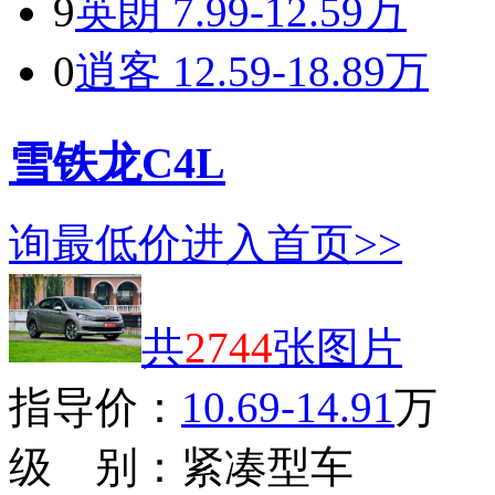
9
英朗
7.99-12.59万
0
逍客
12.59-18.89万
雪铁龙C4L
询最低价
进入首页>>
共
2744
张图片
指导价：
10.69-14.91
万
级 别：
紧凑型车