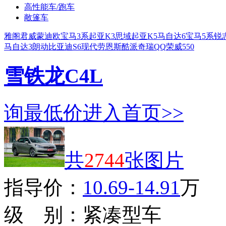
高性能车/跑车
敞篷车
雅阁
君威
蒙迪欧
宝马3系
起亚K3
思域
起亚K5
马自达6
宝马5系
锐
马自达3
朗动
比亚迪S6
现代劳恩斯酷派
奇瑞QQ
荣威550
雪铁龙C4L
询最低价
进入首页>>
共
2744
张图片
指导价：
10.69-14.91
万
级 别：
紧凑型车