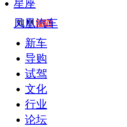
星座
凤凰汽车
新车
导购
试驾
文化
行业
论坛