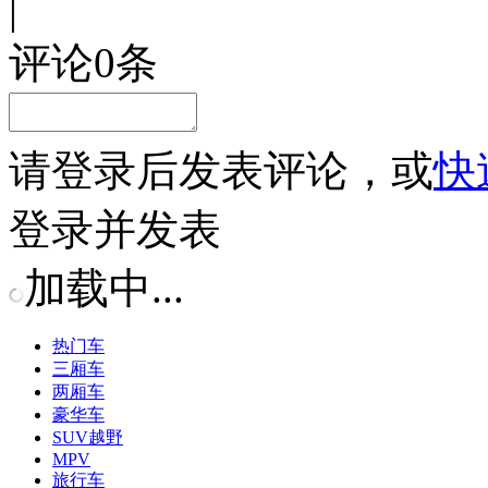
|
评论
0
条
请
登录
后发表评论，或
快
登录并发表
加载中...
热门车
三厢车
两厢车
豪华车
SUV越野
MPV
旅行车