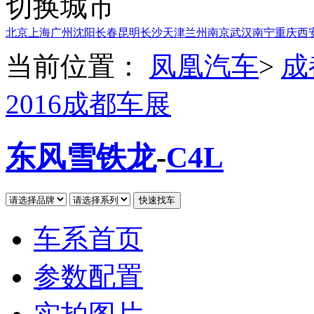
切换城市
北京
上海
广州
沈阳
长春
昆明
长沙
天津
兰州
南京
武汉
南宁
重庆
西
当前位置：
凤凰汽车
>
成
2016成都车展
东风雪铁龙
-
C4L
车系首页
参数配置