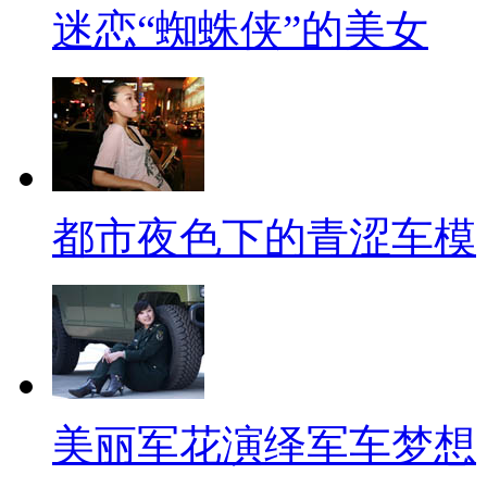
迷恋“蜘蛛侠”的美女
都市夜色下的青涩车模
美丽军花演绎军车梦想