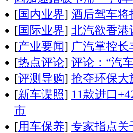
[
国内业界
]
酒后驾车将扣
[
国际业界
]
北汽欲香港
[
产业要闻
]
广汽掌控长
[
热点评论
]
评论：“汽
[
评测导购
]
抢夺环保大
[
新车谍照
]
11款进口+
市
[
用车保养
]
专家指点关