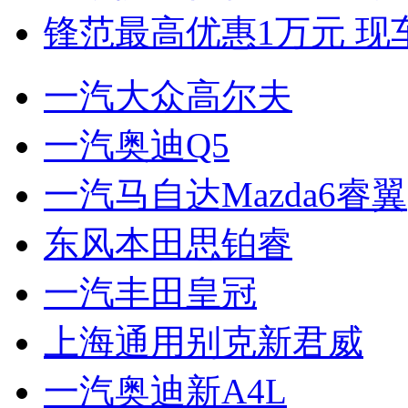
锋范最高优惠1万元 现
一汽大众高尔夫
一汽奥迪Q5
一汽马自达Mazda6睿翼
东风本田思铂睿
一汽丰田皇冠
上海通用别克新君威
一汽奥迪新A4L