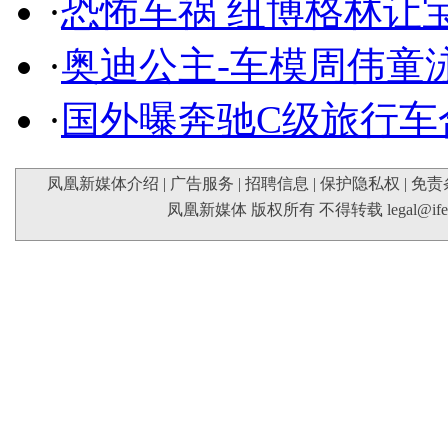
·
恐怖车祸 纽博格林让
·
奥迪公主-车模周伟童
·
国外曝奔驰C级旅行车
凤凰新媒体介绍
|
广告服务
|
招聘信息
|
保护隐私权
|
免责
凤凰新媒体 版权所有 不得转载
legal@if