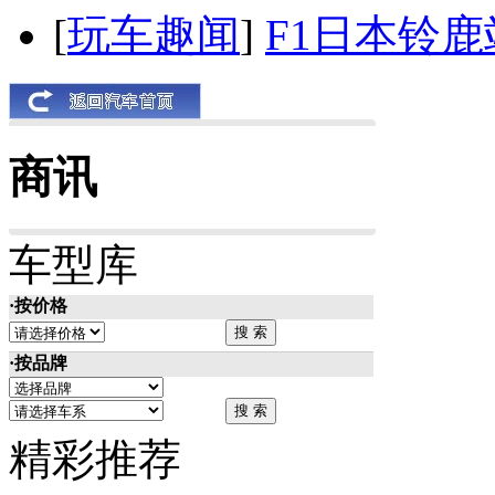
[
玩车趣闻
]
F1日本铃
商讯
车型库
·按价格
·按品牌
精彩推荐