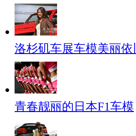
洛杉矶车展车模美丽依
青春靓丽的日本F1车模