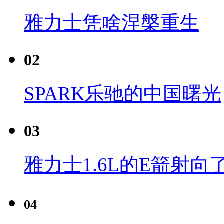
雅力士凭啥涅槃重生
02
SPARK乐驰的中国曙光
03
雅力士1.6L的E箭射向
04