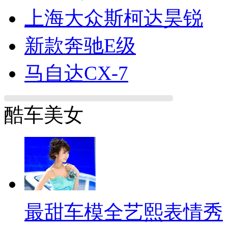
上海大众斯柯达昊锐
新款奔驰E级
马自达CX-7
酷车美女
最甜车模全艺熙表情秀