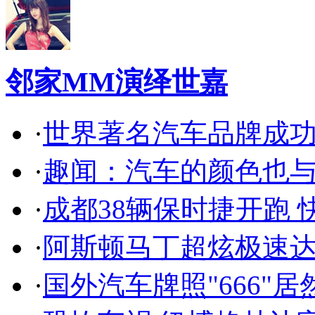
邻家MM演绎世嘉
·
世界著名汽车品牌成
·
趣闻：汽车的颜色也
·
成都38辆保时捷开跑 
·
阿斯顿马丁超炫极速达
·
国外汽车牌照"666"