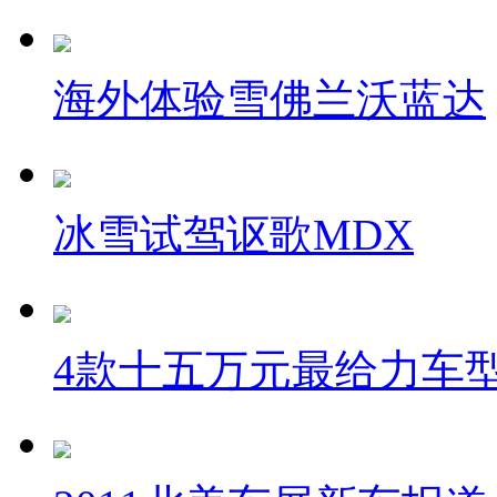
海外体验雪佛兰沃蓝达
冰雪试驾讴歌MDX
4款十五万元最给力车