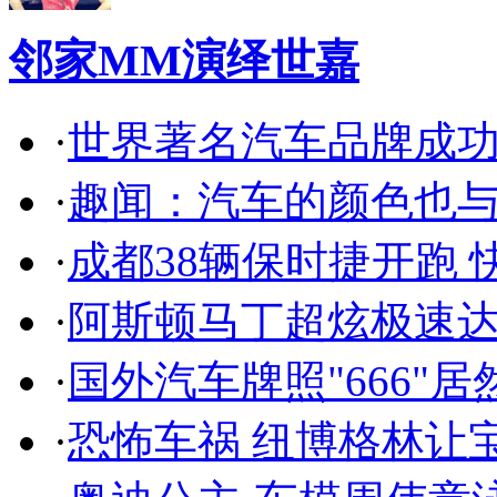
邻家MM演绎世嘉
·
世界著名汽车品牌成
·
趣闻：汽车的颜色也
·
成都38辆保时捷开跑 
·
阿斯顿马丁超炫极速达
·
国外汽车牌照"666"
·
恐怖车祸 纽博格林让