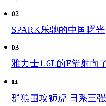
02
SPARK乐驰的中国曙光
03
雅力士1.6L的E箭射向
04
群狼围攻狮虎 日系三