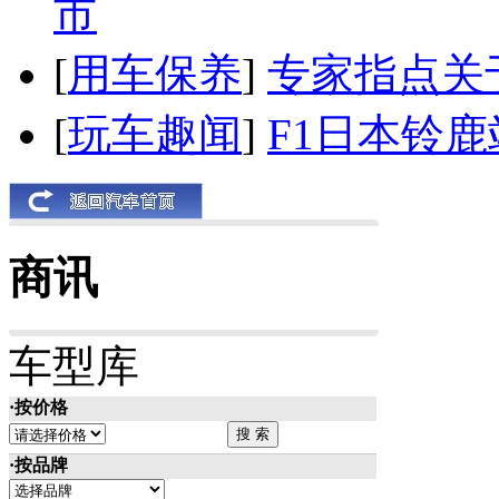
市
[
用车保养
]
专家指点关
[
玩车趣闻
]
F1日本铃
商讯
车型库
·按价格
·按品牌