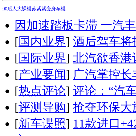
90后人大裸模苏紫紫变身车模
因加速踏板卡滞 一汽丰田
[
国内业界
]
酒后驾车将扣
[
国际业界
]
北汽欲香港
[
产业要闻
]
广汽掌控长
[
热点评论
]
评论：“汽
[
评测导购
]
抢夺环保大
[
新车谍照
]
11款进口+