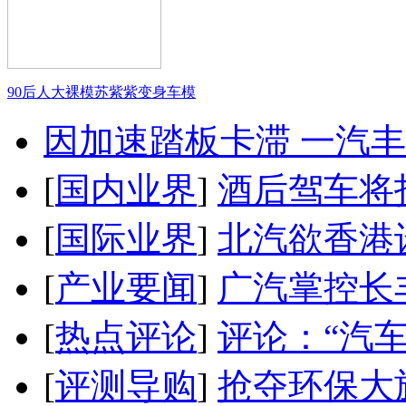
90后人大裸模苏紫紫变身车模
因加速踏板卡滞 一汽丰田
[
国内业界
]
酒后驾车将扣
[
国际业界
]
北汽欲香港
[
产业要闻
]
广汽掌控长
[
热点评论
]
评论：“汽
[
评测导购
]
抢夺环保大