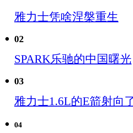
雅力士凭啥涅槃重生
02
SPARK乐驰的中国曙光
03
雅力士1.6L的E箭射向
04