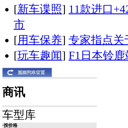
[
新车谍照
]
11款进口+
市
[
用车保养
]
专家指点关
[
玩车趣闻
]
F1日本铃
商讯
车型库
·按价格