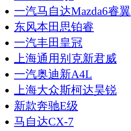
一汽马自达Mazda6睿翼
东风本田思铂睿
一汽丰田皇冠
上海通用别克新君威
一汽奥迪新A4L
上海大众斯柯达昊锐
新款奔驰E级
马自达CX-7