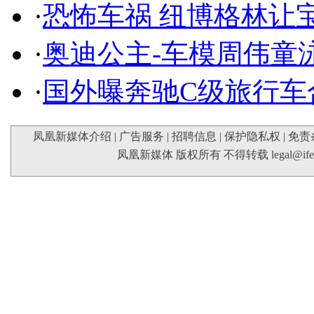
·
恐怖车祸 纽博格林让
·
奥迪公主-车模周伟童
·
国外曝奔驰C级旅行车
凤凰新媒体介绍
|
广告服务
|
招聘信息
|
保护隐私权
|
免责
凤凰新媒体 版权所有 不得转载
legal@if