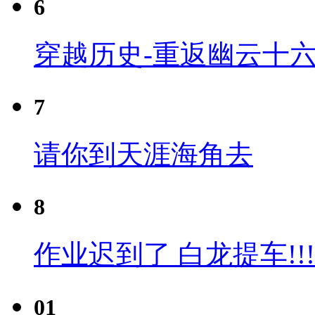
6
穿越历史-重返幽云十六
7
请你到天涯海角去
8
作业迟到了 白龙提车!!!
01