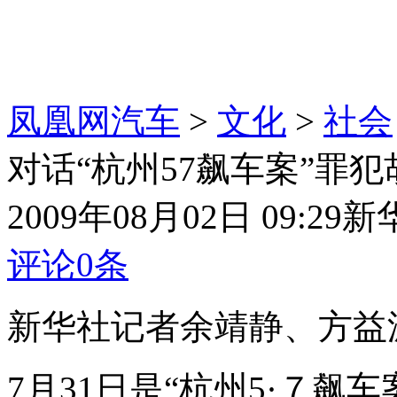
凤凰网汽车
>
文化
>
社会
对话“杭州57飙车案”罪犯
2009年08月02日 09:29
新
评论
0
条
新华社记者余靖静、方益
7月31日是“杭州5·７飙