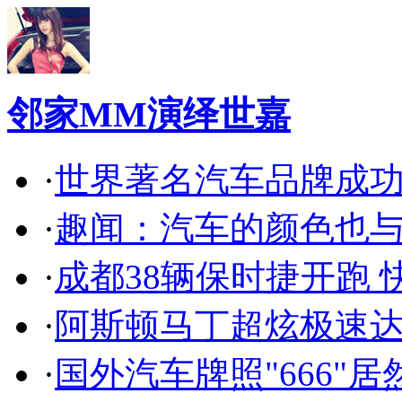
邻家MM演绎世嘉
·
世界著名汽车品牌成
·
趣闻：汽车的颜色也
·
成都38辆保时捷开跑 
·
阿斯顿马丁超炫极速达
·
国外汽车牌照"666"