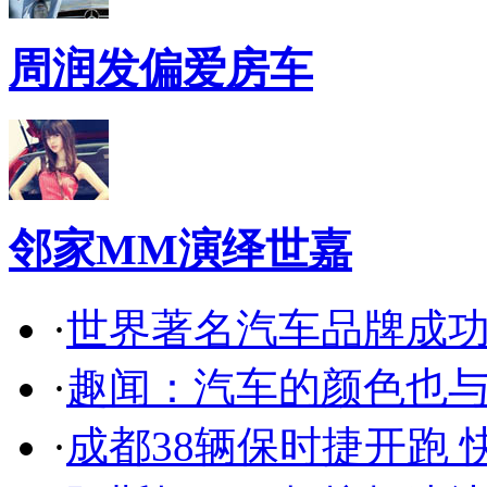
周润发偏爱房车
邻家MM演绎世嘉
·
世界著名汽车品牌成
·
趣闻：汽车的颜色也
·
成都38辆保时捷开跑 