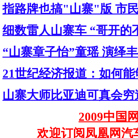
指路牌也搞"山寨"版 市
细数雷人山寨车 “哥开的
“山寨章子怡”童瑶 演绎
21世纪经济报道：如何
山寨大师比亚迪可真会穷
2009中
欢迎订阅凤凰网汽