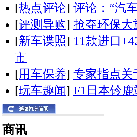
[
热点评论
]
评论：“汽
[
评测导购
]
抢夺环保大
[
新车谍照
]
11款进口+
市
[
用车保养
]
专家指点关
[
玩车趣闻
]
F1日本铃
商讯