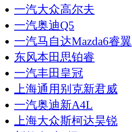
一汽大众高尔夫
一汽奥迪Q5
一汽马自达Mazda6睿翼
东风本田思铂睿
一汽丰田皇冠
上海通用别克新君威
一汽奥迪新A4L
上海大众斯柯达昊锐