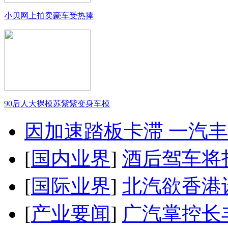
小贝网上拍卖豪车受热捧
90后人大裸模苏紫紫变身车模
因加速踏板卡滞 一汽丰田
[
国内业界
]
酒后驾车将扣
[
国际业界
]
北汽欲香港
[
产业要闻
]
广汽掌控长