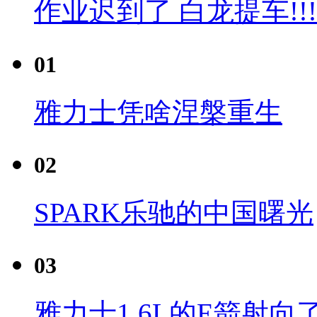
作业迟到了 白龙提车!!!
01
雅力士凭啥涅槃重生
02
SPARK乐驰的中国曙光
03
雅力士1.6L的E箭射向