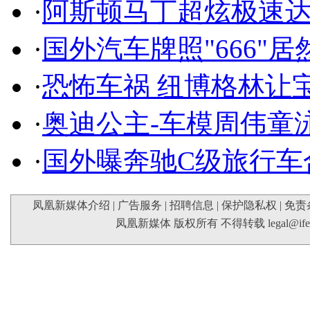
·
阿斯顿马丁超炫极速达
·
国外汽车牌照"666"
·
恐怖车祸 纽博格林让
·
奥迪公主-车模周伟童
·
国外曝奔驰C级旅行车
凤凰新媒体介绍
|
广告服务
|
招聘信息
|
保护隐私权
|
免责
凤凰新媒体 版权所有 不得转载
legal@if