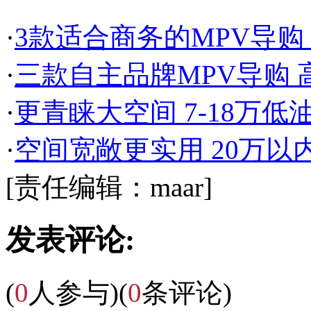
·
3款适合商务的MPV导购
·
三款自主品牌MPV导购
·
更青睐大空间 7-18万
·
空间宽敞更实用 20万以
[责任编辑：maar]
发表评论:
(
0
人参与)
(
0
条评论)