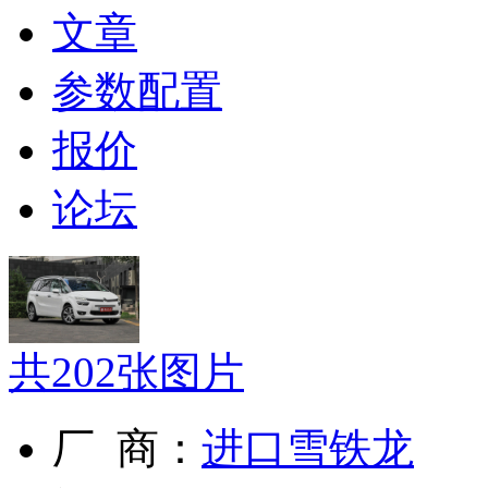
文章
参数配置
报价
论坛
共
202
张图片
厂 商：
进口雪铁龙