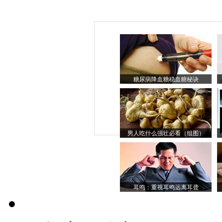
糖尿病降血糖稳血糖秘诀
男人吃什么强壮必看（组图）
耳鸣：重视耳鸣远离耳聋