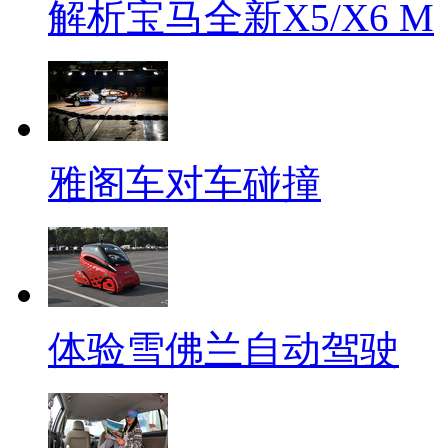
解析宝马全新X5/X6 M
雅阁车对车碰撞
体验雪佛兰自动驾驶