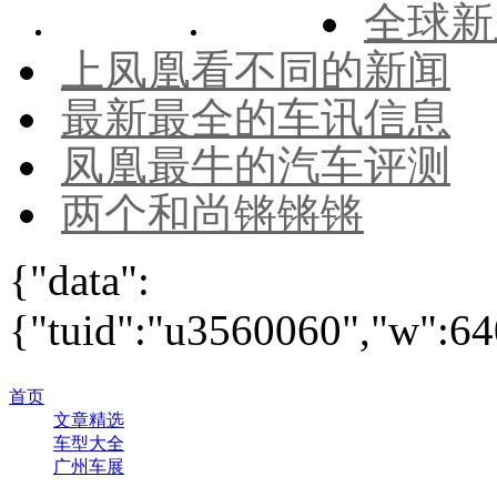
全球新
上凤凰看不同的新闻
最新最全的车讯信息
凤凰最牛的汽车评测
两个和尚锵锵锵
{"data":
{"tuid":"u3560060","w":640
首页
文章精选
车型大全
广州车展