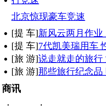
北京惊现豪车竞速
[
提 车
]
新风云两月作业
[
提 车
]
7代凯美瑞用车 
[
旅 游
]
说走就走的旅行
[
旅 游
]
那些旅行纪念品 
商讯