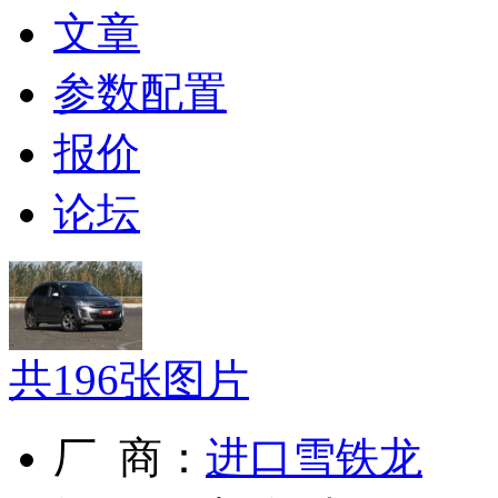
文章
参数配置
报价
论坛
共
196
张图片
厂 商：
进口雪铁龙