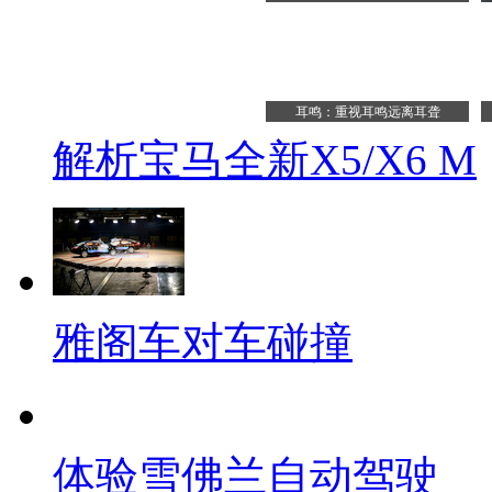
耳鸣：重视耳鸣远离耳聋
解析宝马全新X5/X6 M
雅阁车对车碰撞
体验雪佛兰自动驾驶