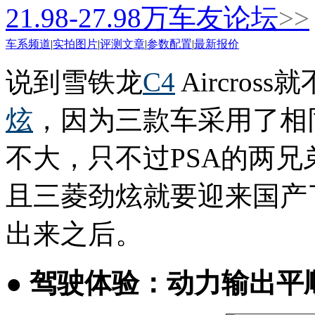
21.98-27.98
万
车友论坛
>>
车系频道
|
实拍图片
|
评测文章
|
参数配置
|
最新报价
说到雪铁龙
C4
Aircros
炫
，因为三款车采用了相
不大，只不过PSA的两
且三菱劲炫就要迎来国产
出来之后。
● 驾驶体验：动力输出平