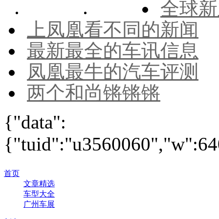
全球新
上凤凰看不同的新闻
最新最全的车讯信息
凤凰最牛的汽车评测
两个和尚锵锵锵
{"data":
{"tuid":"u3560060","w":640
首页
文章精选
车型大全
广州车展