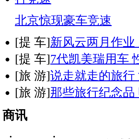
北京惊现豪车竞速
[
提 车
]
新风云两月作业
[
提 车
]
7代凯美瑞用车 
[
旅 游
]
说走就走的旅行
[
旅 游
]
那些旅行纪念品 
商讯