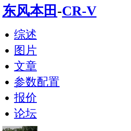
东风本田
-
CR-V
综述
图片
文章
参数配置
报价
论坛