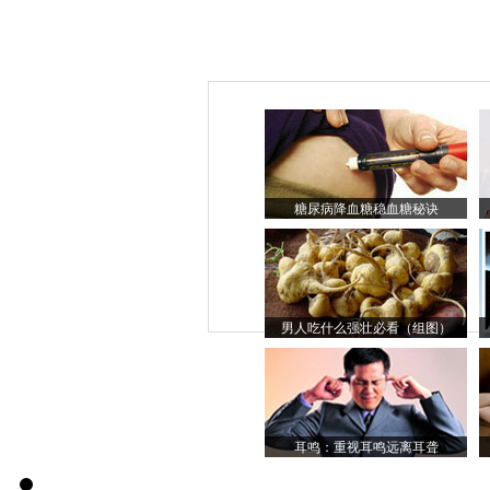
糖尿病降血糖稳血糖秘诀
男人吃什么强壮必看（组图）
耳鸣：重视耳鸣远离耳聋