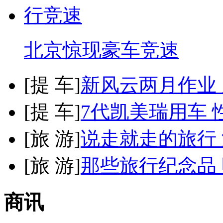
北京惊现豪车竞速
[
提 车
]
新风云两月作业
[
提 车
]
7代凯美瑞用车 
[
旅 游
]
说走就走的旅行
[
旅 游
]
那些旅行纪念品 
商讯