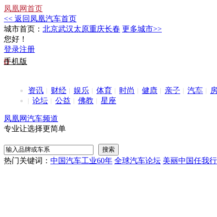
凤凰网首页
<< 返回凤凰汽车首页
城市首页：
北京
武汉
太原
重庆
长春
更多城市>>
您好！
登录
注册
手机版
资讯
财经
娱乐
体育
时尚
健康
亲子
汽车
论坛
公益
佛教
星座
凤凰网汽车频道
专业让选择更简单
热门关键词：
中国汽车工业60年
全球汽车论坛
美丽中国任我行