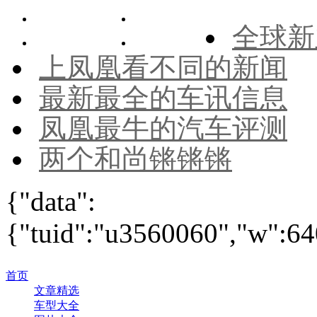
全球新
上凤凰看不同的新闻
最新最全的车讯信息
凤凰最牛的汽车评测
两个和尚锵锵锵
{"data":
{"tuid":"u3560060","w":640
首页
文章精选
车型大全