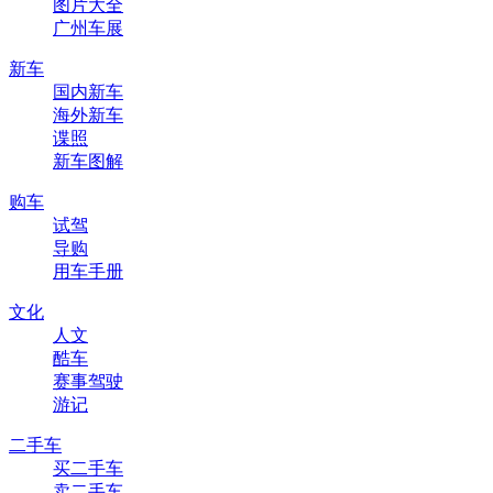
图片大全
广州车展
新车
国内新车
海外新车
谍照
新车图解
购车
试驾
导购
用车手册
文化
人文
酷车
赛事驾驶
游记
二手车
买二手车
卖二手车