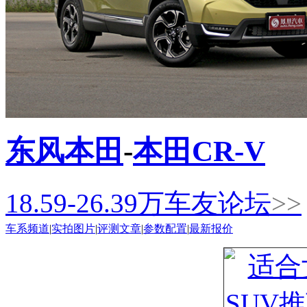
东风本田
-
本田CR-V
18.59-26.39
万
车友论坛
>>
车系频道
|
实拍图片
|
评测文章
|
参数配置
|
最新报价