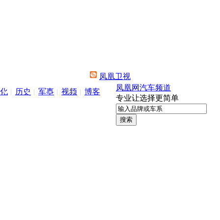
凤凰卫视
凤凰网汽车频道
化
历史
军事
视频
博客
专业让选择更简单