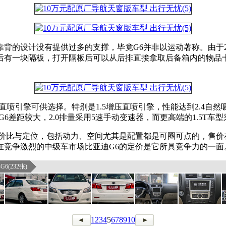
背的设计没有提供过多的支撑，毕竟G6并非以运动著称。由于27
后有一块隔板，打开隔板后可以从后排直接拿取后备箱内的物品十
喷引擎可供选择。特别是1.5增压直喷引擎，性能达到2.4自然吸气发
迪G6差距较大，2.0排量采用5速手动变速器，而更高端的1.5T
比与定位，包括动力、空间尤其是配置都是可圈可点的，售价在7.
在竞争激烈的中级车市场比亚迪G6的定价是它所具竞争力的一面
6(232张)
1
2
3
4
5
6
7
8
9
10