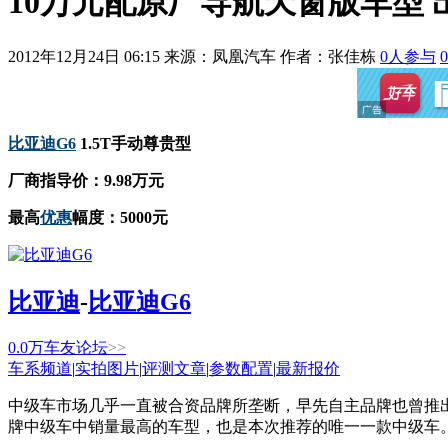
10万元配原厂导航天窗版车型 出
2012年12月24日 06:15
来源：凤凰汽车 作者：
张佳栋
0
人参与
0
比亚迪G6
1.5T手动尊贵型
厂商指导价：9.98万元
最高
优惠
幅度：5000元
比亚迪
-
比亚迪G6
0.0
万
车友论坛
>>
车系频道
|
实拍图片
|
评测文章
|
参数配置
|
最新报价
中级车市场几乎一直被合资品牌所垄断，早先自主品牌也曾推
牌中级车中销量最高的车型，也是本次推荐的唯一一款中级车