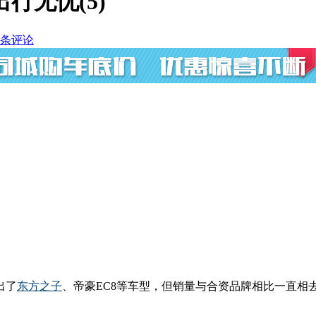
行无忧(5)
条评论
出了
东方之子
、帝豪EC8等车型，但销量与合资品牌相比一直相
。