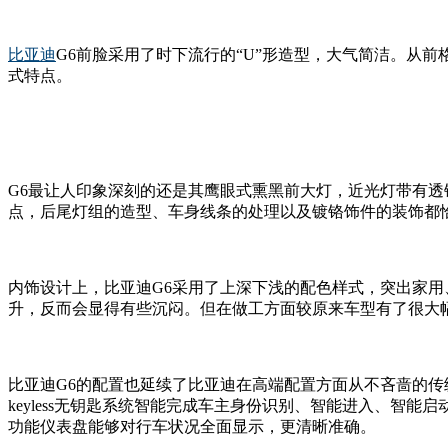
比亚迪
G6前脸采用了时下流行的“U”形造型，大气简洁。从
式特点。
G6最让人印象深刻的还是其鹰眼式熏黑前大灯，近光灯带有透
点，后尾灯组的造型、车身线条的处理以及镀铬饰件的装饰都
内饰设计上，比亚迪G6采用了上深下浅的配色样式，突出家用
升，反而会显得有些沉闷。但在做工方面较原来车型有了很大
比亚迪G6的配置也延续了比亚迪在高端配置方面从不吝啬的传统
keyless无钥匙系统智能完成车主身份识别、智能进入、智
功能仪表盘能够对行车状况全面显示，更清晰准确。