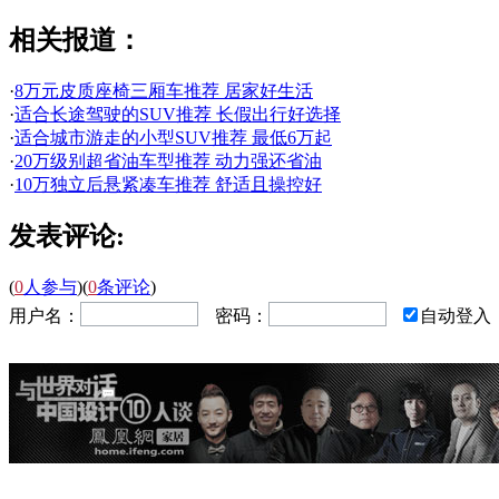
相关报道：
·
8万元皮质座椅三厢车推荐 居家好生活
·
适合长途驾驶的SUV推荐 长假出行好选择
·
适合城市游走的小型SUV推荐 最低6万起
·
20万级别超省油车型推荐 动力强还省油
·
10万独立后悬紧凑车推荐 舒适且操控好
发表评论:
(
0
人参与
)
(
0
条评论
)
用户名：
密码：
自动登入