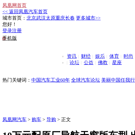
凤凰网首页
<< 返回凤凰汽车首页
城市首页：
北京
武汉
太原
重庆
长春
更多城市>>
您好！
登录
注册
手机版
资讯
财经
娱乐
体育
时尚
论坛
公益
佛教
星座
热门关键词：
中国汽车工业60年
全球汽车论坛
美丽中国任我行
凤凰网汽车
>
购车
>
导购
> 正文