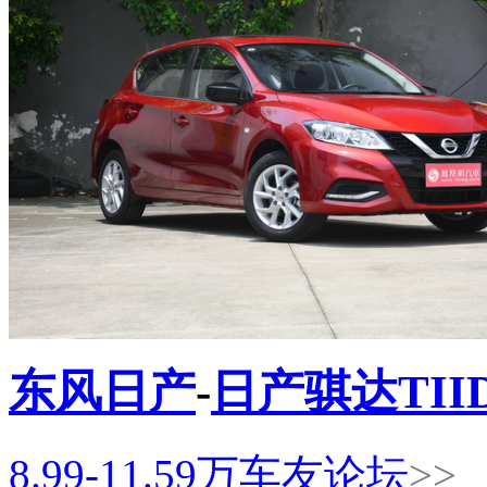
东风日产
-
日产骐达TII
8.99-11.59
万
车友论坛
>>