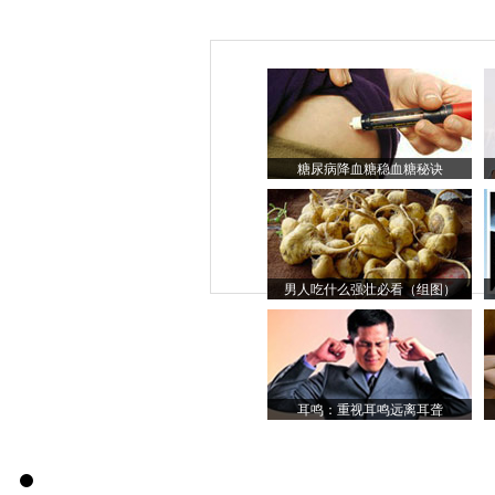
糖尿病降血糖稳血糖秘诀
男人吃什么强壮必看（组图）
耳鸣：重视耳鸣远离耳聋