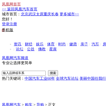
凤凰网首页
<< 返回凤凰汽车首页
城市首页：
北京
武汉
太原
重庆
长春
更多城市>>
您好！
登录
注册
手机版
资讯
财经
娱乐
体育
时尚
健康
亲子
汽车
论坛
公益
佛教
星座
凤凰网汽车频道
专业让选择更简单
热门关键词：
中国汽车工业60年
全球汽车论坛
美丽中国任我行
凤凰网汽车
>
购车
>
导购
> 正文