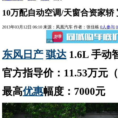
10万配自动空调/天窗合资家轿 
2013年03月12日 06:10
来源：凤凰汽车 作者：
张佳栋
0
人参与
0
东风
日产
骐达
1.6L 手
官方指导价：11.53万元
最高
优惠
幅度：7000元