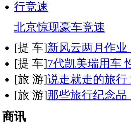
北京惊现豪车竞速
[
提 车
]
新风云两月作业
[
提 车
]
7代凯美瑞用车 
[
旅 游
]
说走就走的旅行
[
旅 游
]
那些旅行纪念品 
商讯