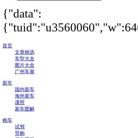
{"data":
{"tuid":"u3560060","w":640
首页
文章精选
车型大全
图片大全
广州车展
新车
国内新车
海外新车
谍照
新车图解
购车
试驾
导购