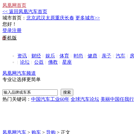
凤凰网首页
<< 返回凤凰汽车首页
城市首页：
北京
武汉
太原
重庆
长春
更多城市>>
您好！
登录
注册
手机版
资讯
财经
娱乐
体育
时尚
健康
亲子
汽车
论坛
公益
佛教
星座
凤凰网汽车频道
专业让选择更简单
热门关键词：
中国汽车工业60年
全球汽车论坛
美丽中国任我行
凤凰网汽车
>
购车
>
导购
> 正文