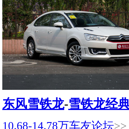
东风雪铁龙
-
雪铁龙经
10.68-14.78
万
车友论坛
>>