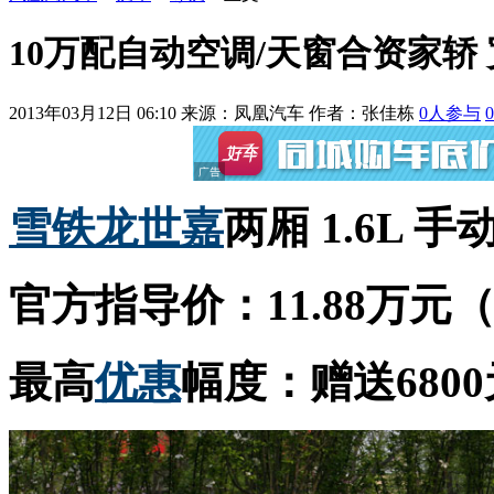
10万配自动空调/天窗合资家轿 
2013年03月12日 06:10
来源：凤凰汽车 作者：
张佳栋
0
人参与
0
雪铁龙
世嘉
两厢 1.6L 
官方指导价：11.88万元
最高
优惠
幅度：赠送680