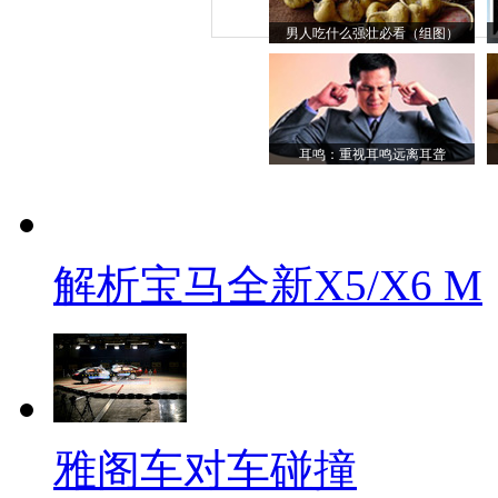
男人吃什么强壮必看（组图）
耳鸣：重视耳鸣远离耳聋
解析宝马全新X5/X6 M
雅阁车对车碰撞