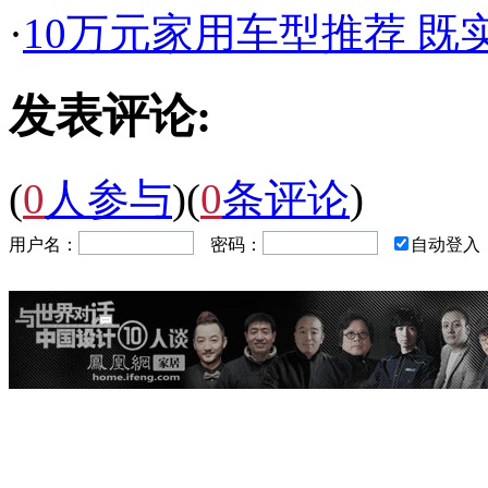
·
10万元家用车型推荐 既
发表评论:
(
0
人参与
)
(
0
条评论
)
用户名：
密码：
自动登入