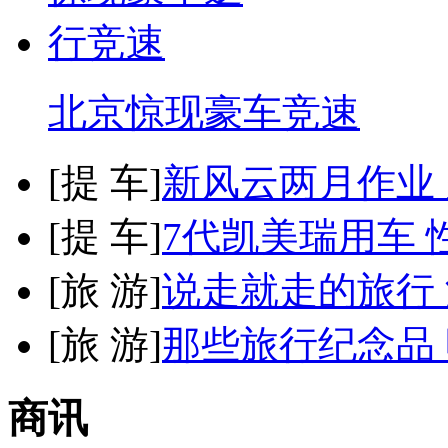
北京惊现豪车竞速
[
提 车
]
新风云两月作业
[
提 车
]
7代凯美瑞用车 
[
旅 游
]
说走就走的旅行
[
旅 游
]
那些旅行纪念品 
商讯