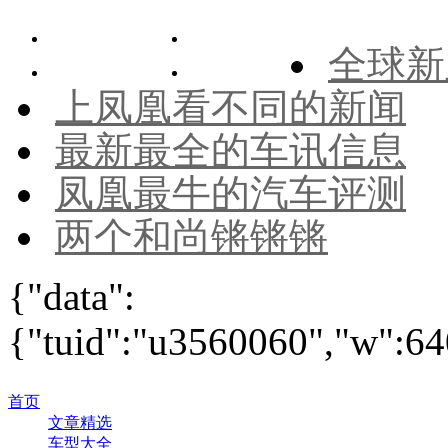
全球新
上凤凰看不同的新闻
最新最全的车讯信息
凤凰最牛的汽车评测
两个和尚锵锵锵
{"data":
{"tuid":"u3560060","w":640
首页
文章精选
车型大全