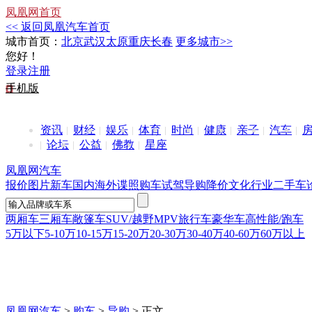
凤凰网首页
<< 返回凤凰汽车首页
城市首页：
北京
武汉
太原
重庆
长春
更多城市>>
您好！
登录
注册
手机版
资讯
财经
娱乐
体育
时尚
健康
亲子
汽车
论坛
公益
佛教
星座
凤凰网汽车
报价
图片
新车
国内
海外
谍照
购车
试驾
导购
降价
文化
行业
二手车
两厢车
三厢车
敞篷车
SUV/越野
MPV
旅行车
豪华车
高性能/跑车
5万以下
5-10万
10-15万
15-20万
20-30万
30-40万
40-60万
60万以上
凤凰网汽车
>
购车
>
导购
> 正文