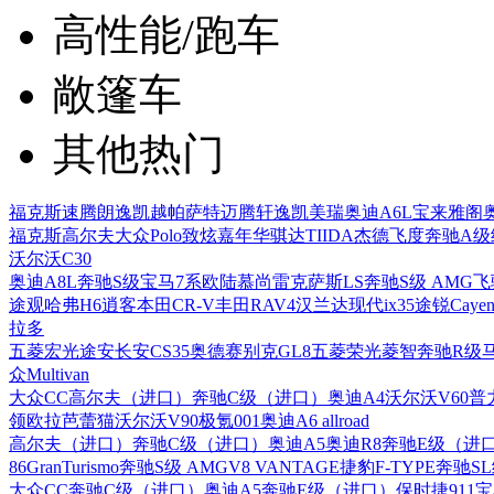
高性能/跑车
敞篷车
其他热门
福克斯
速腾
朗逸
凯越
帕萨特
迈腾
轩逸
凯美瑞
奥迪A6L
宝来
雅阁
福克斯
高尔夫
大众Polo
致炫
嘉年华
骐达TIIDA
杰德
飞度
奔驰A级
沃尔沃C30
奥迪A8L
奔驰S级
宝马7系
欧陆
慕尚
雷克萨斯LS
奔驰S级 AMG
飞
途观
哈弗H6
逍客
本田CR-V
丰田RAV4
汉兰达
现代ix35
途锐
Cayen
拉多
五菱宏光
途安
长安CS35
奥德赛
别克GL8
五菱荣光
菱智
奔驰R级
众Multivan
大众CC
高尔夫（进口）
奔驰C级（进口）
奥迪A4
沃尔沃V60
普
领
欧拉芭蕾猫
沃尔沃V90
极氪001
奥迪A6 allroad
高尔夫（进口）
奔驰C级（进口）
奥迪A5
奥迪R8
奔驰E级（进
86
GranTurismo
奔驰S级 AMG
V8 VANTAGE
捷豹F-TYPE
奔驰S
大众CC
奔驰C级（进口）
奥迪A5
奔驰E级（进口）
保时捷911
宝