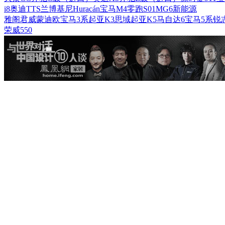
i8
奥迪TTS
兰博基尼Huracán
宝马M4
零跑S01
MG6新能源
雅阁
君威
蒙迪欧
宝马3系
起亚K3
思域
起亚K5
马自达6
宝马5系
锐
荣威550