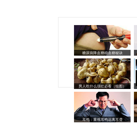
糖尿病降血糖稳血糖秘诀
男人吃什么强壮必看（组图）
耳鸣：重视耳鸣远离耳聋