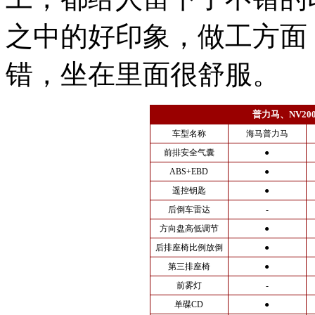
之中的好印象，做工方面
错，坐在里面很舒服。
普力马、NV2
车型名称
海马普力马
前排安全气囊
●
ABS+EBD
●
遥控钥匙
●
后倒车雷达
-
方向盘高低调节
●
后排座椅比例放倒
●
第三排座椅
●
前雾灯
-
单碟CD
●