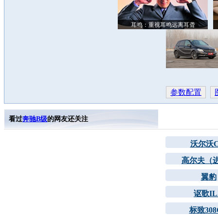
耳鸣：重视耳鸣远离耳聋
参数配置
看过
奔驰B级
的网友还关注
沃尔沃C
高尔夫（
翼豹
讴歌IL
标致308