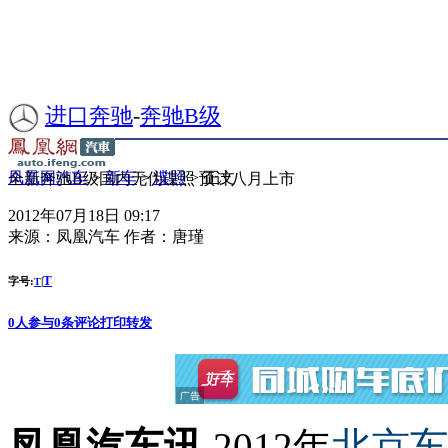
进口奔驰
-
奔驰B级
凤凰网汽车
>
新车
>
谍照
> 正文
全新奔驰B级国内无伪谍照 预计八月上市
2012年07月18日 09:17
来源：
凤凰汽车
作者：
唐瑾
T
字号:
|
T
0
人参与
0
条评论
打印
转发
凤凰汽车讯
2012年
北京