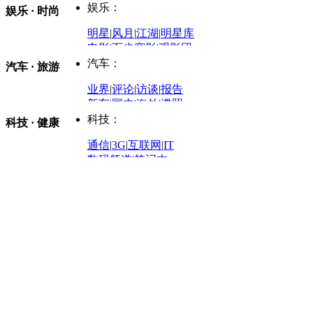
时事开讲
娱乐：
娱乐 · 时尚
评论：
军事：
明星
|
风月
|
江湖
|
明星库
商业评论
|
宏观分析
电影
|
百步穿影
|
观影团
防务观察
|
防务写真
金融观察
|
财知道
星座
|
塔罗
|
演出
汽车：
汽车 · 旅游
中国军情
|
环球军情
外媒视角
凤凰网·非常道
|
星光邦
业界
|
评论
|
访谈
|
报告
体育：
股票：
时尚：
新车
|
国内
|
海外
|
谍照
购车
|
导购
|
试驾
|
图解
科技：
NBA
|
CBA
|
大局观
科技 · 健康
炒股大赛
|
图解资金流向
时装
|
美容
|
美体
|
论坛
文化
|
人文
|
酷车
|
游记
中超
|
国际足球
|
图片
投资观察
|
龙虎榜点评
化妆品库
|
试用中心
通信
|
3G
|
互联网
|
IT
用车
|
专栏
|
二手车
黑马追踪
|
明星分析师
情感
|
奢侈品
|
图片
数码频道
|
笔记本
历史：
赛事
|
城市站
|
经销商
时尚品牌库
科技专题
|
探索
论坛
|
报价库
|
图片库
理财：
轶闻秘档
|
历史映像室
健康：
历史专题
|
民间说史
城市：
基金
|
理财
|
银行
|
保险
外汇
|
期货
|
黄金
养生
|
食疗
|
心理
|
疾病
文化：
对话
|
专栏
|
城市之星
收藏
|
职场
热点
|
论坛
|
找大夫
陕西
|
河南
|
广州
|
重庆
文化时评
|
文坛往事
图库
|
百科
|
疾病查询
青岛
|
福州
|
厦门
|
宁波
房产：
人文轶闻
|
文化热点
专题
|
卡路里计算器
辽宁
|
山东
|
天津
视频
|
健康无小事
资讯
|
政策
|
市场
|
专题
教育：
旅游：
高清大图
|
豪宅
|
家居