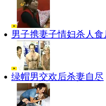
男子携妻子情妇杀人食
绿帽男交欢后杀妻自尽