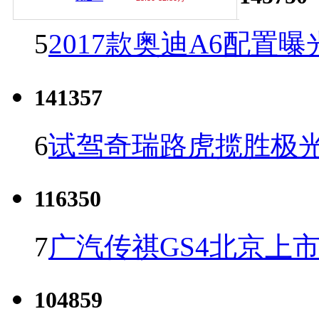
5
2017款奥迪A6配置曝
141357
6
试驾奇瑞路虎揽胜极光
116350
7
广汽传祺GS4北京上市 
104859