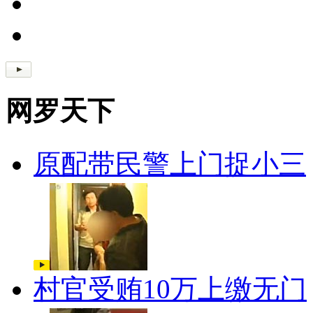
网罗天下
原配带民警上门捉小三
村官受贿10万上缴无门