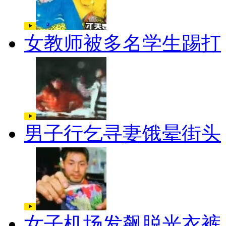
女教师被多名学生踢打
男子行乞寻妻饿晕街头
女子机场发飙脱光衣裤