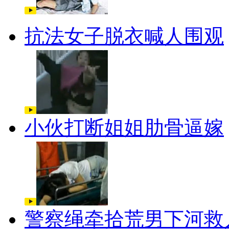
抗法女子脱衣喊人围观
小伙打断姐姐肋骨逼嫁
警察绳牵拾荒男下河救