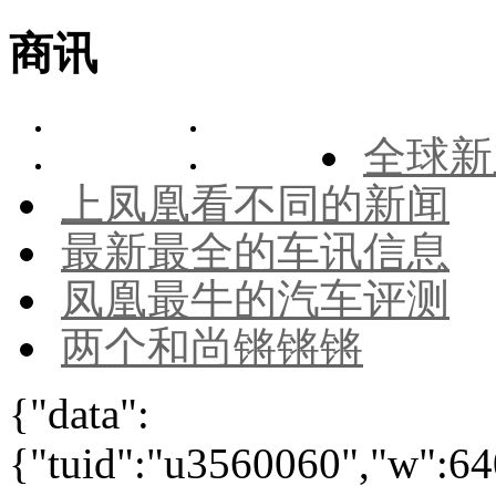
商讯
全球新
上凤凰看不同的新闻
最新最全的车讯信息
凤凰最牛的汽车评测
两个和尚锵锵锵
{"data":
{"tuid":"u3560060","w":640