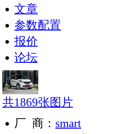
文章
参数配置
报价
论坛
共
1869
张图片
厂 商：
smart