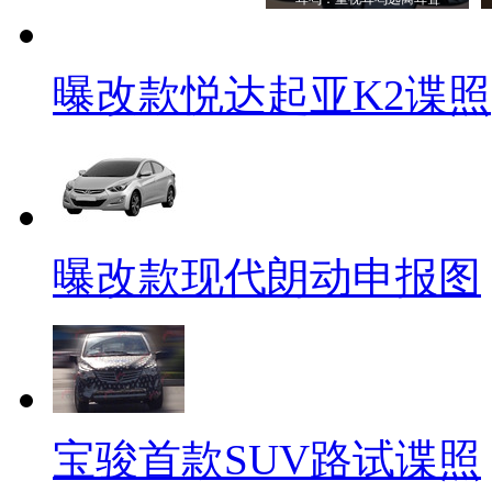
曝改款悦达起亚K2谍照
曝改款现代朗动申报图
宝骏首款SUV路试谍照