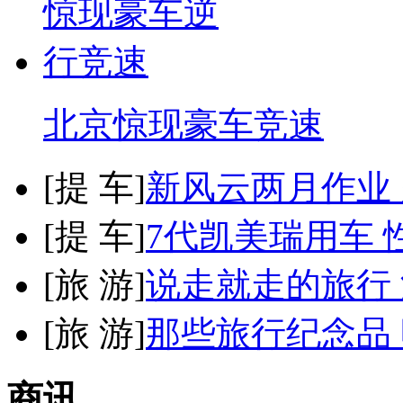
北京惊现豪车竞速
[
提 车
]
新风云两月作业
[
提 车
]
7代凯美瑞用车 
[
旅 游
]
说走就走的旅行
[
旅 游
]
那些旅行纪念品 
商讯