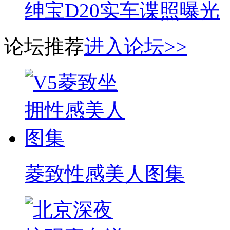
绅宝D20实车谍照曝光
论坛推荐
进入论坛>>
菱致性感美人图集