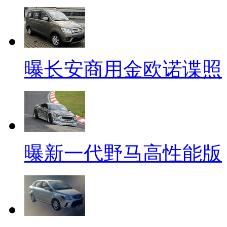
曝长安商用金欧诺谍照
曝新一代野马高性能版