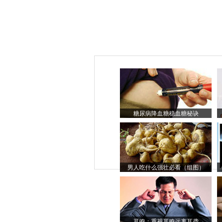
糖尿病降血糖稳血糖秘诀
男人吃什么强壮必看（组图）
耳鸣：重视耳鸣远离耳聋