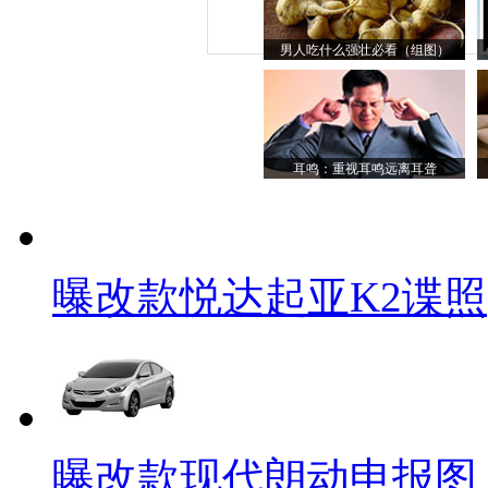
男人吃什么强壮必看（组图）
耳鸣：重视耳鸣远离耳聋
曝改款悦达起亚K2谍照
曝改款现代朗动申报图