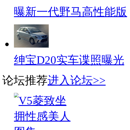
曝新一代野马高性能版
绅宝D20实车谍照曝光
论坛推荐
进入论坛>>