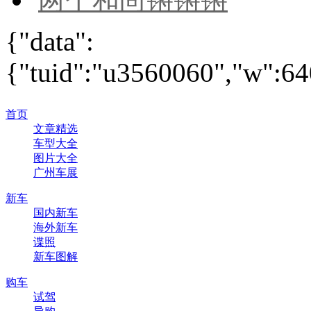
{"data":
{"tuid":"u3560060","w":640
首页
文章精选
车型大全
图片大全
广州车展
新车
国内新车
海外新车
谍照
新车图解
购车
试驾