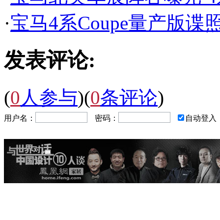
·
宝马4系Coupe量产版谍
发表评论:
(
0
人参与
)
(
0
条评论
)
用户名：
密码：
自动登入