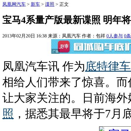
凤凰网汽车
>
新车
>
谍照
> 正文
宝马4系量产版最新谍照 明年
2013年02月20日 16:38
来源：凤凰汽车 作者：
包祥
0
人参与
0
条
凤凰汽车讯 作为
底特律车
相给人们带来了惊喜。而
让大家关注的。日前海外
照
，据悉其最早将于7月