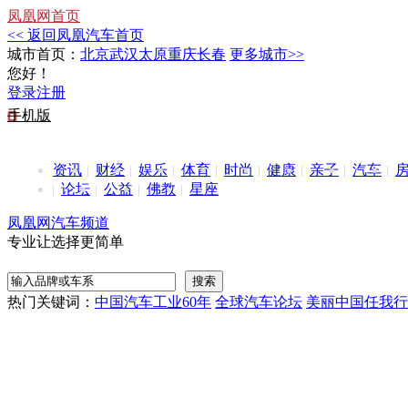
凤凰网首页
<< 返回凤凰汽车首页
城市首页：
北京
武汉
太原
重庆
长春
更多城市>>
您好！
登录
注册
手机版
资讯
财经
娱乐
体育
时尚
健康
亲子
汽车
论坛
公益
佛教
星座
凤凰网汽车频道
专业让选择更简单
热门关键词：
中国汽车工业60年
全球汽车论坛
美丽中国任我行