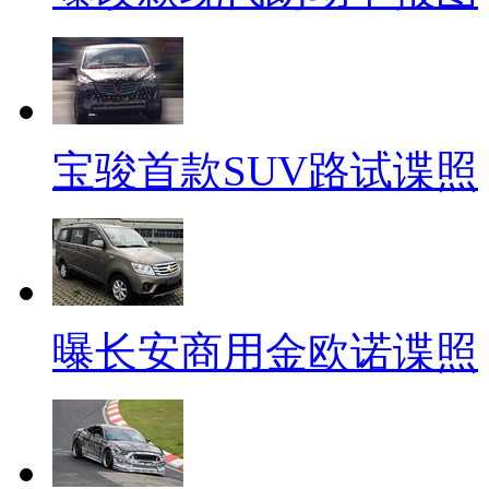
宝骏首款SUV路试谍照
曝长安商用金欧诺谍照