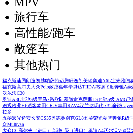
MPV
旅行车
高性能/跑车
敞篷车
其他热门
福克斯
速腾
朗逸
凯越
帕萨特
迈腾
轩逸
凯美瑞
奥迪A6L
宝来
雅阁
福克斯
高尔夫
大众Polo
致炫
嘉年华
骐达TIIDA
杰德
飞度
奔驰A级
沃尔沃C30
奥迪A8L
奔驰S级
宝马7系
欧陆
慕尚
雷克萨斯LS
奔驰S级 AMG
飞
途观
哈弗H6
逍客
本田CR-V
丰田RAV4
汉兰达
现代ix35
途锐
Cayen
拉多
五菱宏光
途安
长安CS35
奥德赛
别克GL8
五菱荣光
菱智
奔驰R级
众Multivan
大众CC
高尔夫（进口）
奔驰C级（进口）
奥迪A4
沃尔沃V60
普