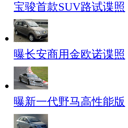
宝骏首款SUV路试谍照
曝长安商用金欧诺谍照
曝新一代野马高性能版