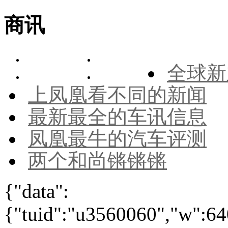
商讯
全球新
上凤凰看不同的新闻
最新最全的车讯信息
凤凰最牛的汽车评测
两个和尚锵锵锵
{"data":
{"tuid":"u3560060","w":640