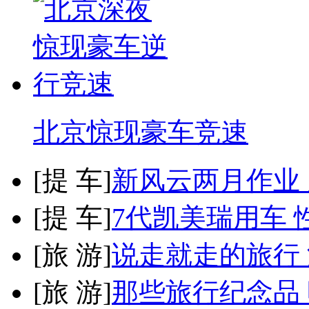
北京惊现豪车竞速
[
提 车
]
新风云两月作业
[
提 车
]
7代凯美瑞用车 
[
旅 游
]
说走就走的旅行
[
旅 游
]
那些旅行纪念品 