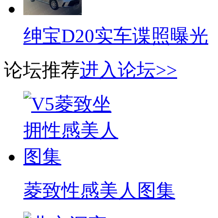
绅宝D20实车谍照曝光
论坛推荐
进入论坛>>
菱致性感美人图集