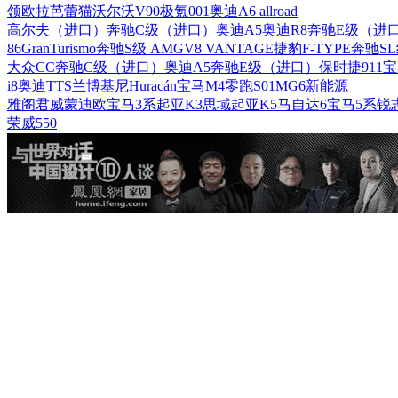
领
欧拉芭蕾猫
沃尔沃V90
极氪001
奥迪A6 allroad
高尔夫（进口）
奔驰C级（进口）
奥迪A5
奥迪R8
奔驰E级（进
86
GranTurismo
奔驰S级 AMG
V8 VANTAGE
捷豹F-TYPE
奔驰S
大众CC
奔驰C级（进口）
奥迪A5
奔驰E级（进口）
保时捷911
宝
i8
奥迪TTS
兰博基尼Huracán
宝马M4
零跑S01
MG6新能源
雅阁
君威
蒙迪欧
宝马3系
起亚K3
思域
起亚K5
马自达6
宝马5系
锐
荣威550