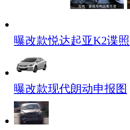
耳鸣：重视耳鸣远离耳聋
曝改款悦达起亚K2谍照
曝改款现代朗动申报图