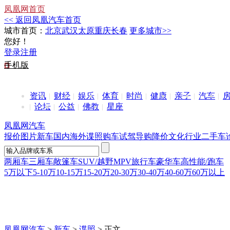
凤凰网首页
<< 返回凤凰汽车首页
城市首页：
北京
武汉
太原
重庆
长春
更多城市>>
您好！
登录
注册
手机版
资讯
财经
娱乐
体育
时尚
健康
亲子
汽车
论坛
公益
佛教
星座
凤凰网汽车
报价
图片
新车
国内
海外
谍照
购车
试驾
导购
降价
文化
行业
二手车
两厢车
三厢车
敞篷车
SUV/越野
MPV
旅行车
豪华车
高性能/跑车
5万以下
5-10万
10-15万
15-20万
20-30万
30-40万
40-60万
60万以上
凤凰网汽车
>
新车
>
谍照
> 正文