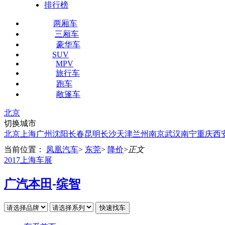
排行榜
两厢车
三厢车
豪华车
SUV
MPV
旅行车
跑车
敞篷车
北京
切换城市
北京
上海
广州
沈阳
长春
昆明
长沙
天津
兰州
南京
武汉
南宁
重庆
西
当前位置：
凤凰汽车
>
东莞
>
降价
>
正文
2017上海车展
广汽本田
-
缤智