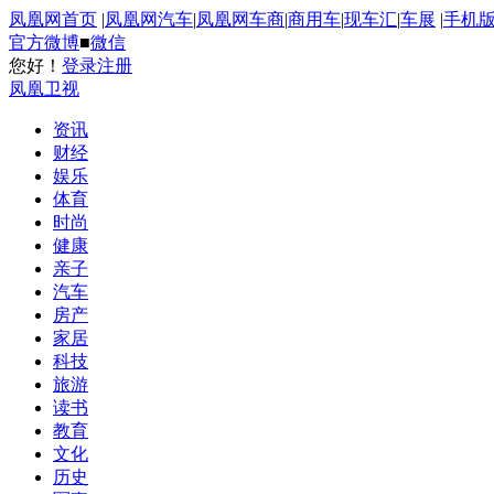
凤凰网首页
|
凤凰网汽车
|
凤凰网车商
|
商用车
|
现车汇
|
车展
|
手机
官方微博
■
微信
您好！
登录
注册
凤凰卫视
资讯
财经
娱乐
体育
时尚
健康
亲子
汽车
房产
家居
科技
旅游
读书
教育
文化
历史