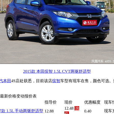
2015款 本田缤智 1.5L CVT两驱舒适型
汽本田
4S店处获悉，目前该店
缤智
车型有现车在售，颜色可选。购
 最新价格变动报价表
指导价
现价
优惠幅度
现车
12.48
询
17款 1.5L 手动两驱舒适型
现车
12.88
0.40
价