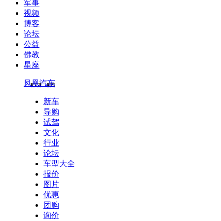
军事
视频
博客
论坛
公益
佛教
星座
凤凰汽车
新车
导购
试驾
文化
行业
论坛
车型大全
报价
图片
优惠
团购
询价