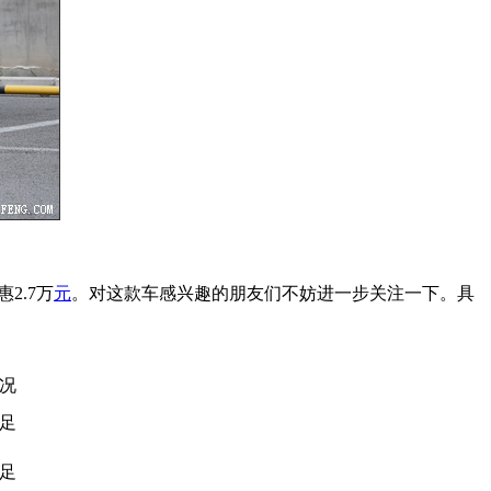
2.7万
元
。对这款车感兴趣的朋友们不妨进一步关注一下。具
况
足
足