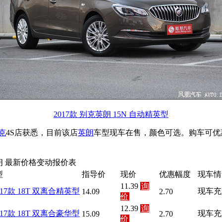
2017款 别克英朗 15N 自动精英型
克
4S店获悉，目前该店
英朗
车型现车在售，颜色可选。购车可优惠
朗 最新价格变动报价表
型
指导价
现价
优惠幅度
现车情
11.39
询
017款 18T 双离合精英型
现车充
14.09
2.70
价
12.39
询
017款 18T 双离合豪华型
现车充
15.09
2.70
价