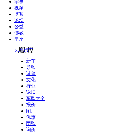
军事
视频
博客
论坛
公益
佛教
星座
凤凰汽车
新车
导购
试驾
文化
行业
论坛
车型大全
报价
图片
优惠
团购
询价