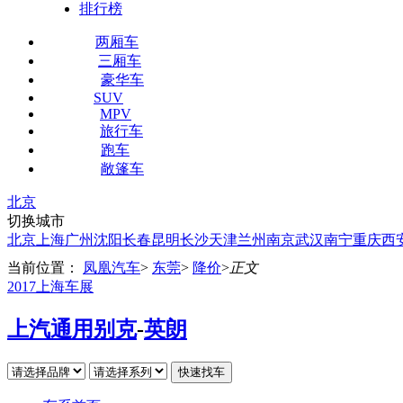
排行榜
两厢车
三厢车
豪华车
SUV
MPV
旅行车
跑车
敞篷车
北京
切换城市
北京
上海
广州
沈阳
长春
昆明
长沙
天津
兰州
南京
武汉
南宁
重庆
西
当前位置：
凤凰汽车
>
东莞
>
降价
>
正文
2017上海车展
上汽通用别克
-
英朗