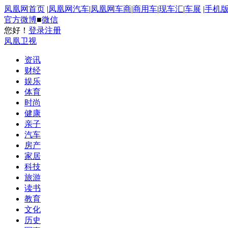
凤凰网首页
|
凤凰网汽车
|
凤凰网车商
|
商用车
|
现车汇
|
车展
|
手机
官方微博
■
微信
您好！
登录
注册
凤凰卫视
资讯
财经
娱乐
体育
时尚
健康
亲子
汽车
房产
家居
科技
旅游
读书
教育
文化
历史