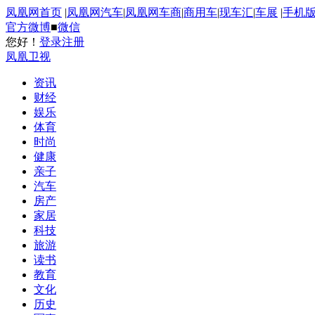
凤凰网首页
|
凤凰网汽车
|
凤凰网车商
|
商用车
|
现车汇
|
车展
|
手机
官方微博
■
微信
您好！
登录
注册
凤凰卫视
资讯
财经
娱乐
体育
时尚
健康
亲子
汽车
房产
家居
科技
旅游
读书
教育
文化
历史