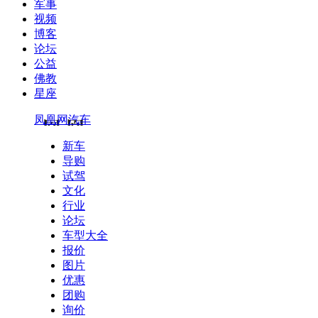
军事
视频
博客
论坛
公益
佛教
星座
凤凰网汽车
新车
导购
试驾
文化
行业
论坛
车型大全
报价
图片
优惠
团购
询价