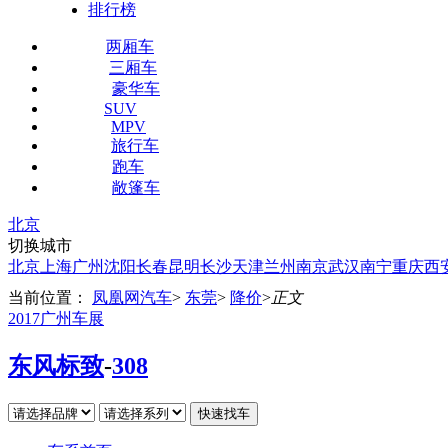
排行榜
两厢车
三厢车
豪华车
SUV
MPV
旅行车
跑车
敞篷车
北京
切换城市
北京
上海
广州
沈阳
长春
昆明
长沙
天津
兰州
南京
武汉
南宁
重庆
西
当前位置：
凤凰网汽车
>
东莞
>
降价
>
正文
2017广州车展
东风标致
-
308