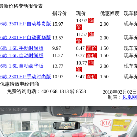
8 最新价格变动报价表
指导价
现价
优惠幅度
现车
13.97
询
16款 350THP 自动尊贵版
现车
15.97
2.00
价
11.57
询
16款 230THP 自动豪华版
现车
13.57
2.00
价
16款 1.6L 手动时尚版
9.97
8.47
询价
1.50
现车
16款 1.6L 自动时尚版
11.27
9.77
询价
1.50
现车
10.77
询
16款 1.6L 自动豪华版
现车
12.77
2.00
价
16款 230THP 手动时尚版
10.97
9.47
询价
1.50
现车
优惠请致电经销商
免费咨询电话：400-068-1313 转 8553
2018年02月02
制表：
凤凰网