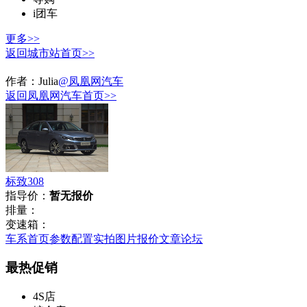
i团车
更多>>
返回城市站首页>>
作者：
Julia
@凤凰网汽车
返回凤凰网汽车首页>>
标致308
指导价：
暂无报价
排量：
变速箱：
车系首页
参数配置
实拍图片
报价
文章
论坛
最热促销
4S店