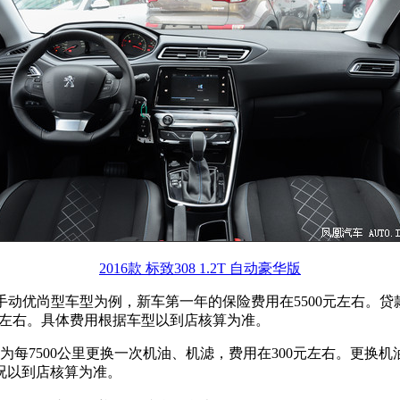
2016款 标致308 1.2T 自动豪华版
1.6L 手动优尚型车型为例，新车第一年的保险费用在5500元左右
万元左右。具体费用根据车型以到店核算为准。
期为每7500公里更换一次机油、机滤，费用在300元左右。更换
况以到店核算为准。