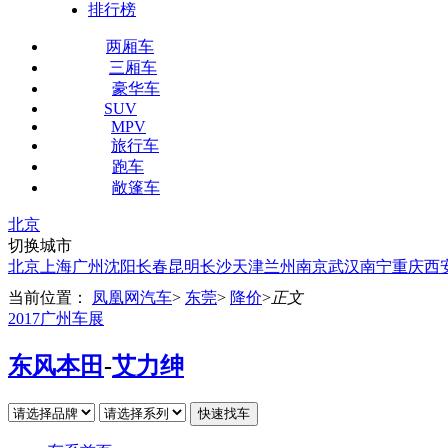
排行榜
两厢车
三厢车
豪华车
SUV
MPV
旅行车
跑车
敞篷车
北京
切换城市
北京
上海
广州
沈阳
长春
昆明
长沙
天津
兰州
南京
武汉
南宁
重庆
西
当前位置：
凤凰网汽车
>
东莞
>
降价
>
正文
2017广州车展
东风本田
-
艾力绅