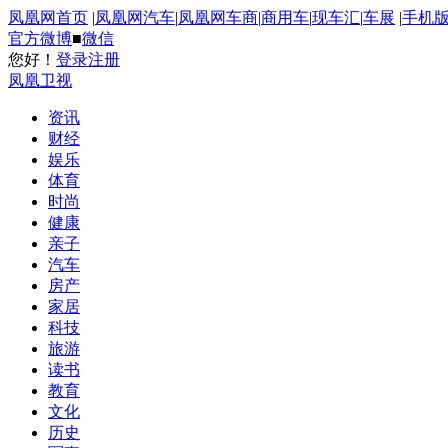
凤凰网首页
|
凤凰网汽车
|
凤凰网车商
|
商用车
|
现车汇
|
车展
|
手机
官方微博
■
微信
您好！
登录
注册
凤凰卫视
资讯
财经
娱乐
体育
时尚
健康
亲子
汽车
房产
家居
科技
旅游
读书
教育
文化
历史