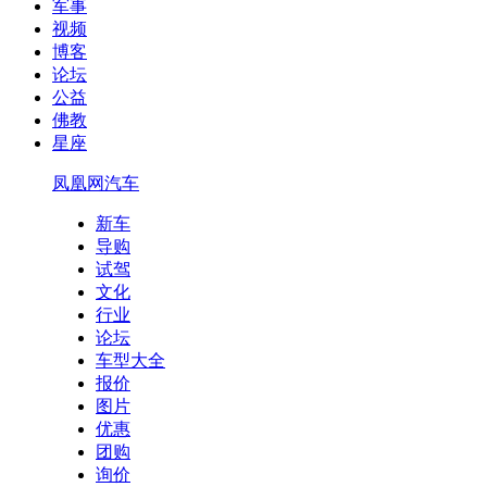
军事
视频
博客
论坛
公益
佛教
星座
凤凰网汽车
新车
导购
试驾
文化
行业
论坛
车型大全
报价
图片
优惠
团购
询价