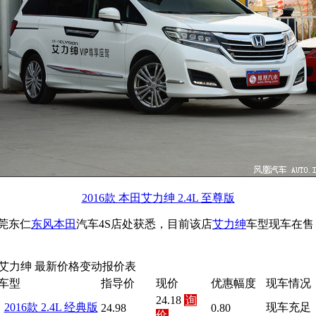
2016款 本田艾力绅 2.4L 至尊版
莞东仁
东风本田
汽车4S店处获悉，目前该店
艾力绅
车型现车在售
艾力绅 最新价格变动报价表
车型
指导价
现价
优惠幅度
现车情况
24.18
询
2016款 2.4L 经典版
现车充足
24.98
0.80
价