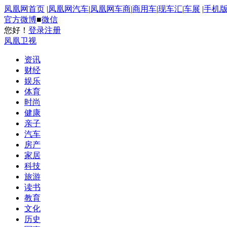
凤凰网首页
|
凤凰网汽车
|
凤凰网车商
|
商用车
|
现车汇
|
车展
|
手机
官方微博
■
微信
您好！
登录
注册
凤凰卫视
资讯
财经
娱乐
体育
时尚
健康
亲子
汽车
房产
家居
科技
旅游
读书
教育
文化
历史