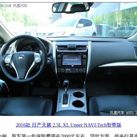
2016款 日产天籁 2.5L XL Upper NAVI-Tech智尊版
享版车型为例，新车第一年保险费用在7000元左右。贷款方面，按央