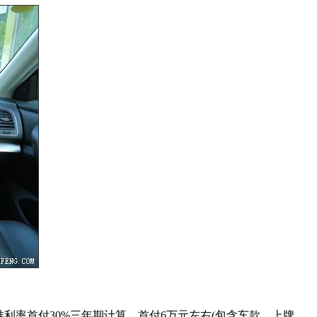
行基准利率首付30%三年期计算，首付6万元左右(包含车款、上牌、