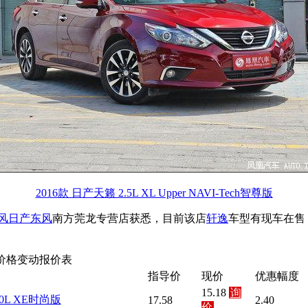
2016款 日产天籁 2.5L XL Upper NAVI-Tech智尊版
风日产
东风
南方莞龙专营店获悉，目前该店
轩逸
车型有现车在售
价格变动报价表
指导价
现价
优惠幅度
15.18
询
2.0L XE时尚版
17.58
2.40
价