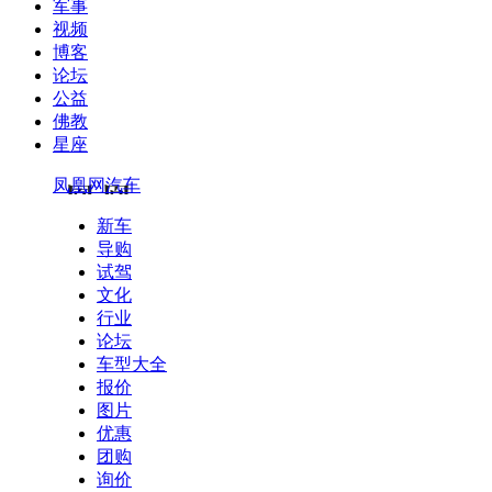
军事
视频
博客
论坛
公益
佛教
星座
凤凰网汽车
新车
导购
试驾
文化
行业
论坛
车型大全
报价
图片
优惠
团购
询价