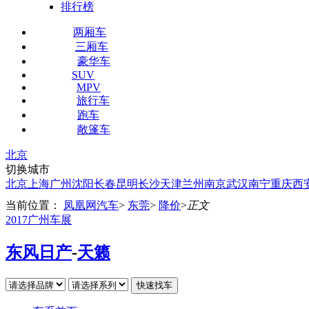
排行榜
两厢车
三厢车
豪华车
SUV
MPV
旅行车
跑车
敞篷车
北京
切换城市
北京
上海
广州
沈阳
长春
昆明
长沙
天津
兰州
南京
武汉
南宁
重庆
西
当前位置：
凤凰网汽车
>
东莞
>
降价
>
正文
2017广州车展
东风日产
-
天籁