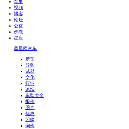
军事
视频
博客
论坛
公益
佛教
星座
凤凰网汽车
新车
导购
试驾
文化
行业
论坛
车型大全
报价
图片
优惠
团购
询价