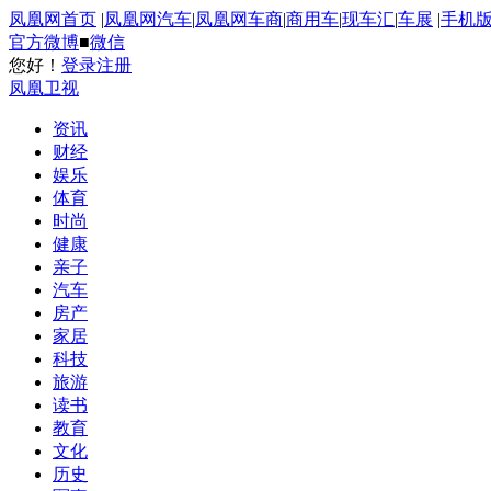
凤凰网首页
|
凤凰网汽车
|
凤凰网车商
|
商用车
|
现车汇
|
车展
|
手机
官方微博
■
微信
您好！
登录
注册
凤凰卫视
资讯
财经
娱乐
体育
时尚
健康
亲子
汽车
房产
家居
科技
旅游
读书
教育
文化
历史