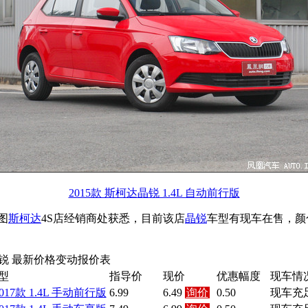
2015款 斯柯达晶锐 1.4L 自动前行版
图
斯柯达
4S店经销商处获悉，目前该店
晶锐
车型有现车在售，颜
锐 最新价格变动报价表
型
指导价
现价
优惠幅度
现车情
017款 1.4L 手动前行版
6.99
6.49
询价
0.50
现车充