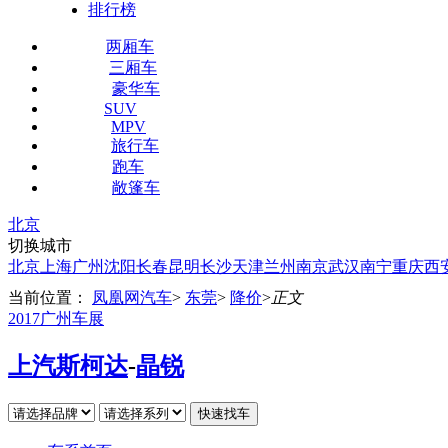
排行榜
两厢车
三厢车
豪华车
SUV
MPV
旅行车
跑车
敞篷车
北京
切换城市
北京
上海
广州
沈阳
长春
昆明
长沙
天津
兰州
南京
武汉
南宁
重庆
西
当前位置：
凤凰网汽车
>
东莞
>
降价
>
正文
2017广州车展
上汽斯柯达
-
晶锐