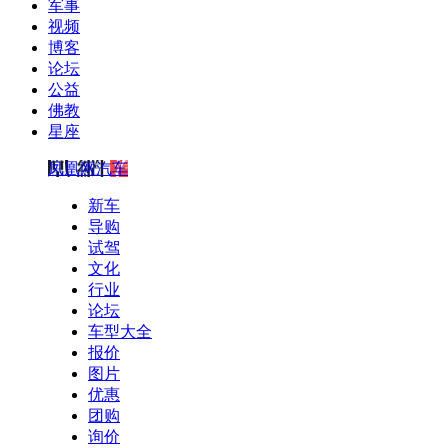
军事
视频
博客
论坛
公益
佛教
星座
凤凰网汽车
新车
导购
试驾
文化
行业
论坛
车型大全
报价
图片
优惠
团购
询价