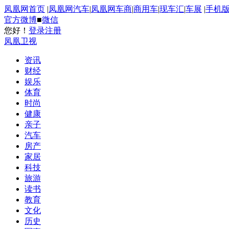
凤凰网首页
|
凤凰网汽车
|
凤凰网车商
|
商用车
|
现车汇
|
车展
|
手机
官方微博
■
微信
您好！
登录
注册
凤凰卫视
资讯
财经
娱乐
体育
时尚
健康
亲子
汽车
房产
家居
科技
旅游
读书
教育
文化
历史