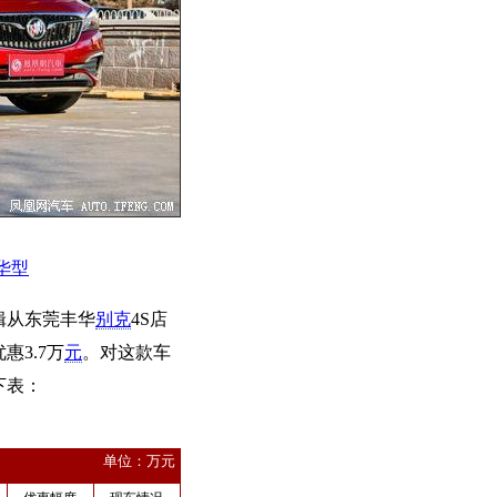
豪华型
辑从东莞丰华
别克
4S店
3.7万
元
。对这款车
下表：
单位：万元