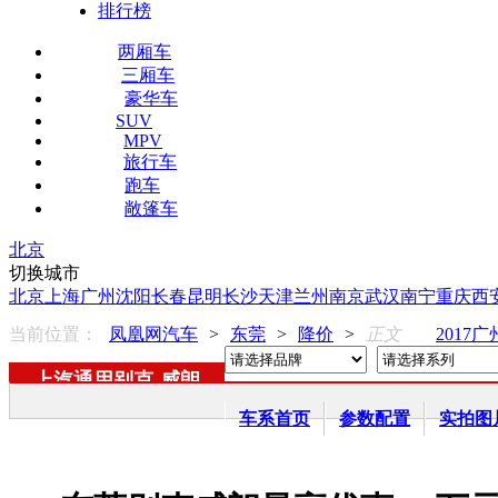
排行榜
两厢车
三厢车
豪华车
SUV
MPV
旅行车
跑车
敞篷车
北京
切换城市
北京
上海
广州
沈阳
长春
昆明
长沙
天津
兰州
南京
武汉
南宁
重庆
西
当前位置：
凤凰网汽车
>
东莞
>
降价
>
正文
2017
上汽通用别克
-
威朗
车系首页
参数配置
实拍图