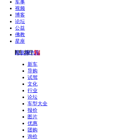
军事
视频
博客
论坛
公益
佛教
星座
凤凰网汽车
新车
导购
试驾
文化
行业
论坛
车型大全
报价
图片
优惠
团购
询价