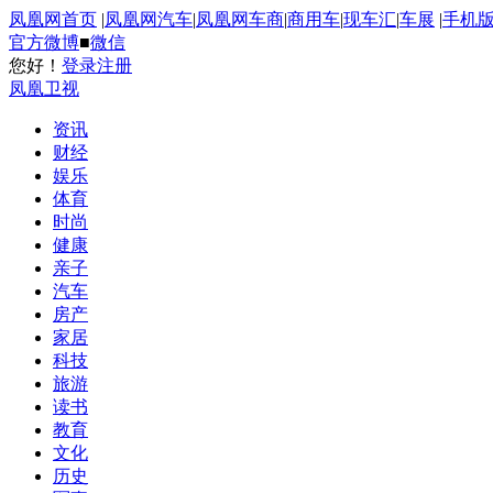
凤凰网首页
|
凤凰网汽车
|
凤凰网车商
|
商用车
|
现车汇
|
车展
|
手机
官方微博
■
微信
您好！
登录
注册
凤凰卫视
资讯
财经
娱乐
体育
时尚
健康
亲子
汽车
房产
家居
科技
旅游
读书
教育
文化
历史