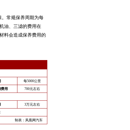
质保。常规保养周期为每
换机油、三滤的费用在
养材料会造成保养费用的
期
每5000公里
滤费用
700元左右
用
3万元左右
准
制表：
凤凰网汽车