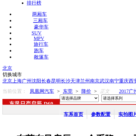
排行榜
两厢车
三厢车
豪华车
SUV
MPV
旅行车
跑车
敞篷车
北京
切换城市
北京
上海
广州
沈阳
长春
昆明
长沙
天津
兰州
南京
武汉
南宁
重庆
西
当前位置：
凤凰网汽车
>
东莞
>
降价
>
正文
2017
东风日产启辰
-
D60
车系首页
参数配置
实拍图