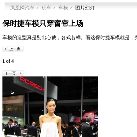
凤凰网汽车
>
玩车
>
车模
>
图片幻灯
保时捷车模只穿窗帘上场
车模的造型真是别出心裁，各式各样。看这保时捷车模就是，
1 of 4