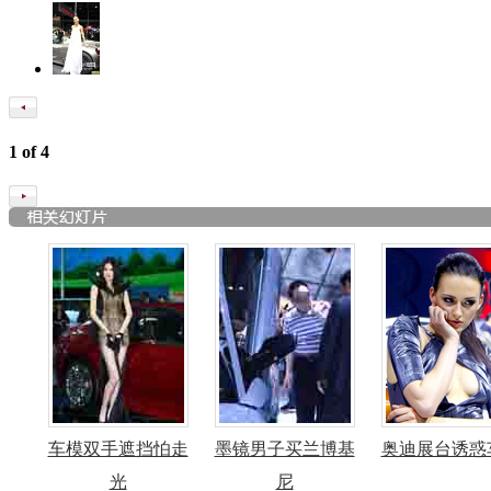
1
of
4
车模双手遮挡怕走
墨镜男子买兰博基
奥迪展台诱惑
光
尼